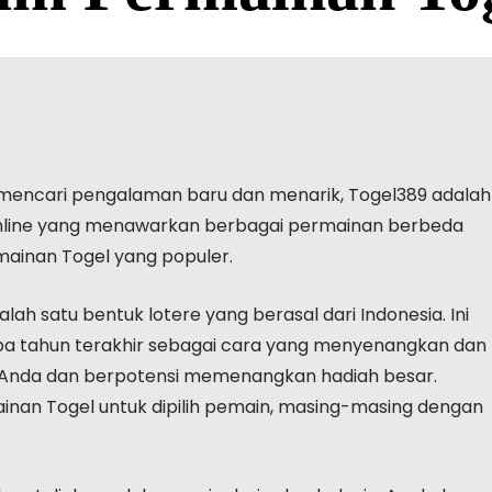
mencari pengalaman baru dan menarik, Togel389 adalah
 online yang menawarkan berbagai permainan berbeda
mainan Togel yang populer.
alah satu bentuk lotere yang berasal dari Indonesia. Ini
a tahun terakhir sebagai cara yang menyenangkan dan
Anda dan berpotensi memenangkan hadiah besar.
an Togel untuk dipilih pemain, masing-masing dengan