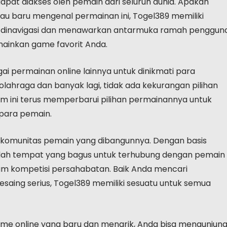
apat diakses oleh pemain dari seluruh dunia. Apakah
u baru mengenal permainan ini, Togel389 memiliki
ah dinavigasi dan menawarkan antarmuka ramah penggun
nkan game favorit Anda.
ai permainan online lainnya untuk dinikmati para
olahraga dan banyak lagi, tidak ada kekurangan pilihan
rm ini terus memperbarui pilihan permainannya untuk
 para pemain.
h komunitas pemain yang dibangunnya. Dengan basis
alah tempat yang bagus untuk terhubung dengan pemain
dalam kompetisi persahabatan. Baik Anda mencari
aing serius, Togel389 memiliki sesuatu untuk semua
me online yang baru dan menarik, Anda bisa mengunjung