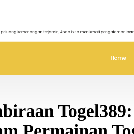
ngan peluang kemenangan terjamin, Anda bisa menikmati pengalaman be
Home
iraan Togel389
am Permainan Tog