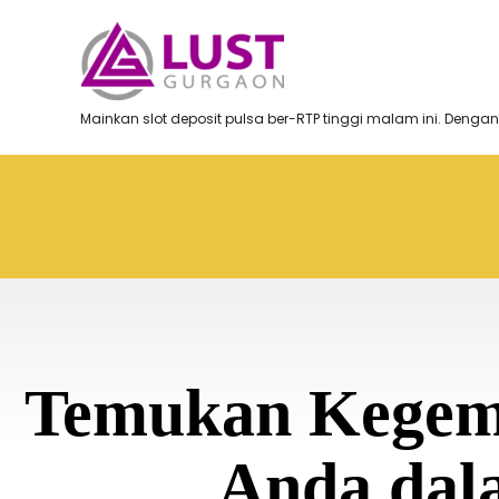
Skip
to
content
Mainkan slot deposit pulsa ber-RTP tinggi malam ini. De
Temukan Kegemb
Anda dal