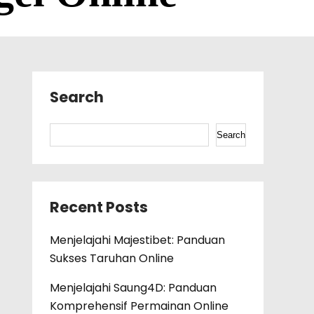
Search
Search
Recent Posts
Menjelajahi Majestibet: Panduan
Sukses Taruhan Online
Menjelajahi Saung4D: Panduan
Komprehensif Permainan Online