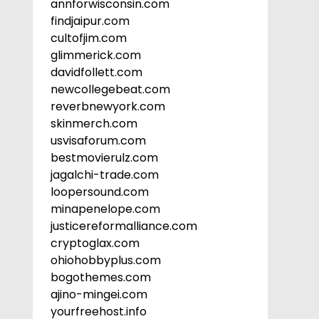
annforwisconsin.com
findjaipur.com
cultofjim.com
glimmerick.com
davidfollett.com
newcollegebeat.com
reverbnewyork.com
skinmerch.com
usvisaforum.com
bestmovierulz.com
jagalchi-trade.com
loopersound.com
minapenelope.com
justicereformalliance.com
cryptoglax.com
ohiohobbyplus.com
bogothemes.com
ajino-mingei.com
yourfreehost.info