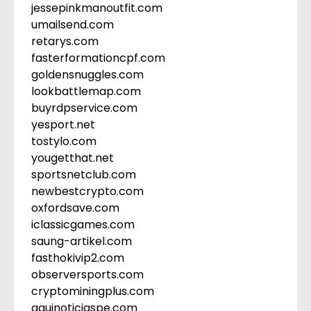
jessepinkmanoutfit.com
umailsend.com
retarys.com
fasterformationcpf.com
goldensnuggles.com
lookbattlemap.com
buyrdpservice.com
yesport.net
tostylo.com
yougetthat.net
sportsnetclub.com
newbestcrypto.com
oxfordsave.com
iclassicgames.com
saung-artikel.com
fasthokivip2.com
observersports.com
cryptominingplus.com
aquinoticiaspe.com