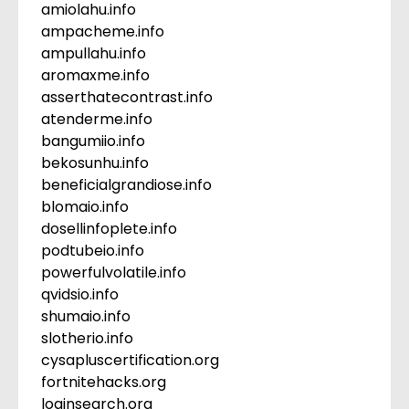
amiolahu.info
ampacheme.info
ampullahu.info
aromaxme.info
asserthatecontrast.info
atenderme.info
bangumiio.info
bekosunhu.info
beneficialgrandiose.info
blomaio.info
dosellinfoplete.info
podtubeio.info
powerfulvolatile.info
qvidsio.info
shumaio.info
slotherio.info
cysapluscertification.org
fortnitehacks.org
loginsearch.org