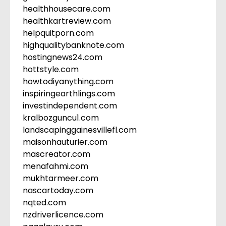
healthhousecare.com
healthkartreview.com
helpquitporn.com
highqualitybanknote.com
hostingnews24.com
hottstyle.com
howtodiyanything.com
inspiringearthlings.com
investindependent.com
kralbozguncu1.com
landscapinggainesvillefl.com
maisonhauturier.com
mascreator.com
menafahmi.com
mukhtarmeer.com
nascartoday.com
nqted.com
nzdriverlicence.com