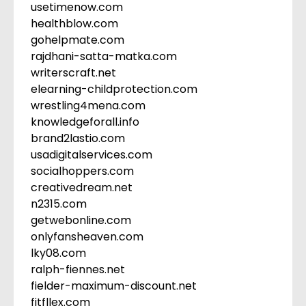
usetimenow.com
healthblow.com
gohelpmate.com
rajdhani-satta-matka.com
writerscraft.net
elearning-childprotection.com
wrestling4mena.com
knowledgeforall.info
brand2lastio.com
usadigitalservices.com
socialhoppers.com
creativedream.net
n2315.com
getwebonline.com
onlyfansheaven.com
lky08.com
ralph-fiennes.net
fielder-maximum-discount.net
fitfllex.com