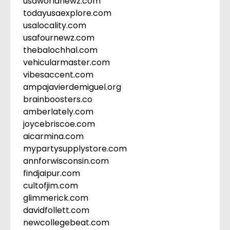
usaworldnewz.com
todayusaexplore.com
usalocality.com
usafournewz.com
thebalochhal.com
vehicularmaster.com
vibesaccent.com
ampajavierdemiguel.org
brainboosters.co
amberlately.com
joycebriscoe.com
aicarmina.com
mypartysupplystore.com
annforwisconsin.com
findjaipur.com
cultofjim.com
glimmerick.com
davidfollett.com
newcollegebeat.com