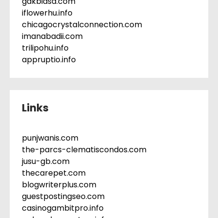
gakbiasa.com
iflowerhu.info
chicagocrystalconnection.com
imanabadii.com
trilipohu.info
appruptio.info
Links
punjwanis.com
the-parcs-clematiscondos.com
jusu-gb.com
thecarepet.com
blogwriterplus.com
guestpostingseo.com
casinogambitpro.info