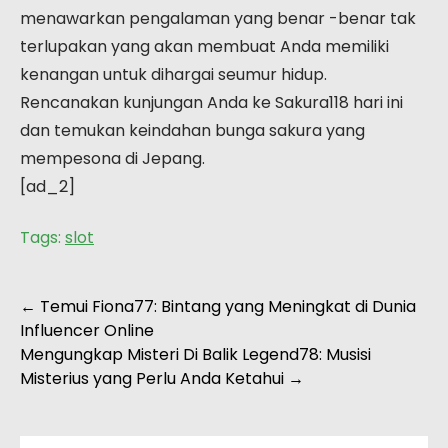
menawarkan pengalaman yang benar -benar tak
terlupakan yang akan membuat Anda memiliki
kenangan untuk dihargai seumur hidup.
Rencanakan kunjungan Anda ke Sakura118 hari ini
dan temukan keindahan bunga sakura yang
mempesona di Jepang.
[ad_2]
Tags:
slot
Post
←
Temui Fiona77: Bintang yang Meningkat di Dunia
Influencer Online
navigation
Mengungkap Misteri Di Balik Legend78: Musisi
Misterius yang Perlu Anda Ketahui
→