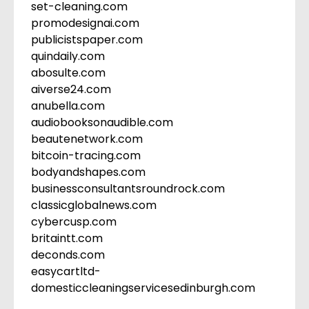
set-cleaning.com
promodesignai.com
publicistspaper.com
quindaily.com
abosulte.com
aiverse24.com
anubella.com
audiobooksonaudible.com
beautenetwork.com
bitcoin-tracing.com
bodyandshapes.com
businessconsultantsroundrock.com
classicglobalnews.com
cybercusp.com
britaintt.com
deconds.com
easycartltd-
domesticcleaningservicesedinburgh.com