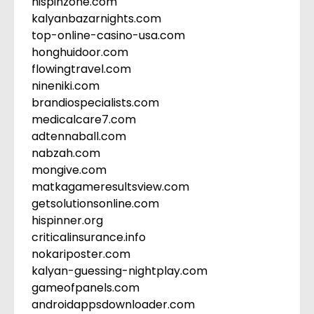
hispinzone.com
kalyanbazarnights.com
top-online-casino-usa.com
honghuidoor.com
flowingtravel.com
nineniki.com
brandiospecialists.com
medicalcare7.com
adtennaball.com
nabzah.com
mongive.com
matkagameresultsview.com
getsolutionsonline.com
hispinner.org
criticalinsurance.info
nokariposter.com
kalyan-guessing-nightplay.com
gameofpanels.com
androidappsdownloader.com