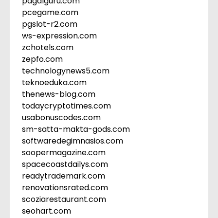
pagalguru.com
pcegame.com
pgslot-r2.com
ws-expression.com
zchotels.com
zepfo.com
technologynews5.com
teknoeduka.com
thenews-blog.com
todaycryptotimes.com
usabonuscodes.com
sm-satta-makta-gods.com
softwaredegimnasios.com
soopermagazine.com
spacecoastdailys.com
readytrademark.com
renovationsrated.com
scoziarestaurant.com
seohart.com