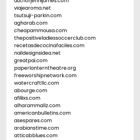
authorjennijames.com
viajearoma.net
tsutsuji-parkin.com
agharab.com
cheapammousa.com
thepositiveladiessoccerclub.com
recetasdecocinafaciles.com
naildesignsidea.net
greatpai.com
paperlanterntheatre.org
freeworshipnetwork.com
watercraftllc.com
abourge.com
afiliixs.com
alharammallz.com
americanbulletins.com
asespares.com
arabianstime.com
atticabblues.com