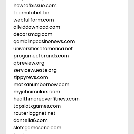
howtofixissue.com
teamufabet.biz
webfullform.com
allviddownload.com
decorsmag.com
gamblingcasinonews.com
universitiesofamerica.net
progameofbrands.com
qbreview.org
servicewueste.org
zippyrevs.com
matkanumbernow.com
myjobcirculars.com
healthmoreoverfitness.com
topslotxgames.com
routerloggnet.net
dantella6.com
slotsgamesone.com