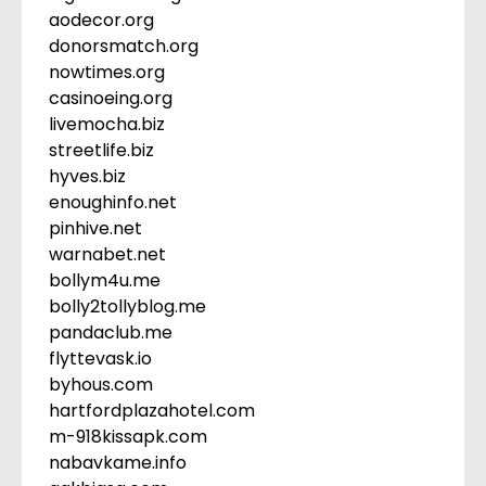
aodecor.org
donorsmatch.org
nowtimes.org
casinoeing.org
livemocha.biz
streetlife.biz
hyves.biz
enoughinfo.net
pinhive.net
warnabet.net
bollym4u.me
bolly2tollyblog.me
pandaclub.me
flyttevask.io
byhous.com
hartfordplazahotel.com
m-918kissapk.com
nabavkame.info