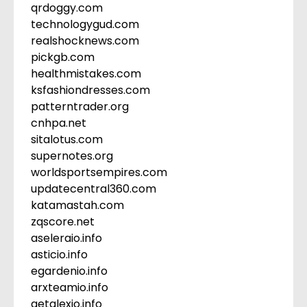
qrdoggy.com
technologygud.com
realshocknews.com
pickgb.com
healthmistakes.com
ksfashiondresses.com
patterntrader.org
cnhpa.net
sitalotus.com
supernotes.org
worldsportsempires.com
updatecentral360.com
katamastah.com
zqscore.net
aseleraio.info
asticio.info
egardenio.info
arxteamio.info
getalexio.info