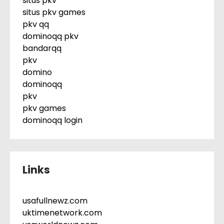
situs pkv
situs pkv games
pkv qq
dominoqq pkv
bandarqq
pkv
domino
dominoqq
pkv
pkv games
dominoqq login
Links
usafullnewz.com
uktimenetwork.com