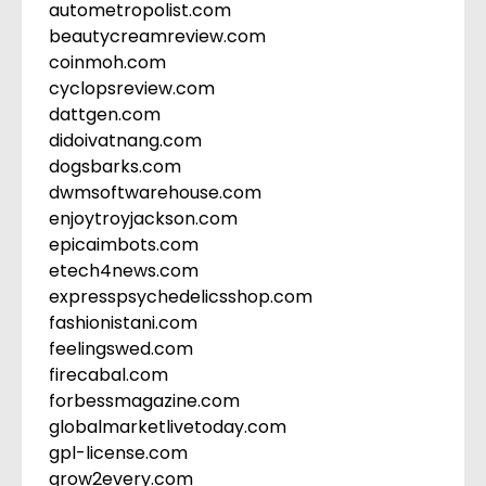
autometropolist.com
beautycreamreview.com
coinmoh.com
cyclopsreview.com
dattgen.com
didoivatnang.com
dogsbarks.com
dwmsoftwarehouse.com
enjoytroyjackson.com
epicaimbots.com
etech4news.com
expresspsychedelicsshop.com
fashionistani.com
feelingswed.com
firecabal.com
forbessmagazine.com
globalmarketlivetoday.com
gpl-license.com
grow2every.com