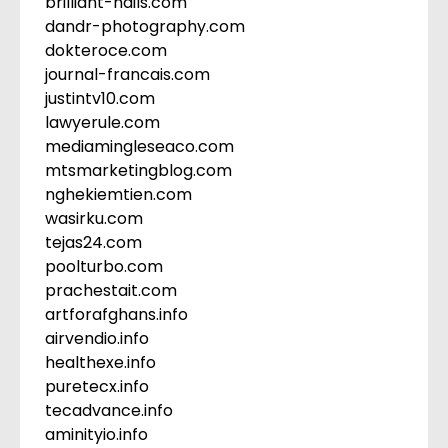
brilliant-nails.com
dandr-photography.com
dokteroce.com
journal-francais.com
justintv10.com
lawyerule.com
mediamingleseaco.com
mtsmarketingblog.com
nghekiemtien.com
wasirku.com
tejas24.com
poolturbo.com
prachestait.com
artforafghans.info
airvendio.info
healthexe.info
puretecx.info
tecadvance.info
aminityio.info