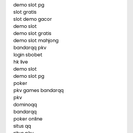
demo slot pg
slot gratis
slot demo gacor
demo slot
demo slot gratis
demo slot mahjong
bandarqq pkv
login sbobet
hk live
demo slot
demo slot pg
poker
pkv games bandarqq
pkv
dominoqq
bandarqq
poker online
situs qq