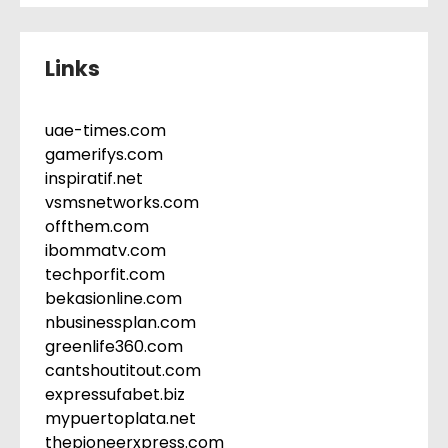
Links
uae-times.com
gamerifys.com
inspiratif.net
vsmsnetworks.com
offthem.com
ibommatv.com
techporfit.com
bekasionline.com
nbusinessplan.com
greenlife360.com
cantshoutitout.com
expressufabet.biz
mypuertoplata.net
thepioneerxpress.com