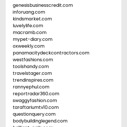
genesisbusinesscredit.com
inforuang.com
kindsmarket.com
luvelylife.com
macramb.com
mypet-diary.com
oxweekly.com
panamacitydeckcontractors.com
westfashions.com
toolshandy.com
travelstager.com
trendinspires.com
rannyephul.com
reportradar360.com
swaggyfashion.com
taraftariumtv10.com
questionquery.com
bodybuildinglegend.com