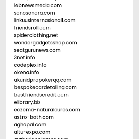
lebnewsmedia.com
sonosonora.com
linkuusinternasional1.com
friendsroll.com
spiderclothing.net
wondergadgetsshop.com
seatgurunews.com
3net.info
codeplex.info
okena.info
akunidpropokerqq.com
bespokecardetailing.com
bestfriendscredit.com
elibrary.biz
eczema-naturalcures.com
astro-bath.com
aghapal.com
altu-expo.com