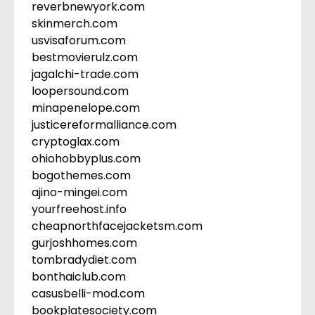
reverbnewyork.com
skinmerch.com
usvisaforum.com
bestmovierulz.com
jagalchi-trade.com
loopersound.com
minapenelope.com
justicereformalliance.com
cryptoglax.com
ohiohobbyplus.com
bogothemes.com
ajino-mingei.com
yourfreehost.info
cheapnorthfacejacketsm.com
gurjoshhomes.com
tombradydiet.com
bonthaiclub.com
casusbelli-mod.com
bookplatesociety.com