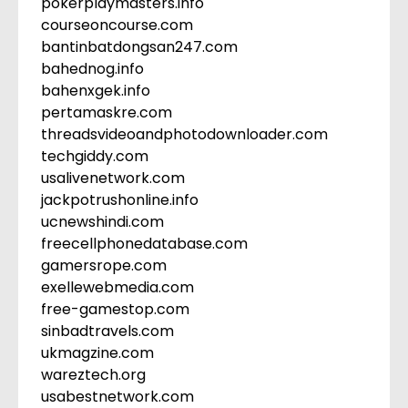
pokerplaymasters.info
courseoncourse.com
bantinbatdongsan247.com
bahednog.info
bahenxgek.info
pertamaskre.com
threadsvideoandphotodownloader.com
techgiddy.com
usalivenetwork.com
jackpotrushonline.info
ucnewshindi.com
freecellphonedatabase.com
gamersrope.com
exellewebmedia.com
free-gamestop.com
sinbadtravels.com
ukmagzine.com
wareztech.org
usabestnetwork.com