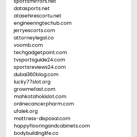
sportsmirrors.net
datasports.net
atasehirescortu.net
engineeringtechub.com
jerryescorts.com
attorneylegal.co
voomb.com
techgadgetpoint.com
tvsportsguide24.com
sportsreviews24.com
dubai360blog.com
lucky77slot.org
growmefast.com
mahkotahokislot.com
onlinecancerpharm.com
ufalek.org
mattress-disposal.com
happyflooringandcabinets.com
bodybuildinglife.co