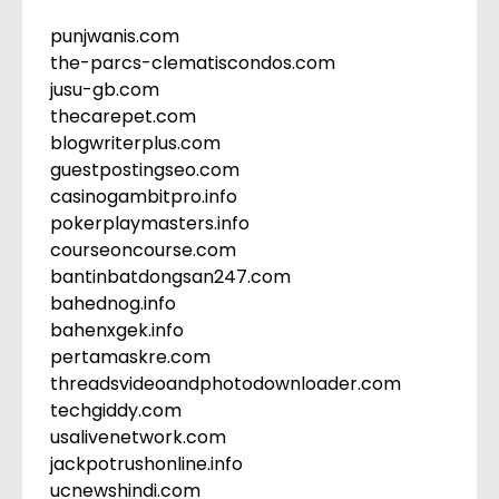
punjwanis.com
the-parcs-clematiscondos.com
jusu-gb.com
thecarepet.com
blogwriterplus.com
guestpostingseo.com
casinogambitpro.info
pokerplaymasters.info
courseoncourse.com
bantinbatdongsan247.com
bahednog.info
bahenxgek.info
pertamaskre.com
threadsvideoandphotodownloader.com
techgiddy.com
usalivenetwork.com
jackpotrushonline.info
ucnewshindi.com