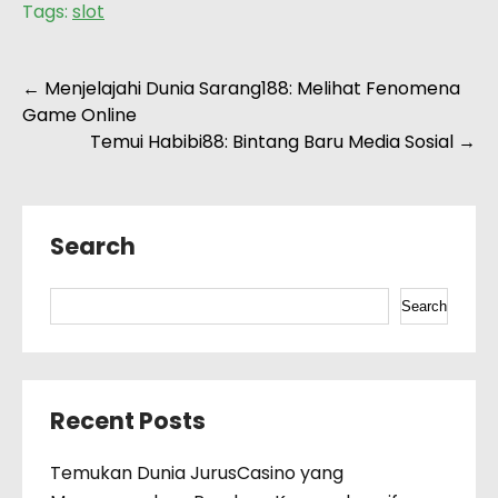
Tags:
slot
Post
←
Menjelajahi Dunia Sarang188: Melihat Fenomena
Game Online
navigation
Temui Habibi88: Bintang Baru Media Sosial
→
Search
Search
Recent Posts
Temukan Dunia JurusCasino yang