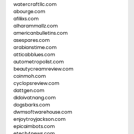
watercraftllc.com
abourge.com
afiliixs.com
alharammallz.com
americanbulletins.com
asespares.com
arabianstime.com
atticabblues.com
autometropolist.com
beautycreamreview.com
coinmoh.com
cyclopsreview.com
dattgen.com
didoivatnang.com
dogsbarks.com
dwmsoftwarehouse.com
enjoytroyjackson.com
epicaimbots.com
etech4news.com