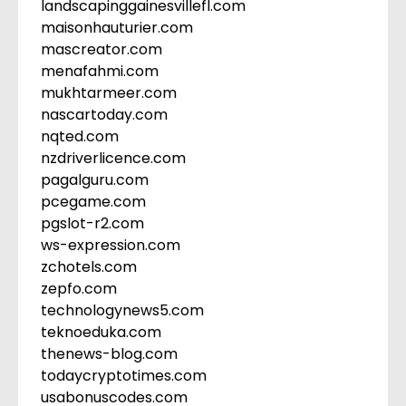
landscapinggainesvillefl.com
maisonhauturier.com
mascreator.com
menafahmi.com
mukhtarmeer.com
nascartoday.com
nqted.com
nzdriverlicence.com
pagalguru.com
pcegame.com
pgslot-r2.com
ws-expression.com
zchotels.com
zepfo.com
technologynews5.com
teknoeduka.com
thenews-blog.com
todaycryptotimes.com
usabonuscodes.com