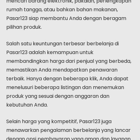
mencari barang elektronik, pakaian, perlengkapan
rumah tangga, atau bahkan bahan makanan,
Pasar123 siap membantu Anda dengan beragam
pilihan produk.
Salah satu keuntungan terbesar berbelanja di
Pasar123 adalah kemampuan untuk
membandingkan harga dari penjual yang berbeda,
memastikan Anda mendapatkan penawaran
terbaik. Hanya dengan beberapa klik, Anda dapat
menelusuri beberapa listingan dan menemukan
produk yang sesuai dengan anggaran dan
kebutuhan Anda.
Selain harga yang kompetitif, Pasar123 juga
menawarkan pengalaman berbelanja yang lancar
dengan opsi pembayaran yang aman dan layanan