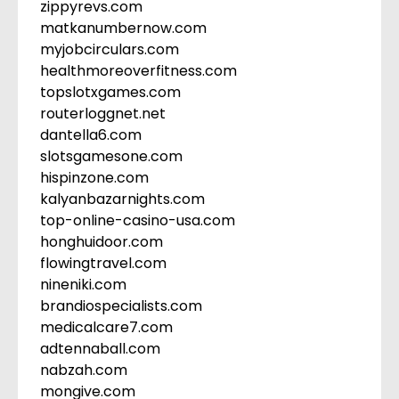
zippyrevs.com
matkanumbernow.com
myjobcirculars.com
healthmoreoverfitness.com
topslotxgames.com
routerloggnet.net
dantella6.com
slotsgamesone.com
hispinzone.com
kalyanbazarnights.com
top-online-casino-usa.com
honghuidoor.com
flowingtravel.com
nineniki.com
brandiospecialists.com
medicalcare7.com
adtennaball.com
nabzah.com
mongive.com