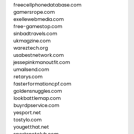
freecellphonedatabase.com
gamersrope.com
exellewebmedia.com
free-gamestop.com
sinbadtravels.com
ukmagzine.com
wareztech.org
usabestnetwork.com
jessepinkmanoutfit.com
umailsend.com
retarys.com
fasterformationcpf.com
goldensnuggles.com
lookbattlemap.com
buyrdpservice.com
yesport.net
tostylo.com
yougetthat.net