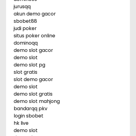
jurusqq
akun demo gacor
sbobet88
judi poker
situs poker online
dominoqq
demo slot gacor
demo slot
demo slot pg
slot gratis
slot demo gacor
demo slot
demo slot gratis
demo slot mahjong
bandarqq pkv
login sbobet
hk live
demo slot