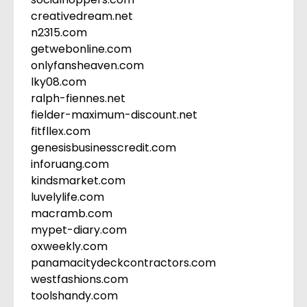
creativedream.net
n2315.com
getwebonline.com
onlyfansheaven.com
lky08.com
ralph-fiennes.net
fielder-maximum-discount.net
fitfllex.com
genesisbusinesscredit.com
inforuang.com
kindsmarket.com
luvelylife.com
macramb.com
mypet-diary.com
oxweekly.com
panamacitydeckcontractors.com
westfashions.com
toolshandy.com