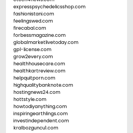
expresspsychedelicsshop.com
fashionistani.com
feelingswed.com
firecabal.com
forbessmagazine.com
globalmarketlivetoday.com
gpl-license.com
grow2every.com
healthhousecare.com
healthkartreview.com
helpquitporn.com
highqualitybanknote.com
hostingnews24.com
hottstyle.com
howtodiyanything.com
inspiringearthlings.com
investindependent.com
kralbozguncu1.com