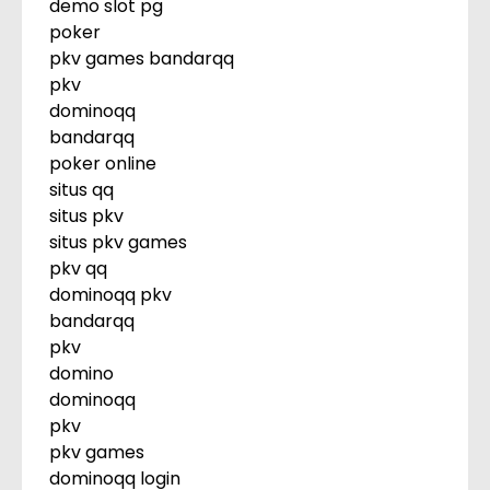
demo slot pg
poker
pkv games bandarqq
pkv
dominoqq
bandarqq
poker online
situs qq
situs pkv
situs pkv games
pkv qq
dominoqq pkv
bandarqq
pkv
domino
dominoqq
pkv
pkv games
dominoqq login