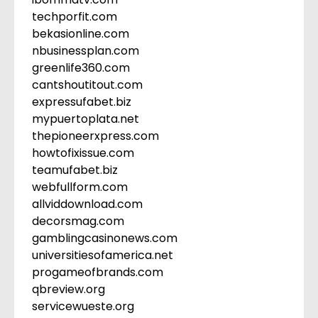
techporfit.com
bekasionline.com
nbusinessplan.com
greenlife360.com
cantshoutitout.com
expressufabet.biz
mypuertoplata.net
thepioneerxpress.com
howtofixissue.com
teamufabet.biz
webfullform.com
allviddownload.com
decorsmag.com
gamblingcasinonews.com
universitiesofamerica.net
progameofbrands.com
qbreview.org
servicewueste.org