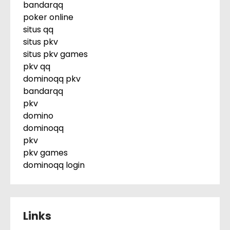
bandarqq
poker online
situs qq
situs pkv
situs pkv games
pkv qq
dominoqq pkv
bandarqq
pkv
domino
dominoqq
pkv
pkv games
dominoqq login
Links