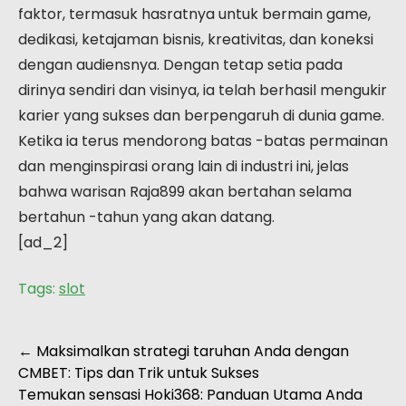
faktor, termasuk hasratnya untuk bermain game,
dedikasi, ketajaman bisnis, kreativitas, dan koneksi
dengan audiensnya. Dengan tetap setia pada
dirinya sendiri dan visinya, ia telah berhasil mengukir
karier yang sukses dan berpengaruh di dunia game.
Ketika ia terus mendorong batas -batas permainan
dan menginspirasi orang lain di industri ini, jelas
bahwa warisan Raja899 akan bertahan selama
bertahun -tahun yang akan datang.
[ad_2]
Tags:
slot
Post
←
Maksimalkan strategi taruhan Anda dengan
CMBET: Tips dan Trik untuk Sukses
navigation
Temukan sensasi Hoki368: Panduan Utama Anda