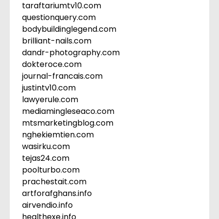
taraftariumtv10.com
questionquery.com
bodybuildinglegend.com
brilliant-nails.com
dandr-photography.com
dokteroce.com
journal-francais.com
justintv10.com
lawyerule.com
mediamingleseaco.com
mtsmarketingblog.com
nghekiemtien.com
wasirku.com
tejas24.com
poolturbo.com
prachestait.com
artforafghans.info
airvendio.info
healthexe.info