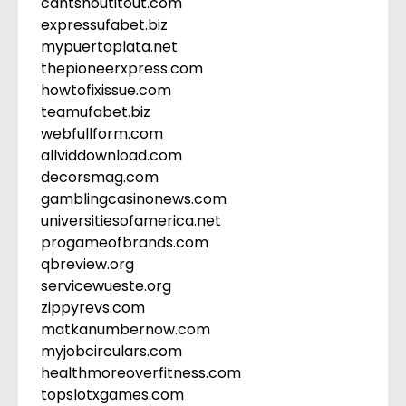
cantshoutitout.com
expressufabet.biz
mypuertoplata.net
thepioneerxpress.com
howtofixissue.com
teamufabet.biz
webfullform.com
allviddownload.com
decorsmag.com
gamblingcasinonews.com
universitiesofamerica.net
progameofbrands.com
qbreview.org
servicewueste.org
zippyrevs.com
matkanumbernow.com
myjobcirculars.com
healthmoreoverfitness.com
topslotxgames.com