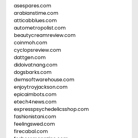
asespares.com
arabianstime.com
atticabblues.com
autometropolist.com
beautycreamreview.com
coinmoh.com
cyclopsreview.com
dattgen.com
didoivatnang.com
dogsbarks.com
dwmsoftwarehouse.com
enjoytroyjackson.com
epicaimbots.com
etech4news.com
expresspsychedelicsshop.com
fashionistani.com
feelingswed.com
firecabal.com