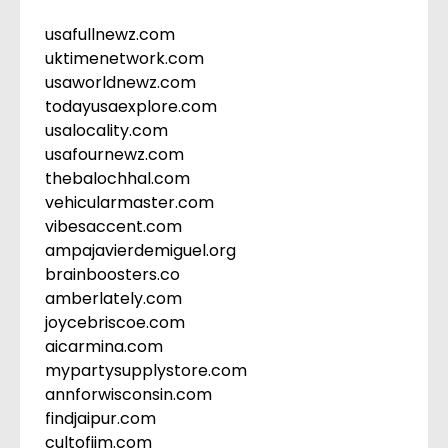
usafullnewz.com
uktimenetwork.com
usaworldnewz.com
todayusaexplore.com
usalocality.com
usafournewz.com
thebalochhal.com
vehicularmaster.com
vibesaccent.com
ampajavierdemiguel.org
brainboosters.co
amberlately.com
joycebriscoe.com
aicarmina.com
mypartysupplystore.com
annforwisconsin.com
findjaipur.com
cultofjim.com