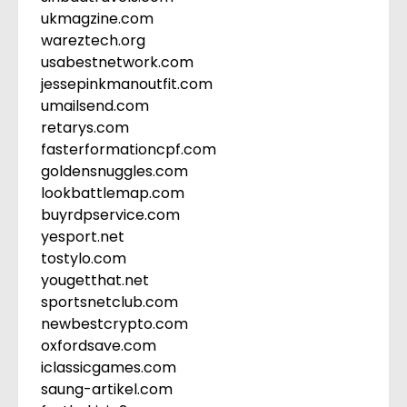
ukmagzine.com
wareztech.org
usabestnetwork.com
jessepinkmanoutfit.com
umailsend.com
retarys.com
fasterformationcpf.com
goldensnuggles.com
lookbattlemap.com
buyrdpservice.com
yesport.net
tostylo.com
yougetthat.net
sportsnetclub.com
newbestcrypto.com
oxfordsave.com
iclassicgames.com
saung-artikel.com