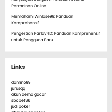
Permainan Online
Memahami Winlose99: Panduan
Komprehensif
Pengertian Parlay4D: Panduan Komprehensif
untuk Pengguna Baru
Links
domino99
jurusqq
akun demo gacor
sbobet88
judi poker