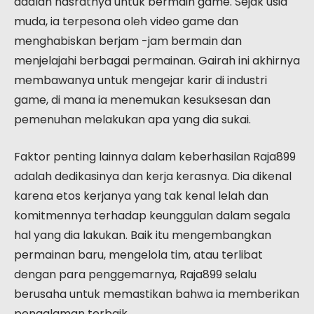
adalah hasratnya untuk bermain game. Sejak usia
muda, ia terpesona oleh video game dan
menghabiskan berjam -jam bermain dan
menjelajahi berbagai permainan. Gairah ini akhirnya
membawanya untuk mengejar karir di industri
game, di mana ia menemukan kesuksesan dan
pemenuhan melakukan apa yang dia sukai.
Faktor penting lainnya dalam keberhasilan Raja899
adalah dedikasinya dan kerja kerasnya. Dia dikenal
karena etos kerjanya yang tak kenal lelah dan
komitmennya terhadap keunggulan dalam segala
hal yang dia lakukan. Baik itu mengembangkan
permainan baru, mengelola tim, atau terlibat
dengan para penggemarnya, Raja899 selalu
berusaha untuk memastikan bahwa ia memberikan
pengalaman terbaik.