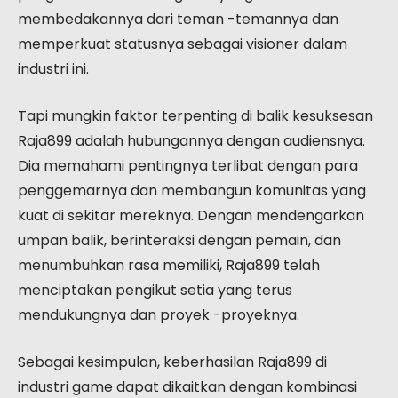
membedakannya dari teman -temannya dan
memperkuat statusnya sebagai visioner dalam
industri ini.
Tapi mungkin faktor terpenting di balik kesuksesan
Raja899 adalah hubungannya dengan audiensnya.
Dia memahami pentingnya terlibat dengan para
penggemarnya dan membangun komunitas yang
kuat di sekitar mereknya. Dengan mendengarkan
umpan balik, berinteraksi dengan pemain, dan
menumbuhkan rasa memiliki, Raja899 telah
menciptakan pengikut setia yang terus
mendukungnya dan proyek -proyeknya.
Sebagai kesimpulan, keberhasilan Raja899 di
industri game dapat dikaitkan dengan kombinasi