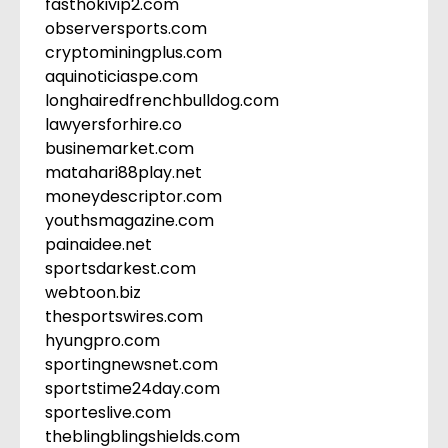
fasthokivip2.com
observersports.com
cryptominingplus.com
aquinoticiaspe.com
longhairedfrenchbulldog.com
lawyersforhire.co
businemarket.com
matahari88play.net
moneydescriptor.com
youthsmagazine.com
painaidee.net
sportsdarkest.com
webtoon.biz
thesportswires.com
hyungpro.com
sportingnewsnet.com
sportstime24day.com
sporteslive.com
theblingblingshields.com