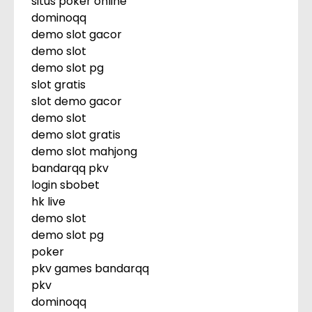
situs poker online
dominoqq
demo slot gacor
demo slot
demo slot pg
slot gratis
slot demo gacor
demo slot
demo slot gratis
demo slot mahjong
bandarqq pkv
login sbobet
hk live
demo slot
demo slot pg
poker
pkv games bandarqq
pkv
dominoqq