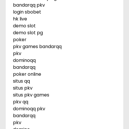
bandarqq pkv
login sbobet
hk live
demo slot
demo slot pg
poker
pkv games bandarqq
pkv
dominoqq
bandarqq
poker online
situs qq
situs pkv
situs pkv games
pkv qq
dominoqq pkv
bandarqq
pkv