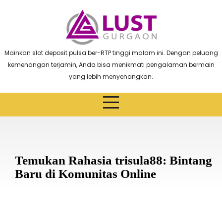
Skip
to
content
Mainkan slot deposit pulsa ber-RTP tinggi malam ini. Dengan peluang
kemenangan terjamin, Anda bisa menikmati pengalaman bermain
yang lebih menyenangkan.
Temukan Rahasia trisula88: Bintang
Baru di Komunitas Online