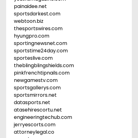
painaidee.net
sportsdarkest.com
webtoon.biz
thesportswires.com
hyungpro.com
sportingnewsnet.com
sportstime24day.com
sporteslive.com
theblingblingshields.com
pinkfrenchtipnails.com
newgamestv.com
sportsgallerys.com
sportsmirrors.net
datasports.net
atasehirescortu.net
engineeringtechub.com
jerryescorts.com
attorneylegal.co