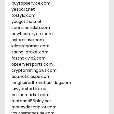
buyrdpservice.com
yesport.net
tostylo.com
yougetthat.net
sportsnetclub.com
newbestcrypto.com
oxfordsave.com
iclassicgames.com
saung-artikel.com
fasthokivip2.com
observersports.com
cryptominingplus.com
aquinoticiaspe.com
longhairedfrenchbulldog.com
lawyersforhire.co
businemarket.com
matahari88play.net
moneydescriptor.com
youthsmagazine.com