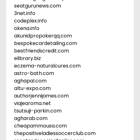
seatgurunews.com
3net.info
codeplex.info
okena.info
akunidpropokerqq.com
bespokecardetailing.com
bestfriendscredit.com
elibrary.biz
eczema-naturalcures.com
astro-bath.com
aghapal.com
altu-expo.com
authorjennijames.com
viajearoma.net
tsutsuji-parkin.com
agharab.com
cheapammousa.com
thepositiveladiessoccerclub.com