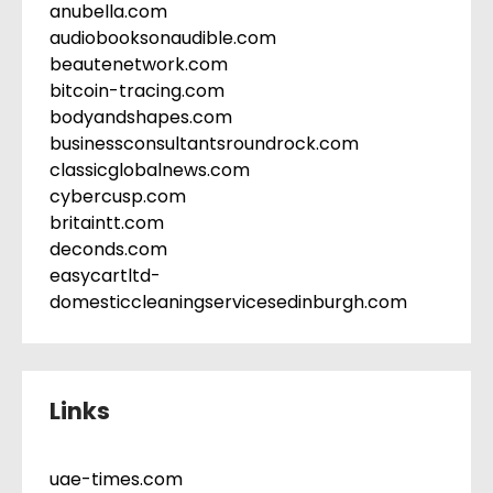
anubella.com
audiobooksonaudible.com
beautenetwork.com
bitcoin-tracing.com
bodyandshapes.com
businessconsultantsroundrock.com
classicglobalnews.com
cybercusp.com
britaintt.com
deconds.com
easycartltd-
domesticcleaningservicesedinburgh.com
Links
uae-times.com