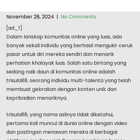
November 28, 2024
|
No Comments
[ad_1]
Dalam lanskap komunitas online yang luas, ada
banyak sekali individu yang berhasil mengukir ceruk
pasar untuk diri mereka sendiri dan menarik
perhatian khalayak luas. Salah satu bintang yang
sedang naik daun di komunitas online adalah
trisula88, seorang individu multi-talenta yang telah
membuat gebrakan dengan konten unik dan
kepribadian menariknya.
trisula88, yang nama aslinya tidak diketahui,
pertama kali muncul di dunia online dengan video
dan postingan menawan mereka di berbagai