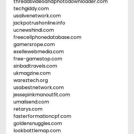
threadsvideoandphotodownloader.com
techgiddy.com
usalivenetwork.com
jackpotrushonline.info
ucnewshindi.com
freecellphonedatabase.com
gamersrope.com
exellewebmedia.com
free-gamestop.com
sinbadtravels.com
ukmagzine.com
wareztech.org
usabestnetwork.com
jessepinkmanoutfit.com
umailsend.com
retarys.com
fasterformationcpf.com
goldensnuggles.com
lookbattlemap.com