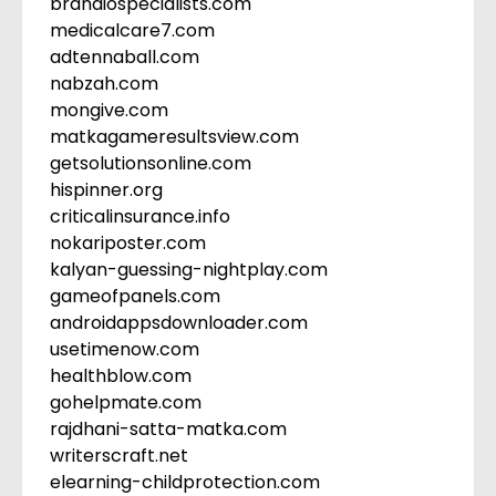
brandiospecialists.com
medicalcare7.com
adtennaball.com
nabzah.com
mongive.com
matkagameresultsview.com
getsolutionsonline.com
hispinner.org
criticalinsurance.info
nokariposter.com
kalyan-guessing-nightplay.com
gameofpanels.com
androidappsdownloader.com
usetimenow.com
healthblow.com
gohelpmate.com
rajdhani-satta-matka.com
writerscraft.net
elearning-childprotection.com