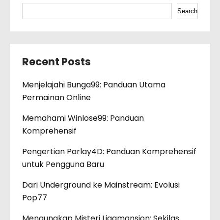
Search
Recent Posts
Menjelajahi Bunga99: Panduan Utama
Permainan Online
Memahami Winlose99: Panduan
Komprehensif
Pengertian Parlay4D: Panduan Komprehensif
untuk Pengguna Baru
Dari Underground ke Mainstream: Evolusi
Pop77
Mengungkap Misteri Ligamansion: Sekilas