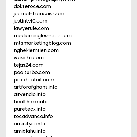
dokteroce.com
journal-francais.com
justintv10.com
lawyerule.com
mediamingleseaco.com
mtsmarketingblog.com
nghekiemtien.com
wasirku.com
tejas24.com
poolturbo.com
prachestait.com
artforafghans.info
airvendio.info
healthexe.info
puretecx.info
tecadvance.info
aminityio.info
amiolahu.info