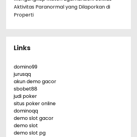
Aktivitas Paranormal yang Dilaporkan di
Properti
Links
domino99
jurusqq
akun demo gacor
sbobet88
judi poker
situs poker online
dominoqq
demo slot gacor
demo slot
demo slot pg