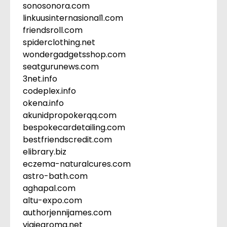
sonosonora.com
linkuusinternasional1.com
friendsroll.com
spiderclothing.net
wondergadgetsshop.com
seatgurunews.com
3net.info
codeplex.info
okena.info
akunidpropokerqq.com
bespokecardetailing.com
bestfriendscredit.com
elibrary.biz
eczema-naturalcures.com
astro-bath.com
aghapal.com
altu-expo.com
authorjennijames.com
viajearoma.net