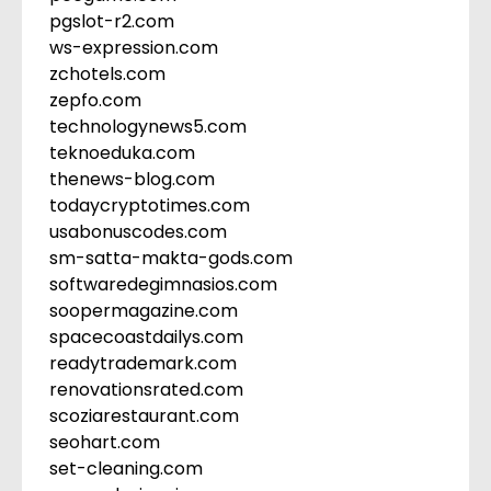
pgslot-r2.com
ws-expression.com
zchotels.com
zepfo.com
technologynews5.com
teknoeduka.com
thenews-blog.com
todaycryptotimes.com
usabonuscodes.com
sm-satta-makta-gods.com
softwaredegimnasios.com
soopermagazine.com
spacecoastdailys.com
readytrademark.com
renovationsrated.com
scoziarestaurant.com
seohart.com
set-cleaning.com