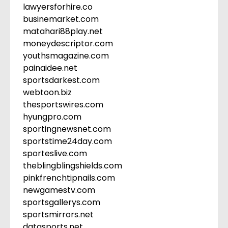
lawyersforhire.co
businemarket.com
matahari88play.net
moneydescriptor.com
youthsmagazine.com
painaidee.net
sportsdarkest.com
webtoon.biz
thesportswires.com
hyungpro.com
sportingnewsnet.com
sportstime24day.com
sporteslive.com
theblingblingshields.com
pinkfrenchtipnails.com
newgamestv.com
sportsgallerys.com
sportsmirrors.net
datasports.net