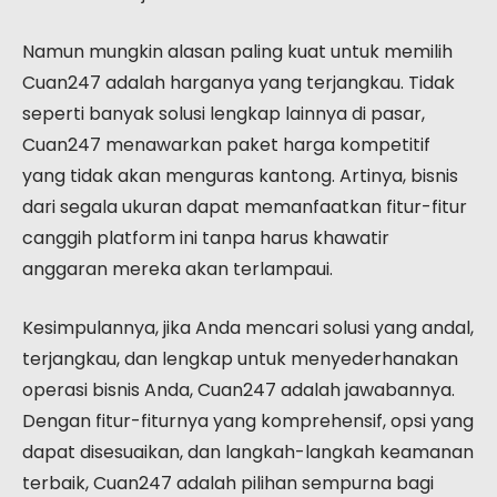
Namun mungkin alasan paling kuat untuk memilih
Cuan247 adalah harganya yang terjangkau. Tidak
seperti banyak solusi lengkap lainnya di pasar,
Cuan247 menawarkan paket harga kompetitif
yang tidak akan menguras kantong. Artinya, bisnis
dari segala ukuran dapat memanfaatkan fitur-fitur
canggih platform ini tanpa harus khawatir
anggaran mereka akan terlampaui.
Kesimpulannya, jika Anda mencari solusi yang andal,
terjangkau, dan lengkap untuk menyederhanakan
operasi bisnis Anda, Cuan247 adalah jawabannya.
Dengan fitur-fiturnya yang komprehensif, opsi yang
dapat disesuaikan, dan langkah-langkah keamanan
terbaik, Cuan247 adalah pilihan sempurna bagi