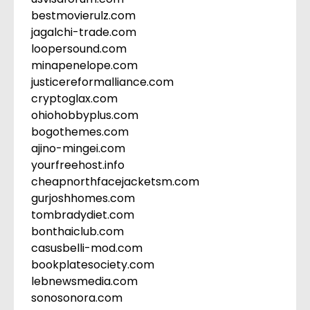
bestmovierulz.com
jagalchi-trade.com
loopersound.com
minapenelope.com
justicereformalliance.com
cryptoglax.com
ohiohobbyplus.com
bogothemes.com
ajino-mingei.com
yourfreehost.info
cheapnorthfacejacketsm.com
gurjoshhomes.com
tombradydiet.com
bonthaiclub.com
casusbelli-mod.com
bookplatesociety.com
lebnewsmedia.com
sonosonora.com