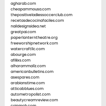
agharab.com
cheapammousa.com
thepositiveladiessoccerclub.com
recetasdecocinafaciles.com
naildesignsidea.net
greatpai.com
paperlanterntheatre.org
freeworshipnetwork.com
watercraftllc.com
abourge.com
afiliixs.com
alharammallz.com
americanbulletins.com
asespares.com
arabianstime.com
atticabblues.com
autometropolist.com
beautycreamreview.com
coinmoh.com