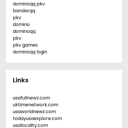
dominoqq pkv
bandarqq
pkv
domino
dominoqq
pkv
pkv games
dominoqq login
Links
usafullnewz.com
uktimenetwork.com
usaworldnewz.com
todayusaexplore.com
usalocality.com