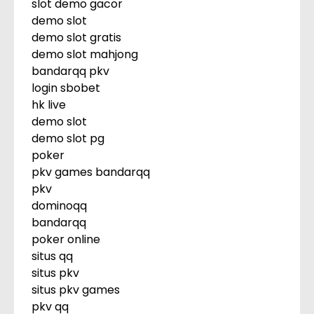
slot demo gacor
demo slot
demo slot gratis
demo slot mahjong
bandarqq pkv
login sbobet
hk live
demo slot
demo slot pg
poker
pkv games bandarqq
pkv
dominoqq
bandarqq
poker online
situs qq
situs pkv
situs pkv games
pkv qq