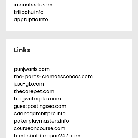
imanabadii.com
trilipohu.info
appruptio.info
Links
punjwanis.com
the-parcs-clematiscondos.com
jusu-gb.com
thecarepet.com
blogwriterplus.com
guestpostingseo.com
casinogambitpro.info
pokerplaymasters.info
courseoncourse.com
bantinbatdongsan247.com