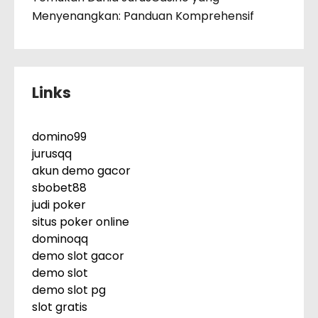
Menyenangkan: Panduan Komprehensif
Links
domino99
jurusqq
akun demo gacor
sbobet88
judi poker
situs poker online
dominoqq
demo slot gacor
demo slot
demo slot pg
slot gratis