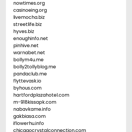
nowtimes.org
casinoeing.org
livemocha.biz
streetlife.biz
hyves.biz
enoughinfo.net
pinhive.net
warnabet.net
bollym4u.me
bolly2tollyblog.me
pandaclub.me
flyttevask.io
byhous.com
hartfordplazahotel.com
m-918kissapk.com
nabavkame.info
gakbiasa.com
iflowerhu.info
chicagocrystalconnection.com