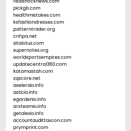
realshocknews.com
pickgb.com
healthmistakes.com
ksfashiondresses.com
patterntrader.org
cnhpa.net
sitalotus.com
supernotes.org
worldsportsempires.com
updatecentral360.com
katamastah.com
zqscore.net
aseleraio.info
asticio.info
egardenio.info
arxteamio.info
getalexio.info
accountaudittaxcon.com
prymprint.com