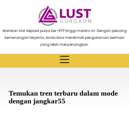
Skip
to
content
Mainkan slot deposit pulsa ber-RTP tinggi malam ini. Dengan peluang
kemenangan terjamin, Anda bisa menikmati pengalaman bermain
yang lebih menyenangkan.
Temukan tren terbaru dalam mode
dengan jangkar55