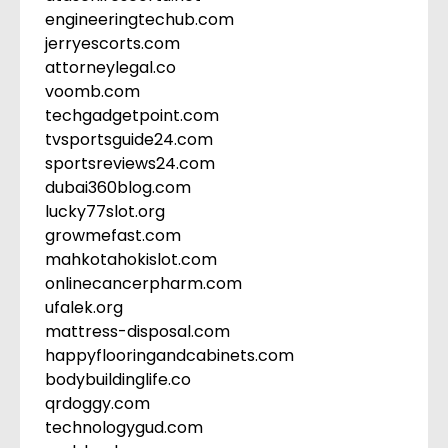
engineeringtechub.com
jerryescorts.com
attorneylegal.co
voomb.com
techgadgetpoint.com
tvsportsguide24.com
sportsreviews24.com
dubai360blog.com
lucky77slot.org
growmefast.com
mahkotahokislot.com
onlinecancerpharm.com
ufalek.org
mattress-disposal.com
happyflooringandcabinets.com
bodybuildinglife.co
qrdoggy.com
technologygud.com