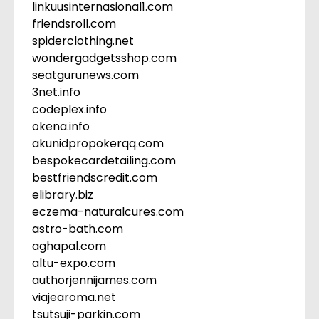
linkuusinternasional1.com
friendsroll.com
spiderclothing.net
wondergadgetsshop.com
seatgurunews.com
3net.info
codeplex.info
okena.info
akunidpropokerqq.com
bespokecardetailing.com
bestfriendscredit.com
elibrary.biz
eczema-naturalcures.com
astro-bath.com
aghapal.com
altu-expo.com
authorjennijames.com
viajearoma.net
tsutsuji-parkin.com