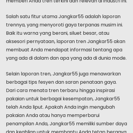
memberi Anda tren terkini dan relevan di industri ini.
Salah satu fitur utama Jangkar55 adalah laporan
trennya, yang menyoroti gaya terpanas musim ini.
Baik itu warna yang berani, siluet besar, atau
aksesori pernyataan, laporan tren Jangkar55 akan
membuat Anda mendapat informasi tentang apa
yang ada di dalam dan apa yang ada di dunia mode.
Selain laporan tren, Jangkar55 juga menawarkan
berbagai tips fesyen dan saran penataan gaya.
Dari cara menata tren terbaru hingga inspirasi
pakaian untuk berbagai kesempatan, Jangkar55
telah Anda liput. Apakah Anda ingin mengubah
pakaian Anda atau hanya memperbarui
penampilan Anda, Jangkar55 memiliki sumber daya
dan keahlian untuk membantu Anda tetap bergaya