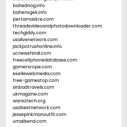
bahednog.info
bahenxgek.info
pertamaskre.com
threadsvideoandphotodownloader.com
techgiddy.com
usalivenetwork.com
jackpotrushonline.info
ucnewshindi.com
freecellphonedatabase.com
gamersrope.com
exellewebmedia.com
free-gamestop.com
sinbadtravels.com
ukmagzine.com
wareztech.org
usabestnetwork.com
jessepinkmanoutfit.com
umailsend.com