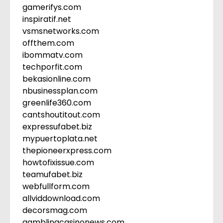
gamerifys.com
inspiratif.net
vsmsnetworks.com
offthem.com
ibommatv.com
techporfit.com
bekasionline.com
nbusinessplan.com
greenlife360.com
cantshoutitout.com
expressufabet.biz
mypuertoplata.net
thepioneerxpress.com
howtofixissue.com
teamufabet.biz
webfullform.com
allviddownload.com
decorsmag.com
gamblingcasinonews.com