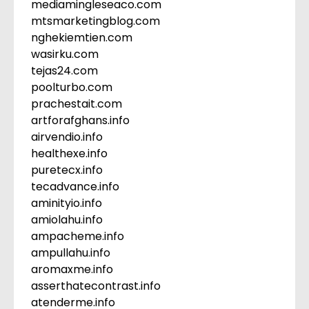
mediamingleseaco.com
mtsmarketingblog.com
nghekiemtien.com
wasirku.com
tejas24.com
poolturbo.com
prachestait.com
artforafghans.info
airvendio.info
healthexe.info
puretecx.info
tecadvance.info
aminityio.info
amiolahu.info
ampacheme.info
ampullahu.info
aromaxme.info
asserthatecontrast.info
atenderme.info