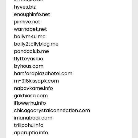
hyves.biz
enoughinfo.net
pinhive.net
warnabet.net
bollym4u.me
bolly2tollyblog.me
pandaclub.me
flyttevask.io
byhous.com
hartfordplazahotel.com
m-918kissapk.com
nabavkame.info
gakbiasa.com
iflowerhu.info
chicagocrystalconnection.com
imanabadii.com
trilipohu.info
appruptio.info