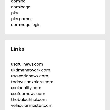
domino
dominoqq
pkv
pkv games
dominoqq login
Links
usafullnewz.com
uktimenetwork.com
usaworldnewz.com
todayusaexplore.com
usalocality.com
usafournewz.com
thebalochhal.com
vehicularmaster.com