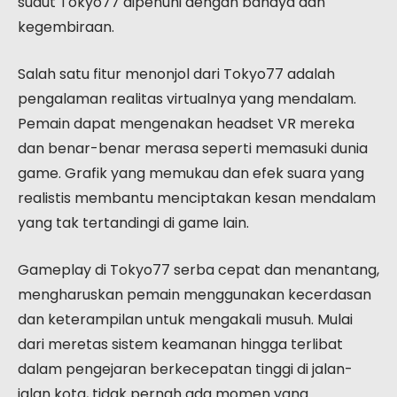
sudut Tokyo77 dipenuhi dengan bahaya dan
kegembiraan.
Salah satu fitur menonjol dari Tokyo77 adalah
pengalaman realitas virtualnya yang mendalam.
Pemain dapat mengenakan headset VR mereka
dan benar-benar merasa seperti memasuki dunia
game. Grafik yang memukau dan efek suara yang
realistis membantu menciptakan kesan mendalam
yang tak tertandingi di game lain.
Gameplay di Tokyo77 serba cepat dan menantang,
mengharuskan pemain menggunakan kecerdasan
dan keterampilan untuk mengakali musuh. Mulai
dari meretas sistem keamanan hingga terlibat
dalam pengejaran berkecepatan tinggi di jalan-
jalan kota, tidak pernah ada momen yang