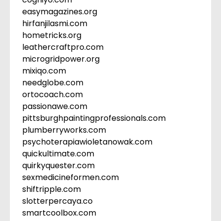
easymagazines.org
hirfanjilasmi.com
hometricks.org
leathercraftpro.com
microgridpower.org
mixiqo.com
needglobe.com
ortocoach.com
passionawe.com
pittsburghpaintingprofessionals.com
plumberryworks.com
psychoterapiawioletanowak.com
quickultimate.com
quirkyquester.com
sexmedicineformen.com
shiftripple.com
slotterpercaya.co
smartcoolbox.com