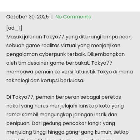
October 30, 2025
|
No Comments
[ad_1]
Masuki jalanan Tokyo77 yang diterangi lampu neon,
sebuah game realitas virtual yang menjanjikan
pengalaman cyberpunk terbaik. Dikembangkan
oleh tim desainer game berbakat, Tokyo77
membawa pemain ke versi futuristik Tokyo di mana
teknologi dan korupsi berkuasa.
Di Tokyo77, pemain berperan sebagai peretas
nakal yang harus menjelajahi lanskap kota yang
ramai sambil mengungkap jaringan intrik dan
penipuan. Dari gedung pencakar langit yang
menjulang tinggi hingga gang-gang kumuh, setiap