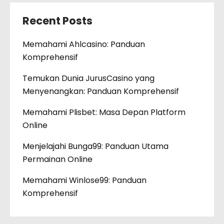
Recent Posts
Memahami Ahlcasino: Panduan
Komprehensif
Temukan Dunia JurusCasino yang
Menyenangkan: Panduan Komprehensif
Memahami Plisbet: Masa Depan Platform
Online
Menjelajahi Bunga99: Panduan Utama
Permainan Online
Memahami Winlose99: Panduan
Komprehensif