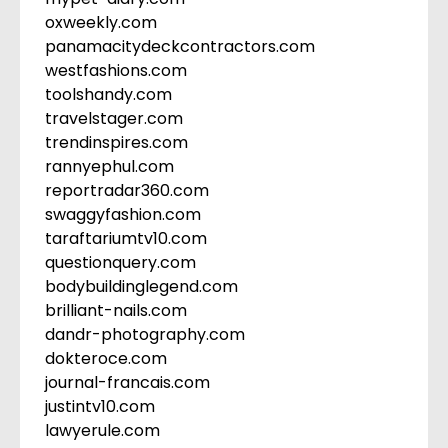
oxweekly.com
panamacitydeckcontractors.com
westfashions.com
toolshandy.com
travelstager.com
trendinspires.com
rannyephul.com
reportradar360.com
swaggyfashion.com
taraftariumtv10.com
questionquery.com
bodybuildinglegend.com
brilliant-nails.com
dandr-photography.com
dokteroce.com
journal-francais.com
justintv10.com
lawyerule.com