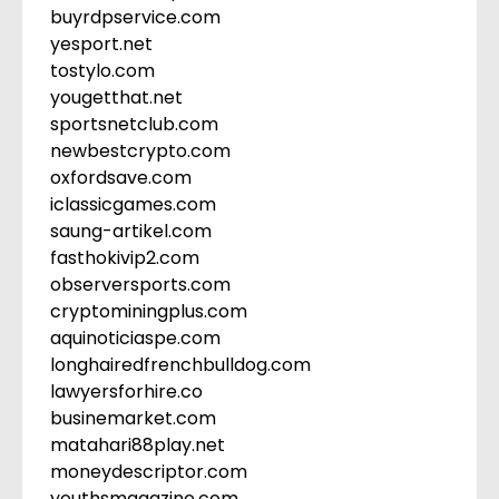
buyrdpservice.com
yesport.net
tostylo.com
yougetthat.net
sportsnetclub.com
newbestcrypto.com
oxfordsave.com
iclassicgames.com
saung-artikel.com
fasthokivip2.com
observersports.com
cryptominingplus.com
aquinoticiaspe.com
longhairedfrenchbulldog.com
lawyersforhire.co
businemarket.com
matahari88play.net
moneydescriptor.com
youthsmagazine.com