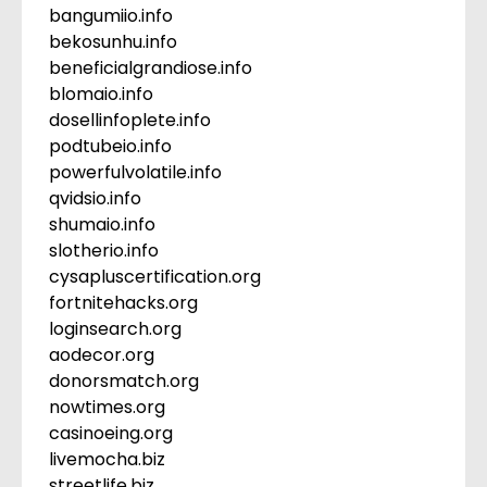
bangumiio.info
bekosunhu.info
beneficialgrandiose.info
blomaio.info
dosellinfoplete.info
podtubeio.info
powerfulvolatile.info
qvidsio.info
shumaio.info
slotherio.info
cysapluscertification.org
fortnitehacks.org
loginsearch.org
aodecor.org
donorsmatch.org
nowtimes.org
casinoeing.org
livemocha.biz
streetlife.biz