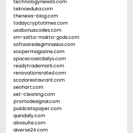
technologynews5.com
teknoeduka.com
thenews-blog.com
todaycryptotimes.com
usabonuscodes.com
sm-satta-makta-gods.com
softwaredegimnasios.com
soopermagazine.com
spacecoastdailys.com
readytrademark.com
renovationsrated.com
scoziarestaurant.com
seohart.com
set-cleaning.com
promodesignai.com
publicistspaper.com
quindaily.com
abosulte.com
aiverse24.com