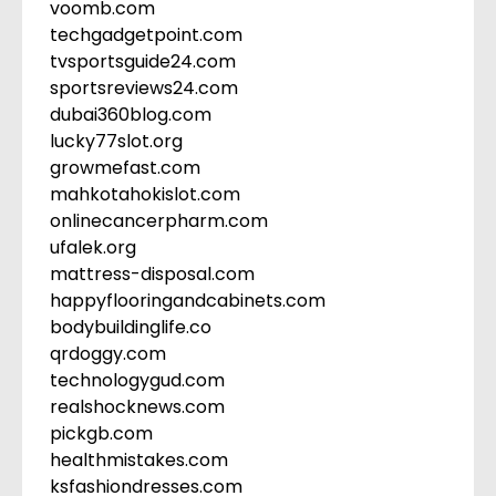
voomb.com
techgadgetpoint.com
tvsportsguide24.com
sportsreviews24.com
dubai360blog.com
lucky77slot.org
growmefast.com
mahkotahokislot.com
onlinecancerpharm.com
ufalek.org
mattress-disposal.com
happyflooringandcabinets.com
bodybuildinglife.co
qrdoggy.com
technologygud.com
realshocknews.com
pickgb.com
healthmistakes.com
ksfashiondresses.com