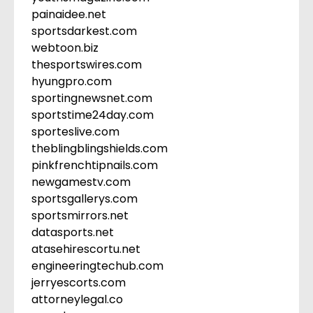
painaidee.net
sportsdarkest.com
webtoon.biz
thesportswires.com
hyungpro.com
sportingnewsnet.com
sportstime24day.com
sporteslive.com
theblingblingshields.com
pinkfrenchtipnails.com
newgamestv.com
sportsgallerys.com
sportsmirrors.net
datasports.net
atasehirescortu.net
engineeringtechub.com
jerryescorts.com
attorneylegal.co