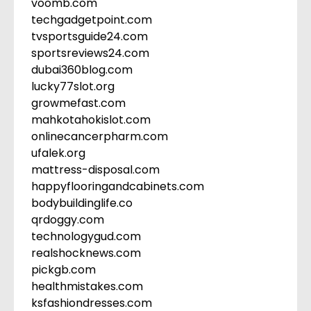
voomb.com
techgadgetpoint.com
tvsportsguide24.com
sportsreviews24.com
dubai360blog.com
lucky77slot.org
growmefast.com
mahkotahokislot.com
onlinecancerpharm.com
ufalek.org
mattress-disposal.com
happyflooringandcabinets.com
bodybuildinglife.co
qrdoggy.com
technologygud.com
realshocknews.com
pickgb.com
healthmistakes.com
ksfashiondresses.com