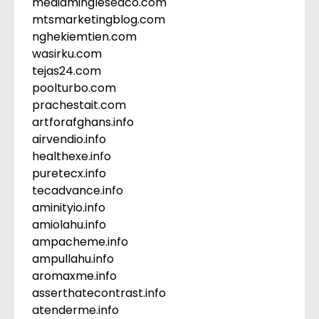
mediamingleseaco.com
mtsmarketingblog.com
nghekiemtien.com
wasirku.com
tejas24.com
poolturbo.com
prachestait.com
artforafghans.info
airvendio.info
healthexe.info
puretecx.info
tecadvance.info
aminityio.info
amiolahu.info
ampacheme.info
ampullahu.info
aromaxme.info
asserthatecontrast.info
atenderme.info