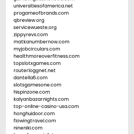
universitiesofamerica.net
progameofbrands.com
qbreview.org
servicewueste.org
zippyrevs.com
matkanumbernow.com
myjobcirculars.com
healthmoreoverfitness.com
topslotxgames.com
routerloggnet.net
dantella6.com
slotsgamesone.com
hispinzone.com
kalyanbazarnights.com
top-online-casino-usa.com
honghuidoor.com
flowingtravel.com
nineniki.com