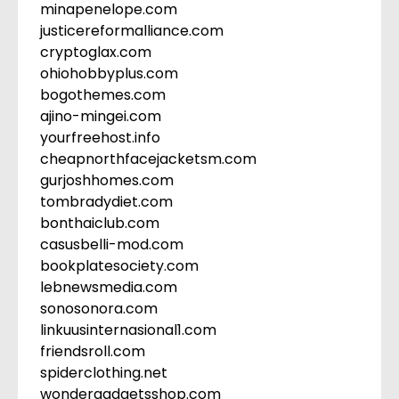
minapenelope.com
justicereformalliance.com
cryptoglax.com
ohiohobbyplus.com
bogothemes.com
ajino-mingei.com
yourfreehost.info
cheapnorthfacejacketsm.com
gurjoshhomes.com
tombradydiet.com
bonthaiclub.com
casusbelli-mod.com
bookplatesociety.com
lebnewsmedia.com
sonosonora.com
linkuusinternasional1.com
friendsroll.com
spiderclothing.net
wondergadgetsshop.com