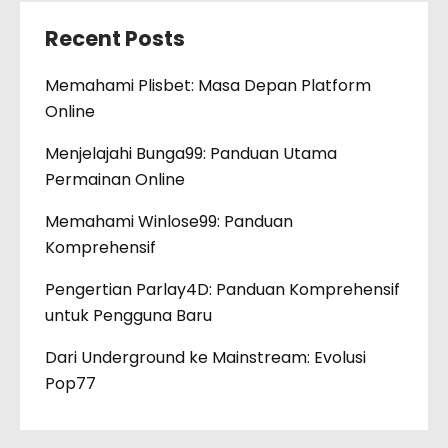
Recent Posts
Memahami Plisbet: Masa Depan Platform
Online
Menjelajahi Bunga99: Panduan Utama
Permainan Online
Memahami Winlose99: Panduan
Komprehensif
Pengertian Parlay4D: Panduan Komprehensif
untuk Pengguna Baru
Dari Underground ke Mainstream: Evolusi
Pop77