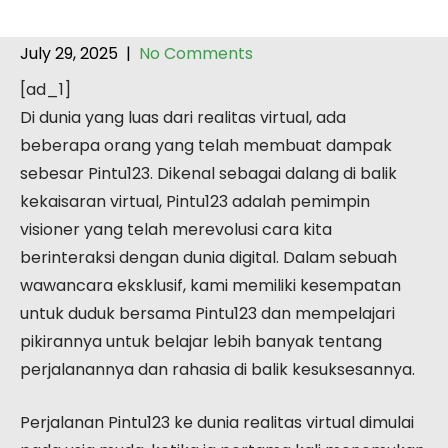
July 29, 2025
|
No Comments
[ad_1]
Di dunia yang luas dari realitas virtual, ada
beberapa orang yang telah membuat dampak
sebesar Pintu123. Dikenal sebagai dalang di balik
kekaisaran virtual, Pintu123 adalah pemimpin
visioner yang telah merevolusi cara kita
berinteraksi dengan dunia digital. Dalam sebuah
wawancara eksklusif, kami memiliki kesempatan
untuk duduk bersama Pintu123 dan mempelajari
pikirannya untuk belajar lebih banyak tentang
perjalanannya dan rahasia di balik kesuksesannya.
Perjalanan Pintu123 ke dunia realitas virtual dimulai