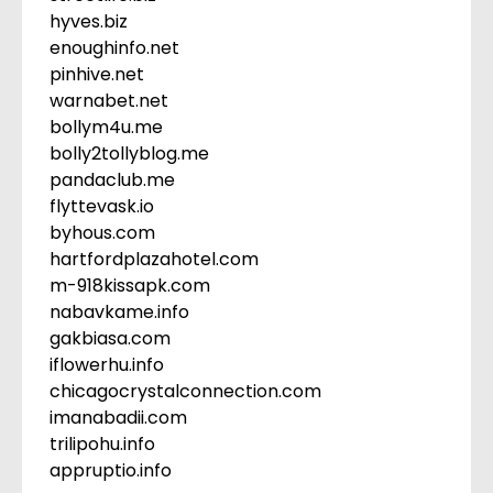
hyves.biz
enoughinfo.net
pinhive.net
warnabet.net
bollym4u.me
bolly2tollyblog.me
pandaclub.me
flyttevask.io
byhous.com
hartfordplazahotel.com
m-918kissapk.com
nabavkame.info
gakbiasa.com
iflowerhu.info
chicagocrystalconnection.com
imanabadii.com
trilipohu.info
appruptio.info