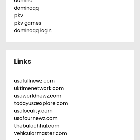
domino
dominoqq
pkv
pkv games
dominoqq login
Links
usafullnewz.com
uktimenetwork.com
usaworldnewz.com
todayusaexplore.com
usalocality.com
usafournewz.com
thebalochhal.com
vehicularmaster.com