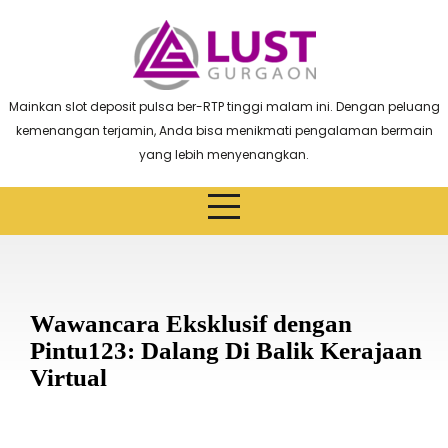
Skip
to
content
Mainkan slot deposit pulsa ber-RTP tinggi malam ini. Dengan peluang
kemenangan terjamin, Anda bisa menikmati pengalaman bermain
yang lebih menyenangkan.
Wawancara Eksklusif dengan
Pintu123: Dalang Di Balik Kerajaan
Virtual