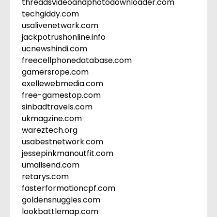
threadsvideoandphotodownloader.com
techgiddy.com
usalivenetwork.com
jackpotrushonline.info
ucnewshindi.com
freecellphonedatabase.com
gamersrope.com
exellewebmedia.com
free-gamestop.com
sinbadtravels.com
ukmagzine.com
wareztech.org
usabestnetwork.com
jessepinkmanoutfit.com
umailsend.com
retarys.com
fasterformationcpf.com
goldensnuggles.com
lookbattlemap.com