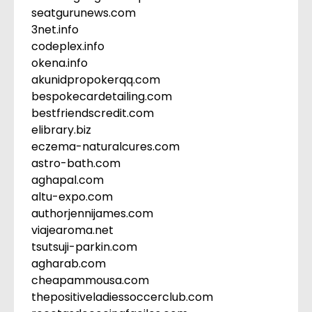
seatgurunews.com
3net.info
codeplex.info
okena.info
akunidpropokerqq.com
bespokecardetailing.com
bestfriendscredit.com
elibrary.biz
eczema-naturalcures.com
astro-bath.com
aghapal.com
altu-expo.com
authorjennijames.com
viajearoma.net
tsutsuji-parkin.com
agharab.com
cheapammousa.com
thepositiveladiessoccerclub.com