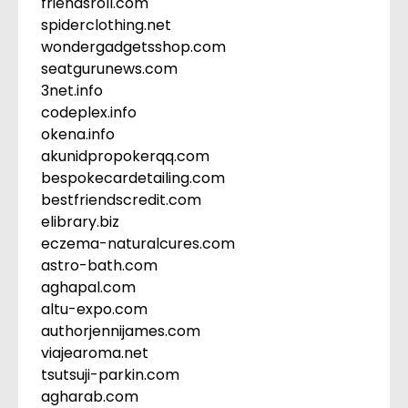
friendsroll.com
spiderclothing.net
wondergadgetsshop.com
seatgurunews.com
3net.info
codeplex.info
okena.info
akunidpropokerqq.com
bespokecardetailing.com
bestfriendscredit.com
elibrary.biz
eczema-naturalcures.com
astro-bath.com
aghapal.com
altu-expo.com
authorjennijames.com
viajearoma.net
tsutsuji-parkin.com
agharab.com