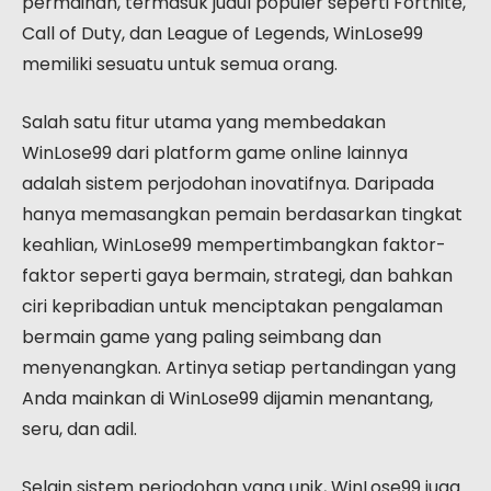
permainan, termasuk judul populer seperti Fortnite,
Call of Duty, dan League of Legends, WinLose99
memiliki sesuatu untuk semua orang.
Salah satu fitur utama yang membedakan
WinLose99 dari platform game online lainnya
adalah sistem perjodohan inovatifnya. Daripada
hanya memasangkan pemain berdasarkan tingkat
keahlian, WinLose99 mempertimbangkan faktor-
faktor seperti gaya bermain, strategi, dan bahkan
ciri kepribadian untuk menciptakan pengalaman
bermain game yang paling seimbang dan
menyenangkan. Artinya setiap pertandingan yang
Anda mainkan di WinLose99 dijamin menantang,
seru, dan adil.
Selain sistem perjodohan yang unik, WinLose99 juga