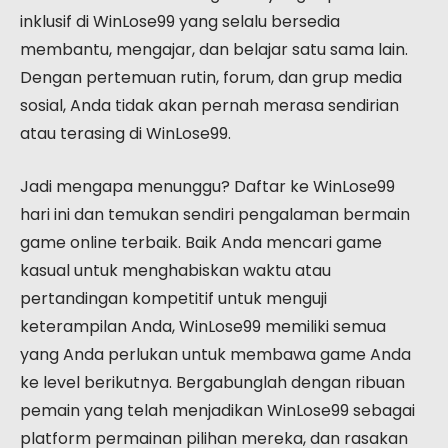
inklusif di WinLose99 yang selalu bersedia
membantu, mengajar, dan belajar satu sama lain.
Dengan pertemuan rutin, forum, dan grup media
sosial, Anda tidak akan pernah merasa sendirian
atau terasing di WinLose99.
Jadi mengapa menunggu? Daftar ke WinLose99
hari ini dan temukan sendiri pengalaman bermain
game online terbaik. Baik Anda mencari game
kasual untuk menghabiskan waktu atau
pertandingan kompetitif untuk menguji
keterampilan Anda, WinLose99 memiliki semua
yang Anda perlukan untuk membawa game Anda
ke level berikutnya. Bergabunglah dengan ribuan
pemain yang telah menjadikan WinLose99 sebagai
platform permainan pilihan mereka, dan rasakan