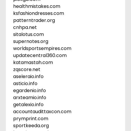
healthmistakes.com
ksfashiondresses.com
patterntrader.org
cnhpa.net
sitalotus.com
supernotes.org
worldsportsempires.com
updatecentral360.com
katamastah.com
zqscore.net
aseleraio.info
asticio.info
egardenio.info
arxteamio.info
getalexio.info
accountaudittaxcon.com
prymprint.com
sportkeeda.org