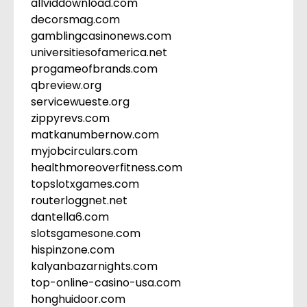
allviddownload.com
decorsmag.com
gamblingcasinonews.com
universitiesofamerica.net
progameofbrands.com
qbreview.org
servicewueste.org
zippyrevs.com
matkanumbernow.com
myjobcirculars.com
healthmoreoverfitness.com
topslotxgames.com
routerloggnet.net
dantella6.com
slotsgamesone.com
hispinzone.com
kalyanbazarnights.com
top-online-casino-usa.com
honghuidoor.com