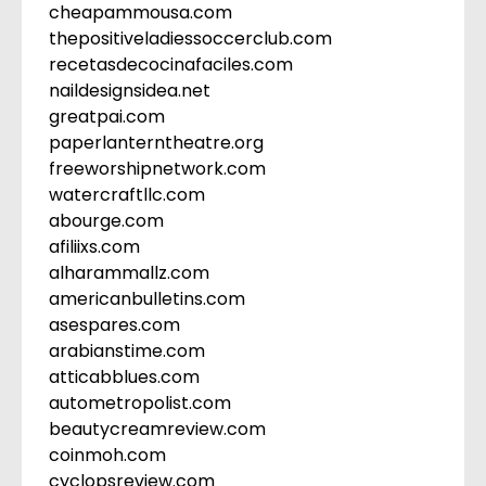
cheapammousa.com
thepositiveladiessoccerclub.com
recetasdecocinafaciles.com
naildesignsidea.net
greatpai.com
paperlanterntheatre.org
freeworshipnetwork.com
watercraftllc.com
abourge.com
afiliixs.com
alharammallz.com
americanbulletins.com
asespares.com
arabianstime.com
atticabblues.com
autometropolist.com
beautycreamreview.com
coinmoh.com
cyclopsreview.com