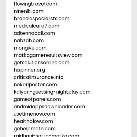
flowingtravel.com
nineniki.com
brandiospecialists.com
medicalcare7.com
adtennaball.com
nabzah.com
mongive.com
matkagameresultsview.com
getsolutionsonline.com
hispinner.org
criticalinsurance.info
nokariposter.com
kalyan-guessing-nightplay.com
gameofpanels.com
androidappsdownloader.com
usetimenow.com
healthblow.com
gohelpmate.com
rajdhani-satta-matka.com