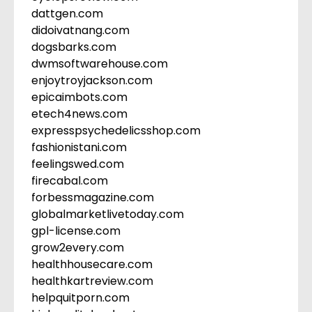
dattgen.com
didoivatnang.com
dogsbarks.com
dwmsoftwarehouse.com
enjoytroyjackson.com
epicaimbots.com
etech4news.com
expresspsychedelicsshop.com
fashionistani.com
feelingswed.com
firecabal.com
forbessmagazine.com
globalmarketlivetoday.com
gpl-license.com
grow2every.com
healthhousecare.com
healthkartreview.com
helpquitporn.com