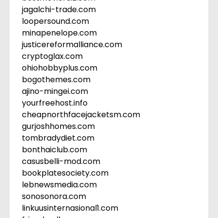
jagalchi-trade.com
loopersound.com
minapenelope.com
justicereformalliance.com
cryptoglax.com
ohiohobbyplus.com
bogothemes.com
ajino-mingei.com
yourfreehost.info
cheapnorthfacejacketsm.com
gurjoshhomes.com
tombradydiet.com
bonthaiclub.com
casusbelli-mod.com
bookplatesociety.com
lebnewsmedia.com
sonosonora.com
linkuusinternasional1.com