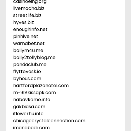
casinoeing.org
livemocha.biz
streetlife.biz
hyves.biz
enoughinfo.net
pinhive.net
warnabet.net
bollym4u.me
bolly2tollyblog.me
pandaclub.me
flyttevask.io
byhous.com
hartfordplazahotel.com
m-918kissapk.com
nabavkame.info
gakbiasa.com
iflowerhu.info
chicagocrystalconnection.com
imanabadii.com