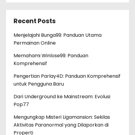
Recent Posts
Menjelajahi Bunga99: Panduan Utama
Permainan Online
Memahami Winlose99: Panduan
Komprehensif
Pengertian Parlay4D: Panduan Komprehensif
untuk Pengguna Baru
Dari Underground ke Mainstream: Evolusi
Pop77
Mengungkap Misteri Ligamansion: Sekilas
Aktivitas Paranormal yang Dilaporkan di
Properti