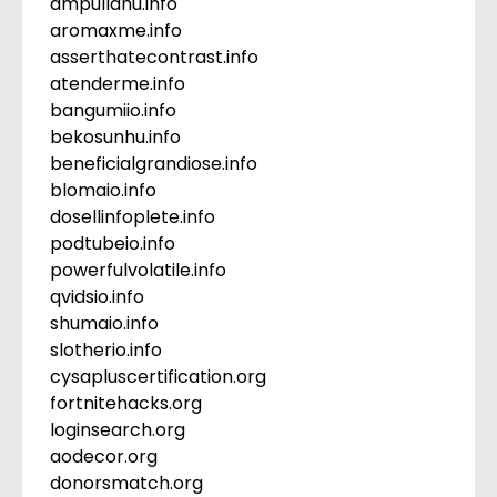
ampullahu.info
aromaxme.info
asserthatecontrast.info
atenderme.info
bangumiio.info
bekosunhu.info
beneficialgrandiose.info
blomaio.info
dosellinfoplete.info
podtubeio.info
powerfulvolatile.info
qvidsio.info
shumaio.info
slotherio.info
cysapluscertification.org
fortnitehacks.org
loginsearch.org
aodecor.org
donorsmatch.org