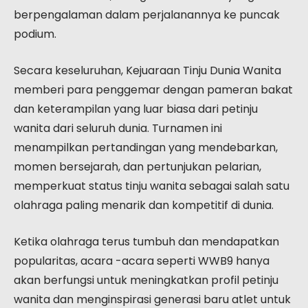
berpengalaman dalam perjalanannya ke puncak
podium.
Secara keseluruhan, Kejuaraan Tinju Dunia Wanita
memberi para penggemar dengan pameran bakat
dan keterampilan yang luar biasa dari petinju
wanita dari seluruh dunia. Turnamen ini
menampilkan pertandingan yang mendebarkan,
momen bersejarah, dan pertunjukan pelarian,
memperkuat status tinju wanita sebagai salah satu
olahraga paling menarik dan kompetitif di dunia.
Ketika olahraga terus tumbuh dan mendapatkan
popularitas, acara -acara seperti WWB9 hanya
akan berfungsi untuk meningkatkan profil petinju
wanita dan menginspirasi generasi baru atlet untuk