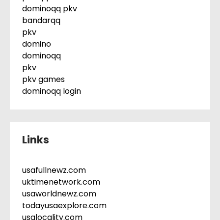
dominoqq pkv
bandarqq
pkv
domino
dominoqq
pkv
pkv games
dominoqq login
Links
usafullnewz.com
uktimenetwork.com
usaworldnewz.com
todayusaexplore.com
usalocality.com