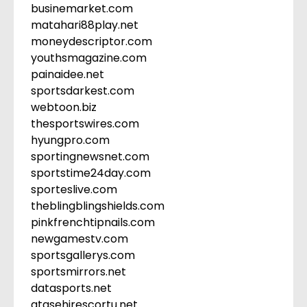
businemarket.com
matahari88play.net
moneydescriptor.com
youthsmagazine.com
painaidee.net
sportsdarkest.com
webtoon.biz
thesportswires.com
hyungpro.com
sportingnewsnet.com
sportstime24day.com
sporteslive.com
theblingblingshields.com
pinkfrenchtipnails.com
newgamestv.com
sportsgallerys.com
sportsmirrors.net
datasports.net
atasehirescortu.net