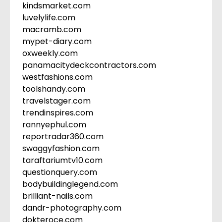
kindsmarket.com
luvelylife.com
macramb.com
mypet-diary.com
oxweekly.com
panamacitydeckcontractors.com
westfashions.com
toolshandy.com
travelstager.com
trendinspires.com
rannyephul.com
reportradar360.com
swaggyfashion.com
taraftariumtv10.com
questionquery.com
bodybuildinglegend.com
brilliant-nails.com
dandr-photography.com
dokteroce.com