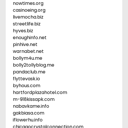
nowtimes.org
casinoeing.org
livemocha.biz
streetlife.biz
hyves.biz
enoughinfo.net
pinhive.net
warnabet.net
bollym4u.me
bolly2tollyblog.me
pandaclub.me
flyttevask.io
byhous.com
hartfordplazahotel.com
m-918kissapk.com
nabavkame.info
gakbiasa.com
iflowerhu.info
chicagocrystalconnection.com