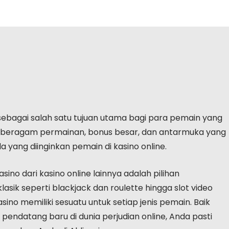
 sebagai salah satu tujuan utama bagi para pemain yang
 beragam permainan, bonus besar, dan antarmuka yang
yang diinginkan pemain di kasino online.
no dari kasino online lainnya adalah pilihan
sik seperti blackjack dan roulette hingga slot video
ino memiliki sesuatu untuk setiap jenis pemain. Baik
endatang baru di dunia perjudian online, Anda pasti