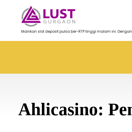
Skip
to
content
Mainkan slot deposit pulsa ber-RTP tinggi malam ini. De
Ahlicasino: P