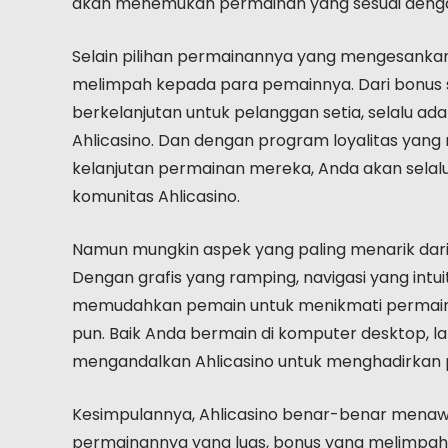
akan menemukan permainan yang sesuai dengan 
Selain pilihan permainannya yang mengesankan
melimpah kepada para pemainnya. Dari bonus 
berkelanjutan untuk pelanggan setia, selalu a
Ahlicasino. Dan dengan program loyalitas ya
kelanjutan permainan mereka, Anda akan selalu
komunitas Ahlicasino.
Namun mungkin aspek yang paling menarik dar
Dengan grafis yang ramping, navigasi yang intui
memudahkan pemain untuk menikmati permain
pun. Baik Anda bermain di komputer desktop, la
mengandalkan Ahlicasino untuk menghadirkan 
Kesimpulannya, Ahlicasino benar-benar menawa
permainannya yang luas, bonus yang melimpah