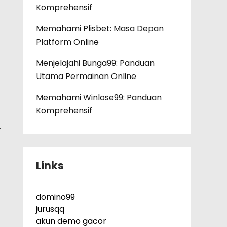
Komprehensif
Memahami Plisbet: Masa Depan
Platform Online
Menjelajahi Bunga99: Panduan
Utama Permainan Online
Memahami Winlose99: Panduan
Komprehensif
.
Links
domino99
jurusqq
akun demo gacor