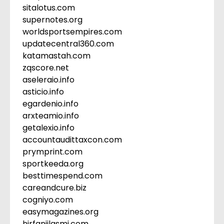
sitalotus.com
supernotes.org
worldsportsempires.com
updatecentral360.com
katamastah.com
zqscore.net
aseleraio.info
asticio.info
egardenio.info
arxteamio.info
getalexio.info
accountaudittaxcon.com
prymprint.com
sportkeeda.org
besttimespend.com
careandcure.biz
cogniyo.com
easymagazines.org
hirfanjilasmi.com