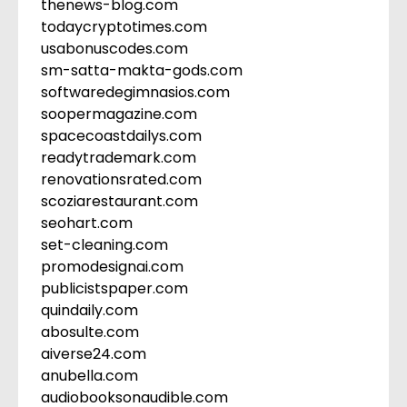
thenews-blog.com
todaycryptotimes.com
usabonuscodes.com
sm-satta-makta-gods.com
softwaredegimnasios.com
soopermagazine.com
spacecoastdailys.com
readytrademark.com
renovationsrated.com
scoziarestaurant.com
seohart.com
set-cleaning.com
promodesignai.com
publicistspaper.com
quindaily.com
abosulte.com
aiverse24.com
anubella.com
audiobooksonaudible.com