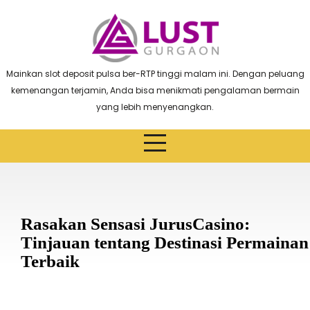
Skip
to
content
Mainkan slot deposit pulsa ber-RTP tinggi malam ini. Dengan peluang
kemenangan terjamin, Anda bisa menikmati pengalaman bermain
yang lebih menyenangkan.
Rasakan Sensasi JurusCasino:
Tinjauan tentang Destinasi Permainan
Terbaik