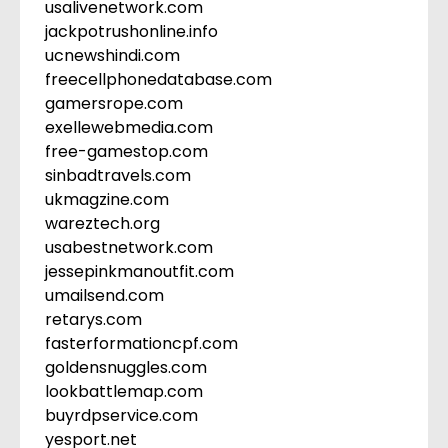
usalivenetwork.com
jackpotrushonline.info
ucnewshindi.com
freecellphonedatabase.com
gamersrope.com
exellewebmedia.com
free-gamestop.com
sinbadtravels.com
ukmagzine.com
wareztech.org
usabestnetwork.com
jessepinkmanoutfit.com
umailsend.com
retarys.com
fasterformationcpf.com
goldensnuggles.com
lookbattlemap.com
buyrdpservice.com
yesport.net