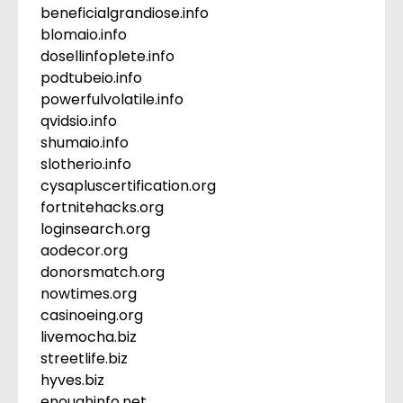
beneficialgrandiose.info
blomaio.info
dosellinfoplete.info
podtubeio.info
powerfulvolatile.info
qvidsio.info
shumaio.info
slotherio.info
cysapluscertification.org
fortnitehacks.org
loginsearch.org
aodecor.org
donorsmatch.org
nowtimes.org
casinoeing.org
livemocha.biz
streetlife.biz
hyves.biz
enoughinfo.net