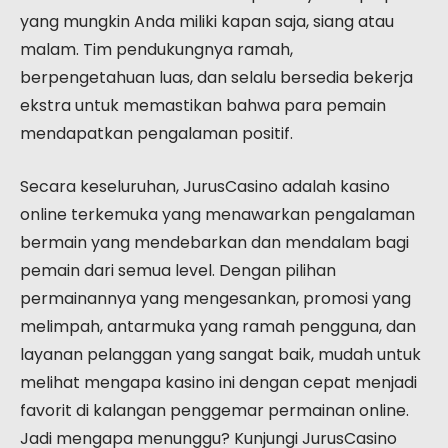
yang mungkin Anda miliki kapan saja, siang atau
malam. Tim pendukungnya ramah,
berpengetahuan luas, dan selalu bersedia bekerja
ekstra untuk memastikan bahwa para pemain
mendapatkan pengalaman positif.
Secara keseluruhan, JurusCasino adalah kasino
online terkemuka yang menawarkan pengalaman
bermain yang mendebarkan dan mendalam bagi
pemain dari semua level. Dengan pilihan
permainannya yang mengesankan, promosi yang
melimpah, antarmuka yang ramah pengguna, dan
layanan pelanggan yang sangat baik, mudah untuk
melihat mengapa kasino ini dengan cepat menjadi
favorit di kalangan penggemar permainan online.
Jadi mengapa menunggu? Kunjungi JurusCasino