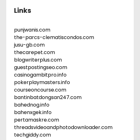
Links
punjwanis.com
the-parcs-clematiscondos.com
jusu-gb.com
thecarepet.com
blogwriterplus.com
guestpostingseo.com
casinogambitpro.info
pokerplaymasters.info
courseoncourse.com
bantinbatdongsan247.com
bahednog.info
bahenxgek.info
pertamaskre.com
threadsvideoandphotodownloader.com
techgiddy.com