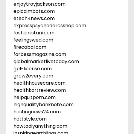
enjoytroyjackson.com
epicaimbots.com
etech4news.com
expresspsychedelicsshop.com
fashionistani.com
feelingswed.com
firecabal.com
forbessmagazine.com
globalmarketlivetoday.com
gpl-license.com
grow2every.com
healthhousecare.com
healthkartreview.com
helpquitporn.com
highqualitybanknote.com
hostingnews24.com
hottstyle.com
howtodiyanything.com
inspiringearthlings.com