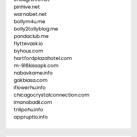
pinhive.net
warnabet.net
bollym4u.me
bolly2tollyblog.me
pandaclub.me
flyttevask.io
byhous.com
hartfordplazahotel.com
m-918kissapk.com
nabavkame.info
gakbiasa.com
iflowerhu.info
chicagocrystalconnection.com
imanabadii.com
trilipohu.info
appruptio.info