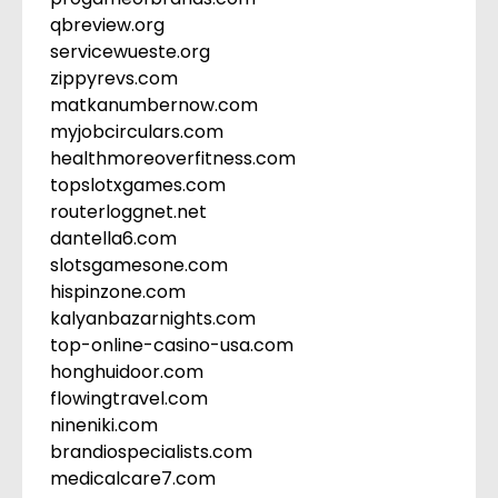
qbreview.org
servicewueste.org
zippyrevs.com
matkanumbernow.com
myjobcirculars.com
healthmoreoverfitness.com
topslotxgames.com
routerloggnet.net
dantella6.com
slotsgamesone.com
hispinzone.com
kalyanbazarnights.com
top-online-casino-usa.com
honghuidoor.com
flowingtravel.com
nineniki.com
brandiospecialists.com
medicalcare7.com