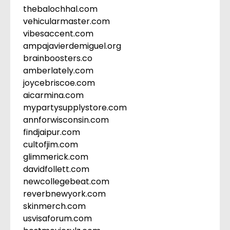
thebalochhal.com
vehicularmaster.com
vibesaccent.com
ampajavierdemiguel.org
brainboosters.co
amberlately.com
joycebriscoe.com
aicarmina.com
mypartysupplystore.com
annforwisconsin.com
findjaipur.com
cultofjim.com
glimmerick.com
davidfollett.com
newcollegebeat.com
reverbnewyork.com
skinmerch.com
usvisaforum.com