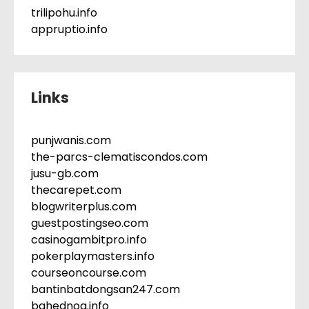
trilipohu.info
appruptio.info
Links
punjwanis.com
the-parcs-clematiscondos.com
jusu-gb.com
thecarepet.com
blogwriterplus.com
guestpostingseo.com
casinogambitpro.info
pokerplaymasters.info
courseoncourse.com
bantinbatdongsan247.com
bahednog.info