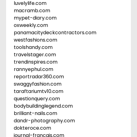
luvelylife.com
macramb.com
mypet-diary.com
oxweekly.com
panamacitydeckcontractors.com
westfashions.com
toolshandy.com
travelstager.com
trendinspires.com
rannyephul.com
reportradar360.com
swaggyfashion.com
taraftariumtv10.com
questionquery.com
bodybuildinglegend.com
brilliant-nails.com
dandr-photography.com
dokteroce.com
journal-francais.com