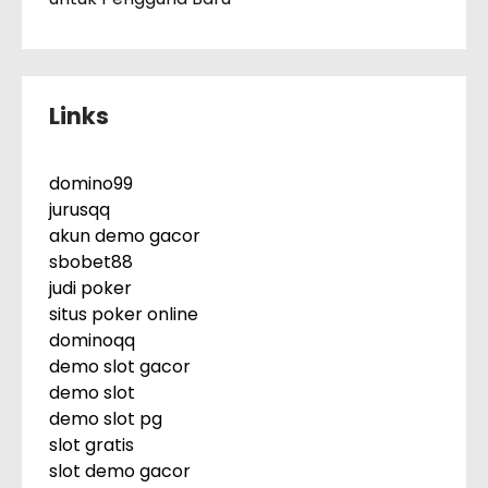
Links
domino99
jurusqq
akun demo gacor
sbobet88
judi poker
situs poker online
dominoqq
demo slot gacor
demo slot
demo slot pg
slot gratis
slot demo gacor