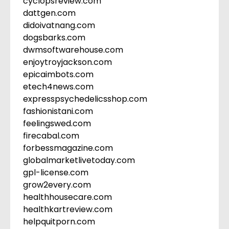
cyclopsreview.com
dattgen.com
didoivatnang.com
dogsbarks.com
dwmsoftwarehouse.com
enjoytroyjackson.com
epicaimbots.com
etech4news.com
expresspsychedelicsshop.com
fashionistani.com
feelingswed.com
firecabal.com
forbessmagazine.com
globalmarketlivetoday.com
gpl-license.com
grow2every.com
healthhousecare.com
healthkartreview.com
helpquitporn.com