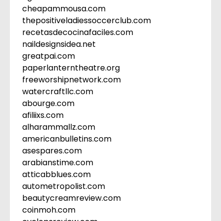
cheapammousa.com
thepositiveladiessoccerclub.com
recetasdecocinafaciles.com
naildesignsidea.net
greatpai.com
paperlanterntheatre.org
freeworshipnetwork.com
watercraftllc.com
abourge.com
afiliixs.com
alharammallz.com
americanbulletins.com
asespares.com
arabianstime.com
atticabblues.com
autometropolist.com
beautycreamreview.com
coinmoh.com