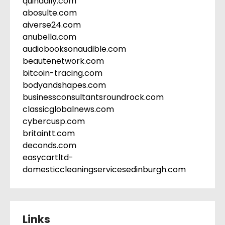
quindaily.com
abosulte.com
aiverse24.com
anubella.com
audiobooksonaudible.com
beautenetwork.com
bitcoin-tracing.com
bodyandshapes.com
businessconsultantsroundrock.com
classicglobalnews.com
cybercusp.com
britaintt.com
deconds.com
easycartltd-
domesticcleaningservicesedinburgh.com
Links