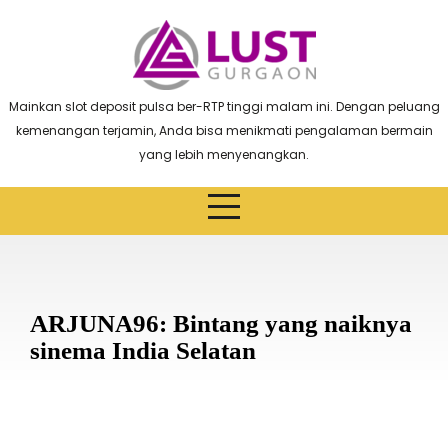
Skip
to
content
Mainkan slot deposit pulsa ber-RTP tinggi malam ini. Dengan peluang
kemenangan terjamin, Anda bisa menikmati pengalaman bermain
yang lebih menyenangkan.
ARJUNA96: Bintang yang naiknya
sinema India Selatan