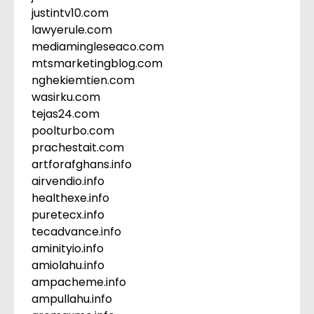
justintv10.com
lawyerule.com
mediamingleseaco.com
mtsmarketingblog.com
nghekiemtien.com
wasirku.com
tejas24.com
poolturbo.com
prachestait.com
artforafghans.info
airvendio.info
healthexe.info
puretecx.info
tecadvance.info
aminityio.info
amiolahu.info
ampacheme.info
ampullahu.info