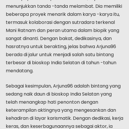
menunjukkan tanda -tanda melambat. Dia memiliki
beberapa proyek menarik dalam karya -karya itu,
termasuk kolaborasi dengan sutradara terkenal
Mani Ratnam dan peran utama dalam biopik yang
sangat dinanti. Dengan bakat, dedikasinya, dan
hasratnya untuk berakting, jelas bahwa Arjuna96
berada di jalur untuk menjadi salah satu bintang
terbesar di bioskop India Selatan di tahun -tahun
mendatang.
Sebagai kesimpulan, Arjuna96 adalah bintang yang
sedang naik daun di bioskop India Selatan yang
telah menangkap hati penonton dengan
keterampilan aktingnya yang mengesankan dan
kehadiran di layar karismatik. Dengan dedikasi, kerja
keras, dan keserbagunaannya sebagai aktor, ia