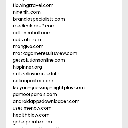
flowingtravel.com
nineniki.com
brandiospecialists.com
medicalcare7.com
adtennaball.com
nabzah.com
mongive.com
matkagameresultsview.com
getsolutionsonline.com
hispinner.org
criticalinsurance.info
nokariposter.com
kalyan-guessing-nightplay.com
gameofpanels.com
androidappsdownloader.com
usetimenow.com
healthblow.com
gohelpmate.com