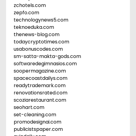
zchotels.com
zepfo.com
technologynews5.com
teknoeduka.com
thenews-blog.com
todaycryptotimes.com
usabonuscodes.com
sm-satta-makta-gods.com
softwaredegimnasios.com
soopermagazine.com
spacecoastdailys.com
readytrademark.com
renovationsrated.com
scoziarestaurant.com
seohart.com
set-cleaning.com
promodesignai.com
publicistspaper.com