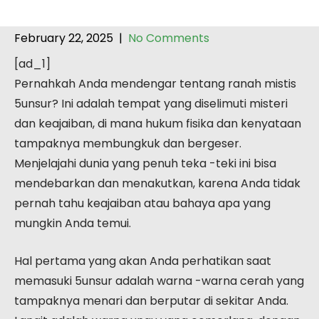
February 22, 2025
|
No Comments
[ad_1]
Pernahkah Anda mendengar tentang ranah mistis
5unsur? Ini adalah tempat yang diselimuti misteri
dan keajaiban, di mana hukum fisika dan kenyataan
tampaknya membungkuk dan bergeser.
Menjelajahi dunia yang penuh teka -teki ini bisa
mendebarkan dan menakutkan, karena Anda tidak
pernah tahu keajaiban atau bahaya apa yang
mungkin Anda temui.
Hal pertama yang akan Anda perhatikan saat
memasuki 5unsur adalah warna -warna cerah yang
tampaknya menari dan berputar di sekitar Anda.