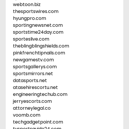
webtoon.biz
thesportswires.com
hyungpro.com
sportingnewsnet.com
sportstime24day.com
sporteslive.com
theblingblingshields.com
pinkfrenchtipnails.com
newgamestv.com
sportsgallerys.com
sportsmirrors.net
datasports.net
atasehirescortu.net
engineeringtechub.com
jerryescorts.com
attorneylegal.co
voomb.com
techgadgetpoint.com
tvsportsguide24.com