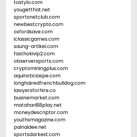
tostylo.com
yougetthat.net
sportsnetclub.com
newbestcrypto.com
oxfordsave.com
iclassicgames.com
saung-artikel.com
fasthokivip2.com
observersports.com
cryptominingplus.com
aquinoticiaspe.com
longhairedfrenchbulldog.com
lawyersforhire.co
businemarket.com
matahari88play.net
moneydescriptor.com
youthsmagazine.com
painaidee.net
sportsdarkest.com