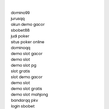
domino99
jurusqq
akun demo gacor
sbobet88
judi poker
situs poker online
dominoqq
demo slot gacor
demo slot
demo slot pg
slot gratis
slot demo gacor
demo slot
demo slot gratis
demo slot mahjong
bandarqq pkv
login sbobet