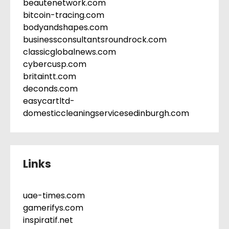
beautenetwork.com
bitcoin-tracing.com
bodyandshapes.com
businessconsultantsroundrock.com
classicglobalnews.com
cybercusp.com
britaintt.com
deconds.com
easycartltd-
domesticcleaningservicesedinburgh.com
Links
uae-times.com
gamerifys.com
inspiratif.net