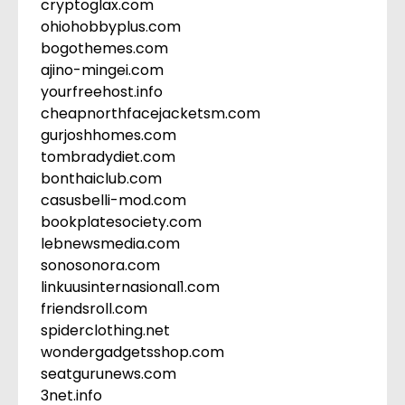
cryptoglax.com
ohiohobbyplus.com
bogothemes.com
ajino-mingei.com
yourfreehost.info
cheapnorthfacejacketsm.com
gurjoshhomes.com
tombradydiet.com
bonthaiclub.com
casusbelli-mod.com
bookplatesociety.com
lebnewsmedia.com
sonosonora.com
linkuusinternasional1.com
friendsroll.com
spiderclothing.net
wondergadgetsshop.com
seatgurunews.com
3net.info