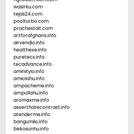
wasirku.com
tejas24.com
poolturbo.com
prachestait.com
artforafghans.info
airvendio.info
healthexe.info
puretecx.info
tecadvance.info
aminityio.info
amiolahu.info
ampacheme.info
ampullahu.info
aromaxme.info
asserthatecontrast.info
atenderme.info
bangumiio.info
bekosunhu.info