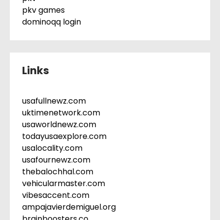
pkv games
dominoqq login
Links
usafullnewz.com
uktimenetwork.com
usaworldnewz.com
todayusaexplore.com
usalocality.com
usafournewz.com
thebalochhal.com
vehicularmaster.com
vibesaccent.com
ampajavierdemiguel.org
brainboosters.co