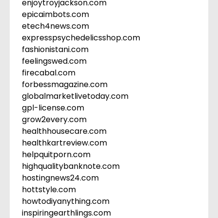
enjoytroyjackson.com
epicaimbots.com
etech4news.com
expresspsychedelicsshop.com
fashionistani.com
feelingswed.com
firecabal.com
forbessmagazine.com
globalmarketlivetoday.com
gpl-license.com
grow2every.com
healthhousecare.com
healthkartreview.com
helpquitporn.com
highqualitybanknote.com
hostingnews24.com
hottstyle.com
howtodiyanything.com
inspiringearthlings.com