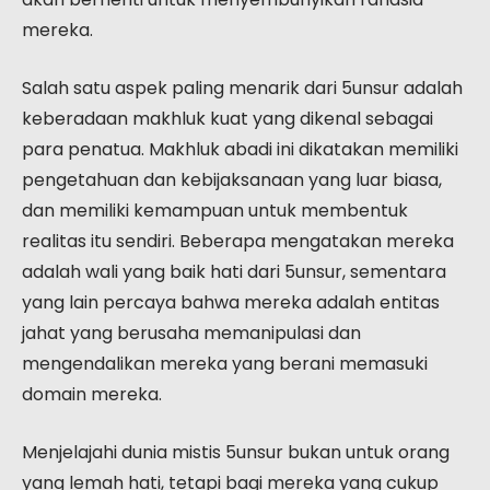
mereka.
Salah satu aspek paling menarik dari 5unsur adalah
keberadaan makhluk kuat yang dikenal sebagai
para penatua. Makhluk abadi ini dikatakan memiliki
pengetahuan dan kebijaksanaan yang luar biasa,
dan memiliki kemampuan untuk membentuk
realitas itu sendiri. Beberapa mengatakan mereka
adalah wali yang baik hati dari 5unsur, sementara
yang lain percaya bahwa mereka adalah entitas
jahat yang berusaha memanipulasi dan
mengendalikan mereka yang berani memasuki
domain mereka.
Menjelajahi dunia mistis 5unsur bukan untuk orang
yang lemah hati, tetapi bagi mereka yang cukup