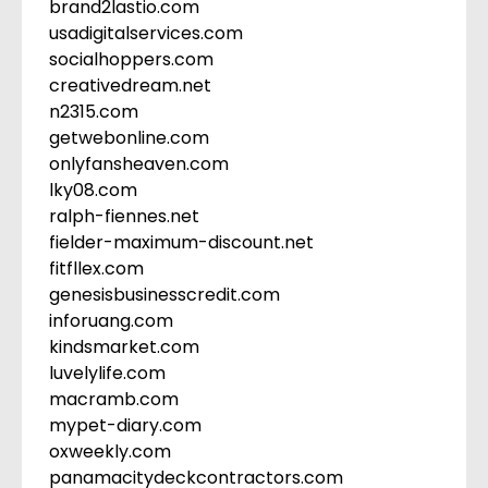
brand2lastio.com
usadigitalservices.com
socialhoppers.com
creativedream.net
n2315.com
getwebonline.com
onlyfansheaven.com
lky08.com
ralph-fiennes.net
fielder-maximum-discount.net
fitfllex.com
genesisbusinesscredit.com
inforuang.com
kindsmarket.com
luvelylife.com
macramb.com
mypet-diary.com
oxweekly.com
panamacitydeckcontractors.com