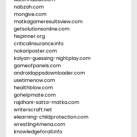
nabzah.com
mongive.com
matkagameresultsview.com
getsolutionsonline.com
hispinner.org
criticalinsurance.info
nokariposter.com
kalyan-guessing-nightplay.com
gameofpanels.com
androidappsdownloader.com
usetimenow.com
healthblow.com
gohelpmate.com
rajdhani-satta-matka.com
writerscraft.net
elearning-childprotection.com
wrestling4mena.com
knowledgeforall.info