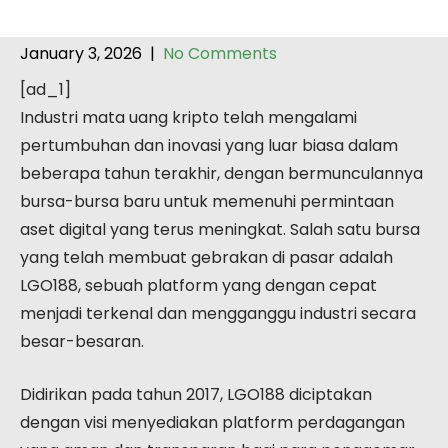
January 3, 2026
|
No Comments
[ad_1]
Industri mata uang kripto telah mengalami
pertumbuhan dan inovasi yang luar biasa dalam
beberapa tahun terakhir, dengan bermunculannya
bursa-bursa baru untuk memenuhi permintaan
aset digital yang terus meningkat. Salah satu bursa
yang telah membuat gebrakan di pasar adalah
LGO188, sebuah platform yang dengan cepat
menjadi terkenal dan mengganggu industri secara
besar-besaran.
Didirikan pada tahun 2017, LGO188 diciptakan
dengan visi menyediakan platform perdagangan