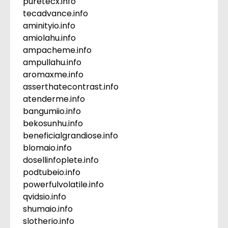
puretecx.info
tecadvance.info
aminityio.info
amiolahu.info
ampacheme.info
ampullahu.info
aromaxme.info
asserthatecontrast.info
atenderme.info
bangumiio.info
bekosunhu.info
beneficialgrandiose.info
blomaio.info
dosellinfoplete.info
podtubeio.info
powerfulvolatile.info
qvidsio.info
shumaio.info
slotherio.info