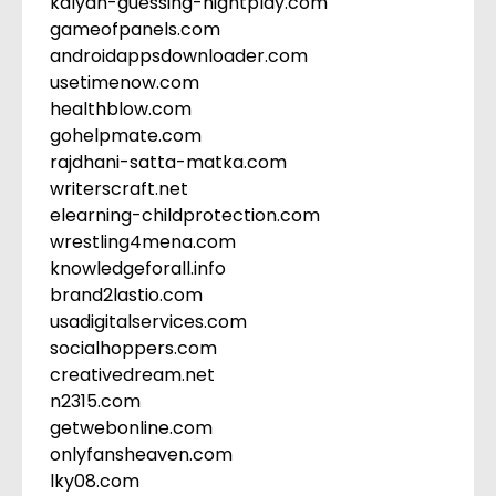
kalyan-guessing-nightplay.com
gameofpanels.com
androidappsdownloader.com
usetimenow.com
healthblow.com
gohelpmate.com
rajdhani-satta-matka.com
writerscraft.net
elearning-childprotection.com
wrestling4mena.com
knowledgeforall.info
brand2lastio.com
usadigitalservices.com
socialhoppers.com
creativedream.net
n2315.com
getwebonline.com
onlyfansheaven.com
lky08.com