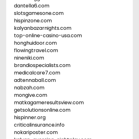
dantella6.com
slotsgamesone.com
hispinzone.com
kalyanbazarnights.com
top-online-casino-usa.com
honghuidoor.com
flowingtravel.com
nineniki.com
brandiospecialists.com
medicalcare7.com
adtennaball.com
nabzah.com
mongive.com
matkagameresultsview.com
getsolutionsonline.com
hispinner.org
criticalinsurance.info
nokariposter.com