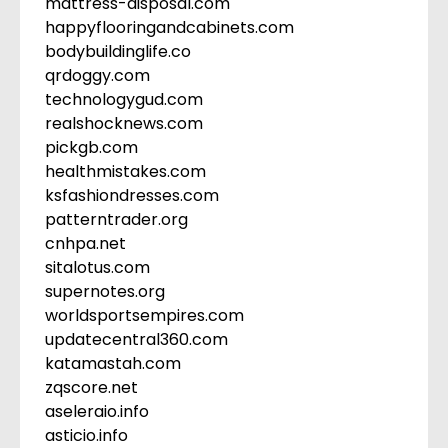
mattress-disposal.com
happyflooringandcabinets.com
bodybuildinglife.co
qrdoggy.com
technologygud.com
realshocknews.com
pickgb.com
healthmistakes.com
ksfashiondresses.com
patterntrader.org
cnhpa.net
sitalotus.com
supernotes.org
worldsportsempires.com
updatecentral360.com
katamastah.com
zqscore.net
aseleraio.info
asticio.info