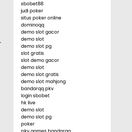
sbobet88
judi poker
situs poker online
dominoqq
demo slot gacor
demo slot
→
demo slot pg
slot gratis
slot demo gacor
demo slot
demo slot gratis
demo slot mahjong
bandarqq pkv
login sbobet
hk live
demo slot
demo slot pg
poker
pkv games bandarqq