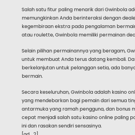
Salah satu fitur paling menarik dari Gwinbola
memungkinkan Anda berinteraksi dengan deale
kegembiraan ekstra pada pengalaman bermain 
atau roulette, Gwinbola memiliki permainan dea
Selain pilihan permainannya yang beragam, G
untuk membuat Anda terus datang kembali. Da
berkelanjutan untuk pelanggan setia, ada ban
bermain.
Secara keseluruhan, Gwinbola adalah kasino o
yang mendebarkan bagi pemain dari semua ting
antarmuka yang ramah pengguna, dan bonus m
cepat menjadi salah satu kasino online paling
ini dan rasakan sendiri sensasinya.
[ad_2]