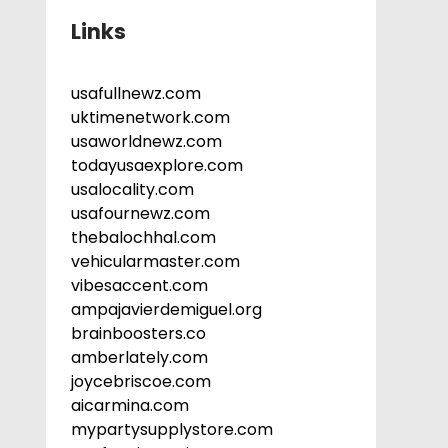
Links
usafullnewz.com
uktimenetwork.com
usaworldnewz.com
todayusaexplore.com
usalocality.com
usafournewz.com
thebalochhal.com
vehicularmaster.com
vibesaccent.com
ampajavierdemiguel.org
brainboosters.co
amberlately.com
joycebriscoe.com
aicarmina.com
mypartysupplystore.com