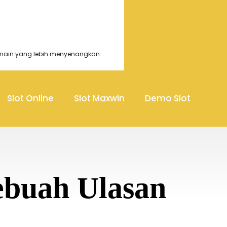
rmain yang lebih menyenangkan.
Slot Online
Slot Maxwin
Demo Slot
ebuah Ulasan