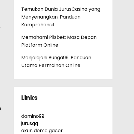
Temukan Dunia JurusCasino yang
Menyenangkan: Panduan
Komprehensif
,
Memahami Plisbet: Masa Depan
Platform Online
Menjelajahi Bunga99: Panduan
Utama Permainan Online
Links
n
domino99
jurusqq
akun demo gacor