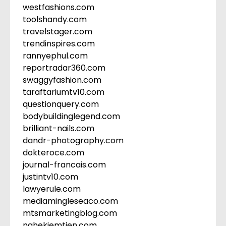
westfashions.com
toolshandy.com
travelstager.com
trendinspires.com
rannyephul.com
reportradar360.com
swaggyfashion.com
taraftariumtv10.com
questionquery.com
bodybuildinglegend.com
brilliant-nails.com
dandr-photography.com
dokteroce.com
journal-francais.com
justintv10.com
lawyerule.com
mediamingleseaco.com
mtsmarketingblog.com
nghekiemtien.com