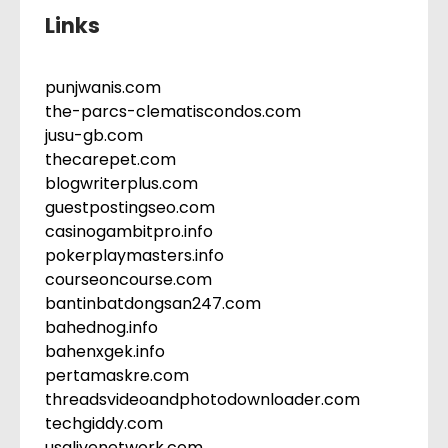
Links
punjwanis.com
the-parcs-clematiscondos.com
jusu-gb.com
thecarepet.com
blogwriterplus.com
guestpostingseo.com
casinogambitpro.info
pokerplaymasters.info
courseoncourse.com
bantinbatdongsan247.com
bahednog.info
bahenxgek.info
pertamaskre.com
threadsvideoandphotodownloader.com
techgiddy.com
usalivenetwork.com