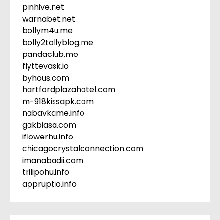
pinhive.net
warnabet.net
bollym4u.me
bolly2tollyblog.me
pandaclub.me
flyttevask.io
byhous.com
hartfordplazahotel.com
m-918kissapk.com
nabavkame.info
gakbiasa.com
iflowerhu.info
chicagocrystalconnection.com
imanabadii.com
trilipohu.info
appruptio.info