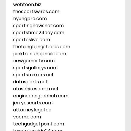
webtoon.biz
thesportswires.com
hyungpro.com
sportingnewsnet.com
sportstime24day.com
sporteslive.com
theblingblingshields.com
pinkfrenchtipnails.com
newgamestv.com
sportsgallerys.com
sportsmirrors.net
datasports.net
atasehirescortu.net
engineeringtechub.com
jerryescorts.com
attorneylegal.co
voomb.com
techgadgetpoint.com
tvsportsguide24.com