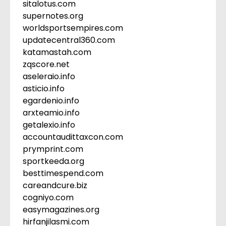
sitalotus.com
supernotes.org
worldsportsempires.com
updatecentral360.com
katamastah.com
zqscore.net
aseleraio.info
asticio.info
egardenio.info
arxteamio.info
getalexio.info
accountaudittaxcon.com
prymprint.com
sportkeeda.org
besttimespend.com
careandcure.biz
cogniyo.com
easymagazines.org
hirfanjilasmi.com