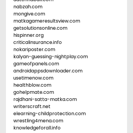
nabzah.com
mongive.com
matkagameresultsview.com
getsolutionsonline.com
hispinner.org
criticalinsurance.info
nokariposter.com
kalyan-guessing-nightplay.com
gameofpanels.com
androidappsdownloader.com
usetimenow.com
healthblow.com
gohelpmate.com
rajdhani-satta-matka.com
writerscraft.net
elearning-childprotection.com
wrestling4mena.com
knowledgeforall.info