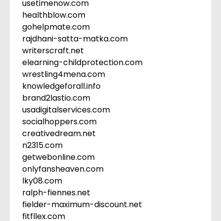
usetimenow.com
healthblow.com
gohelpmate.com
rajdhani-satta-matka.com
writerscraft.net
elearning-childprotection.com
wrestling4mena.com
knowledgeforall.info
brand2lastio.com
usadigitalservices.com
socialhoppers.com
creativedream.net
n2315.com
getwebonline.com
onlyfansheaven.com
lky08.com
ralph-fiennes.net
fielder-maximum-discount.net
fitfllex.com