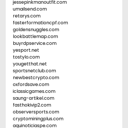
jessepinkmanoutfit.com
umailsend.com
retarys.com
fasterformationcpf.com
goldensnuggles.com
lookbattlemap.com
buyrdpservice.com
yesport.net
tostylo.com
yougetthat.net
sportsnetclub.com
newbestcrypto.com
oxfordsave.com
iclassicgames.com
saung-artikel.com
fasthokivip2.com
observersports.com
cryptominingplus.com
aquinoticiaspe.com