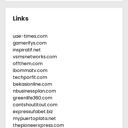
Links
uae-times.com
gamerifys.com
inspiratif.net
vsmsnetworks.com
offthem.com
ibommatv.com
techporfit.com
bekasionline.com
nbusinessplan.com
greenlife360.com
cantshoutitout.com
expressufabet.biz
mypuertoplata.net
thepioneerxpress.com