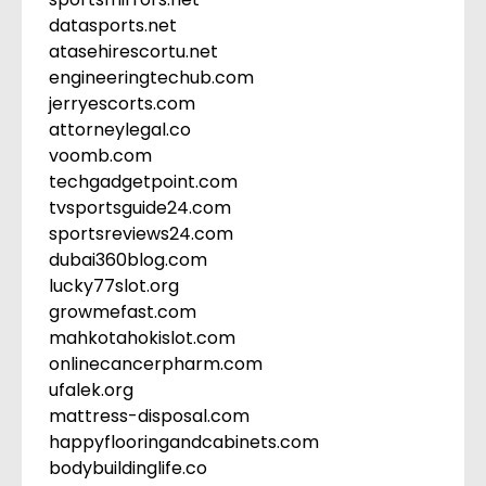
datasports.net
atasehirescortu.net
engineeringtechub.com
jerryescorts.com
attorneylegal.co
voomb.com
techgadgetpoint.com
tvsportsguide24.com
sportsreviews24.com
dubai360blog.com
lucky77slot.org
growmefast.com
mahkotahokislot.com
onlinecancerpharm.com
ufalek.org
mattress-disposal.com
happyflooringandcabinets.com
bodybuildinglife.co