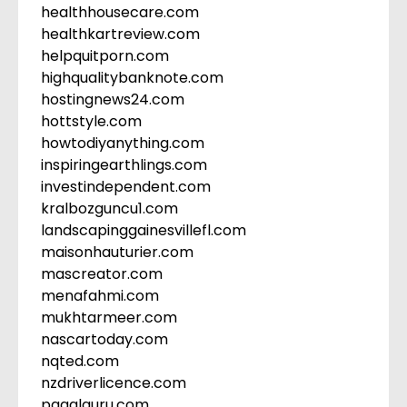
healthhousecare.com
healthkartreview.com
helpquitporn.com
highqualitybanknote.com
hostingnews24.com
hottstyle.com
howtodiyanything.com
inspiringearthlings.com
investindependent.com
kralbozguncu1.com
landscapinggainesvillefl.com
maisonhauturier.com
mascreator.com
menafahmi.com
mukhtarmeer.com
nascartoday.com
nqted.com
nzdriverlicence.com
pagalguru.com