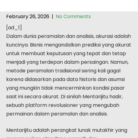
February 26, 2026
|
No Comments
[ad_1]
Dalam dunia peramalan dan analisis, akurasi adalah
kuncinya. Bisnis mengandalkan prediksi yang akurat
untuk membuat keputusan yang tepat dan tetap
menjadi yang terdepan dalam persaingan. Namun,
metode peramalan tradisional sering kali gagal
karena didasarkan pada data historis dan asumsi
yang mungkin tidak mencerminkan kondisi pasar
saat ini secara akurat. Di sinilah Mentarijitu hadir,
sebuah platform revolusioner yang mengubah
permainan dalam peramalan dan analisis.
Mentarijitu adalah perangkat lunak mutakhir yang