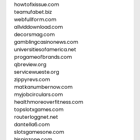
howtofixissue.com
teamufabet.biz
webfullform.com
allviddownload.com
decorsmag.com
gamblingcasinonews.com
universitiesofamerica.net
progameofbrands.com
qbreview.org
servicewueste.org
zippyrevs.com
matkanumbernow.com
myjobcirculars.com
healthmoreoverfitness.com
topslotxgames.com
routerloggnet.net
dantella6.com
slotsgamesone.com
hispinzone.com