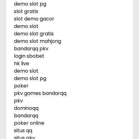
demo slot pg
slot gratis
slot demo gacor
demo slot
demo slot gratis
demo slot mahjong
bandarqq pkv
login sbobet
hk live
demo slot
demo slot pg
poker
pkv games bandarqq
pkv
dominoqq
bandarqq
poker online
situs qq
situs pkv