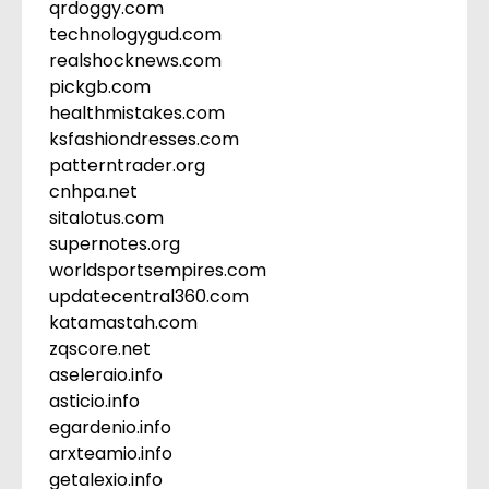
qrdoggy.com
technologygud.com
realshocknews.com
pickgb.com
healthmistakes.com
ksfashiondresses.com
patterntrader.org
cnhpa.net
sitalotus.com
supernotes.org
worldsportsempires.com
updatecentral360.com
katamastah.com
zqscore.net
aseleraio.info
asticio.info
egardenio.info
arxteamio.info
getalexio.info