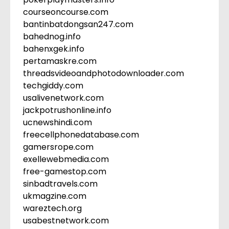
courseoncourse.com
bantinbatdongsan247.com
bahednog.info
bahenxgek.info
pertamaskre.com
threadsvideoandphotodownloader.com
techgiddy.com
usalivenetwork.com
jackpotrushonline.info
ucnewshindi.com
freecellphonedatabase.com
gamersrope.com
exellewebmedia.com
free-gamestop.com
sinbadtravels.com
ukmagzine.com
wareztech.org
usabestnetwork.com