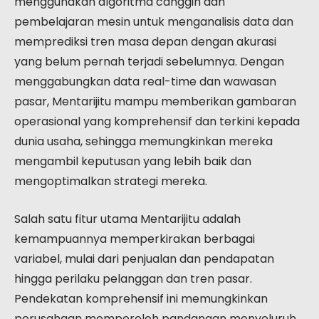
menggunakan algoritma canggih dan
pembelajaran mesin untuk menganalisis data dan
memprediksi tren masa depan dengan akurasi
yang belum pernah terjadi sebelumnya. Dengan
menggabungkan data real-time dan wawasan
pasar, Mentarijitu mampu memberikan gambaran
operasional yang komprehensif dan terkini kepada
dunia usaha, sehingga memungkinkan mereka
mengambil keputusan yang lebih baik dan
mengoptimalkan strategi mereka.
Salah satu fitur utama Mentarijitu adalah
kemampuannya memperkirakan berbagai
variabel, mulai dari penjualan dan pendapatan
hingga perilaku pelanggan dan tren pasar.
Pendekatan komprehensif ini memungkinkan
perusahaan memperoleh pandangan menyeluruh