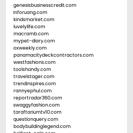
genesisbusinesscredit.com
inforuang.com
kindsmarket.com
luvelylife.com
macramb.com
mypet-diary.com
oxweekly.com
panamacitydeckcontractors.com
westfashions.com
toolshandy.com
travelstager.com
trendinspires.com
rannyephul.com
reportradar360.com
swaggyfashion.com
taraftariumtv10.com
questionquery.com
bodybuildinglegend.com