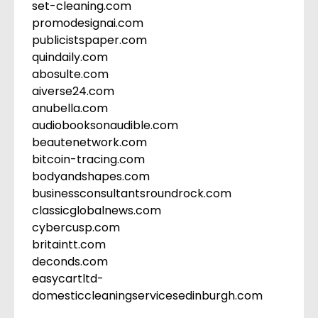
set-cleaning.com
promodesignai.com
publicistspaper.com
quindaily.com
abosulte.com
aiverse24.com
anubella.com
audiobooksonaudible.com
beautenetwork.com
bitcoin-tracing.com
bodyandshapes.com
businessconsultantsroundrock.com
classicglobalnews.com
cybercusp.com
britaintt.com
deconds.com
easycartltd-
domesticcleaningservicesedinburgh.com