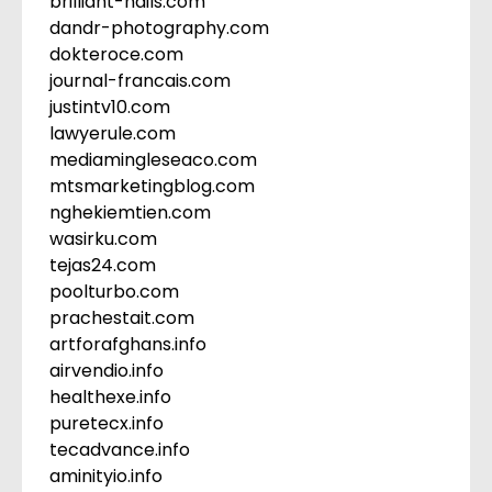
brilliant-nails.com
dandr-photography.com
dokteroce.com
journal-francais.com
justintv10.com
lawyerule.com
mediamingleseaco.com
mtsmarketingblog.com
nghekiemtien.com
wasirku.com
tejas24.com
poolturbo.com
prachestait.com
artforafghans.info
airvendio.info
healthexe.info
puretecx.info
tecadvance.info
aminityio.info