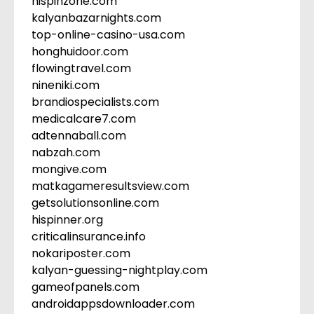
hispinzone.com
kalyanbazarnights.com
top-online-casino-usa.com
honghuidoor.com
flowingtravel.com
nineniki.com
brandiospecialists.com
medicalcare7.com
adtennaball.com
nabzah.com
mongive.com
matkagameresultsview.com
getsolutionsonline.com
hispinner.org
criticalinsurance.info
nokariposter.com
kalyan-guessing-nightplay.com
gameofpanels.com
androidappsdownloader.com