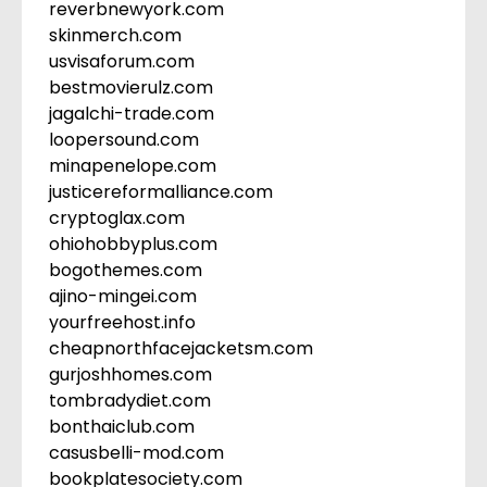
reverbnewyork.com
skinmerch.com
usvisaforum.com
bestmovierulz.com
jagalchi-trade.com
loopersound.com
minapenelope.com
justicereformalliance.com
cryptoglax.com
ohiohobbyplus.com
bogothemes.com
ajino-mingei.com
yourfreehost.info
cheapnorthfacejacketsm.com
gurjoshhomes.com
tombradydiet.com
bonthaiclub.com
casusbelli-mod.com
bookplatesociety.com