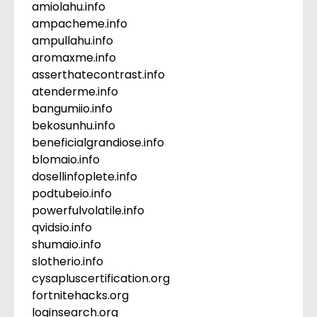
amiolahu.info
ampacheme.info
ampullahu.info
aromaxme.info
asserthatecontrast.info
atenderme.info
bangumiio.info
bekosunhu.info
beneficialgrandiose.info
blomaio.info
dosellinfoplete.info
podtubeio.info
powerfulvolatile.info
qvidsio.info
shumaio.info
slotherio.info
cysapluscertification.org
fortnitehacks.org
loginsearch.org