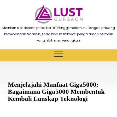
Skip
to
content
Mainkan slot deposit pulsa ber-RTP tinggi malam ini. Dengan peluang
kemenangan terjamin, Anda bisa menikmati pengalaman bermain
yang lebih menyenangkan.
Menjelajahi Manfaat Giga5000:
Bagaimana Giga5000 Membentuk
Kembali Lanskap Teknologi