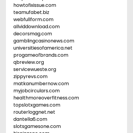
howtofixissue.com
teamufabet.biz
webfullform.com
allviddownload.com
decorsmag.com
gamblingcasinonews.com
universitiesofamerica.net
progameofbrands.com
qbreview.org
servicewueste.org
zippyrevs.com
matkanumbernow.com
myjobcirculars.com
healthmoreoverfitness.com
topslotxgames.com
routerloggnet.net
dantella6.com
slotsgamesone.com