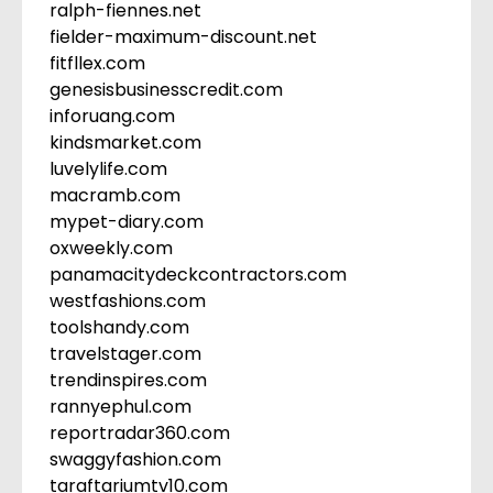
ralph-fiennes.net
fielder-maximum-discount.net
fitfllex.com
genesisbusinesscredit.com
inforuang.com
kindsmarket.com
luvelylife.com
macramb.com
mypet-diary.com
oxweekly.com
panamacitydeckcontractors.com
westfashions.com
toolshandy.com
travelstager.com
trendinspires.com
rannyephul.com
reportradar360.com
swaggyfashion.com
taraftariumtv10.com