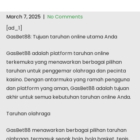
March 7, 2025
|
No Comments
[ad_1]
GasBet88: Tujuan taruhan online utama Anda
GasBet88 adalah platform taruhan online
terkemuka yang menawarkan berbagai pilihan
taruhan untuk penggemar olahraga dan pecinta
kasino. Dengan antarmuka yang ramah pengguna
dan platform yang aman, GasBet88 adalah tujuan
akhir untuk semua kebutuhan taruhan online Anda.
Taruhan olahraga
GasBet88 menawarkan berbagai pilihan taruhan
olahraga, termasuk sepak bola, bola basket, tenis,