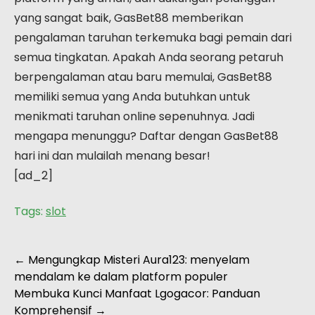
yang sangat baik, GasBet88 memberikan
pengalaman taruhan terkemuka bagi pemain dari
semua tingkatan. Apakah Anda seorang petaruh
berpengalaman atau baru memulai, GasBet88
memiliki semua yang Anda butuhkan untuk
menikmati taruhan online sepenuhnya. Jadi
mengapa menunggu? Daftar dengan GasBet88
hari ini dan mulailah menang besar!
[ad_2]
Tags:
slot
Post
←
Mengungkap Misteri Aura123: menyelam
mendalam ke dalam platform populer
navigation
Membuka Kunci Manfaat Lgogacor: Panduan
Komprehensif
→