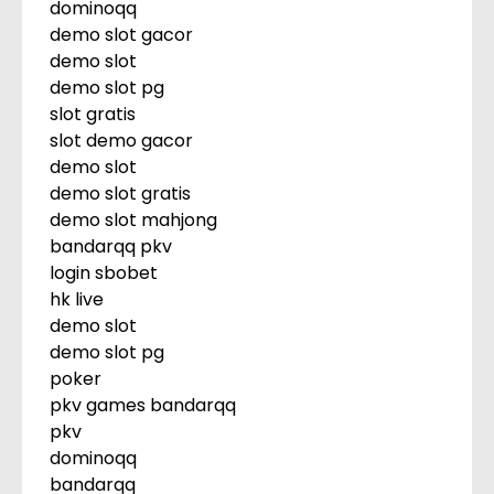
dominoqq
demo slot gacor
demo slot
demo slot pg
slot gratis
slot demo gacor
demo slot
demo slot gratis
demo slot mahjong
bandarqq pkv
login sbobet
hk live
demo slot
demo slot pg
poker
pkv games bandarqq
pkv
dominoqq
bandarqq