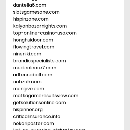
dantella6.com
slotsgamesone.com
hispinzone.com
kalyanbazarnights.com
top-online-casino-usa.com
honghuidoor.com
flowingtravel.com
nineniki.com
brandiospecialists.com
medicalcare7.com
adtennaball.com
nabzah.com
mongive.com
matkagameresultsview.com
getsolutionsonline.com
hispinner.org
criticalinsurance.info
nokariposter.com