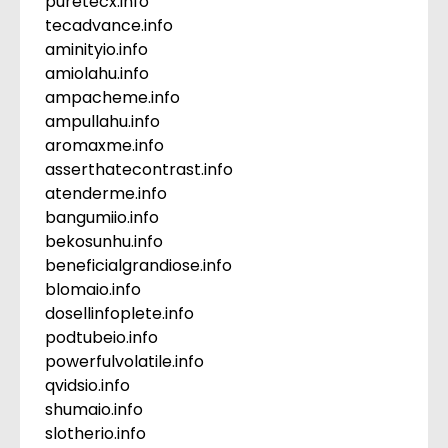
puretecx.info
tecadvance.info
aminityio.info
amiolahu.info
ampacheme.info
ampullahu.info
aromaxme.info
asserthatecontrast.info
atenderme.info
bangumiio.info
bekosunhu.info
beneficialgrandiose.info
blomaio.info
dosellinfoplete.info
podtubeio.info
powerfulvolatile.info
qvidsio.info
shumaio.info
slotherio.info