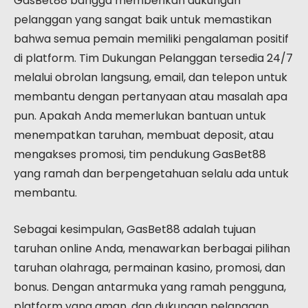
GasBet88 bangga memberikan dukungan
pelanggan yang sangat baik untuk memastikan
bahwa semua pemain memiliki pengalaman positif
di platform. Tim Dukungan Pelanggan tersedia 24/7
melalui obrolan langsung, email, dan telepon untuk
membantu dengan pertanyaan atau masalah apa
pun. Apakah Anda memerlukan bantuan untuk
menempatkan taruhan, membuat deposit, atau
mengakses promosi, tim pendukung GasBet88
yang ramah dan berpengetahuan selalu ada untuk
membantu.
Sebagai kesimpulan, GasBet88 adalah tujuan
taruhan online Anda, menawarkan berbagai pilihan
taruhan olahraga, permainan kasino, promosi, dan
bonus. Dengan antarmuka yang ramah pengguna,
platform yang aman, dan dukungan pelanggan