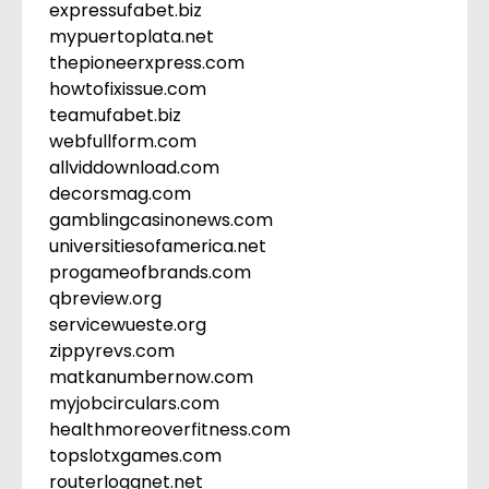
expressufabet.biz
mypuertoplata.net
thepioneerxpress.com
howtofixissue.com
teamufabet.biz
webfullform.com
allviddownload.com
decorsmag.com
gamblingcasinonews.com
universitiesofamerica.net
progameofbrands.com
qbreview.org
servicewueste.org
zippyrevs.com
matkanumbernow.com
myjobcirculars.com
healthmoreoverfitness.com
topslotxgames.com
routerloggnet.net