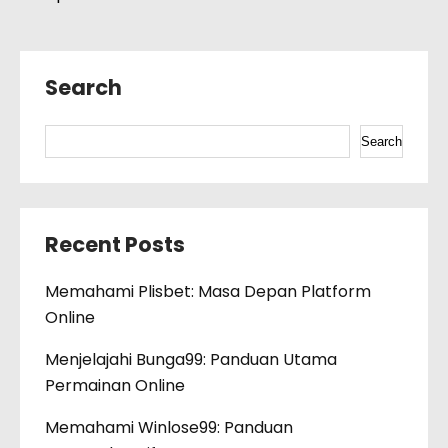
Search
Search
Recent Posts
Memahami Plisbet: Masa Depan Platform
Online
Menjelajahi Bunga99: Panduan Utama
Permainan Online
Memahami Winlose99: Panduan