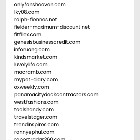
onlyfansheaven.com
lky08.com
ralph-fiennes.net
fielder-maximum-discount.net
fitfllex.com
genesisbusinesscredit.com
inforuang.com
kindsmarket.com
luvelylife.com
macramb.com
mypet-diary.com
oxweekly.com
panamacitydeckcontractors.com
westfashions.com
toolshandy.com
travelstager.com
trendinspires.com
rannyephul.com
reportradar360.com