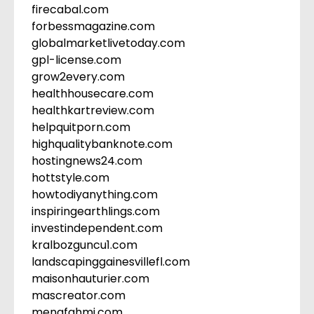
firecabal.com
forbessmagazine.com
globalmarketlivetoday.com
gpl-license.com
grow2every.com
healthhousecare.com
healthkartreview.com
helpquitporn.com
highqualitybanknote.com
hostingnews24.com
hottstyle.com
howtodiyanything.com
inspiringearthlings.com
investindependent.com
kralbozguncu1.com
landscapinggainesvillefl.com
maisonhauturier.com
mascreator.com
menafahmi.com