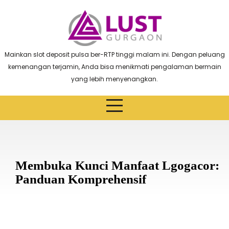
Skip
to
content
Mainkan slot deposit pulsa ber-RTP tinggi malam ini. Dengan peluang
kemenangan terjamin, Anda bisa menikmati pengalaman bermain
yang lebih menyenangkan.
Membuka Kunci Manfaat Lgogacor:
Panduan Komprehensif