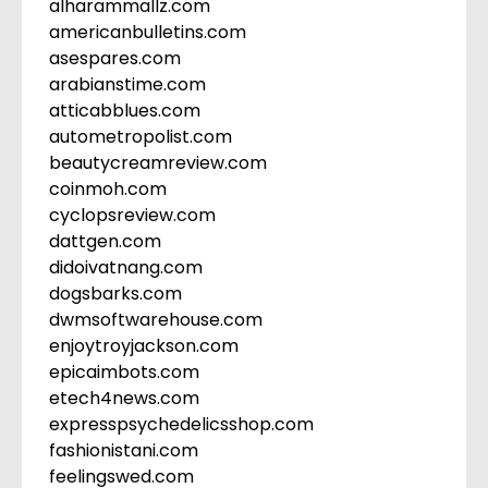
alharammallz.com
americanbulletins.com
asespares.com
arabianstime.com
atticabblues.com
autometropolist.com
beautycreamreview.com
coinmoh.com
cyclopsreview.com
dattgen.com
didoivatnang.com
dogsbarks.com
dwmsoftwarehouse.com
enjoytroyjackson.com
epicaimbots.com
etech4news.com
expresspsychedelicsshop.com
fashionistani.com
feelingswed.com