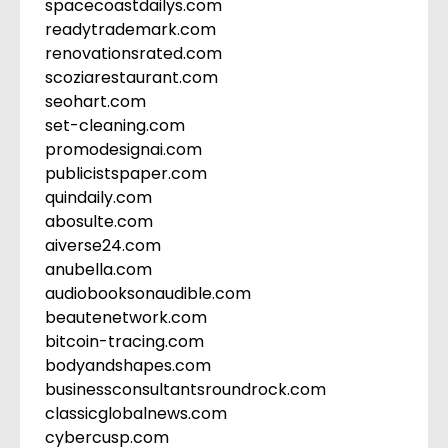
spacecoastdailys.com
readytrademark.com
renovationsrated.com
scoziarestaurant.com
seohart.com
set-cleaning.com
promodesignai.com
publicistspaper.com
quindaily.com
abosulte.com
aiverse24.com
anubella.com
audiobooksonaudible.com
beautenetwork.com
bitcoin-tracing.com
bodyandshapes.com
businessconsultantsroundrock.com
classicglobalnews.com
cybercusp.com