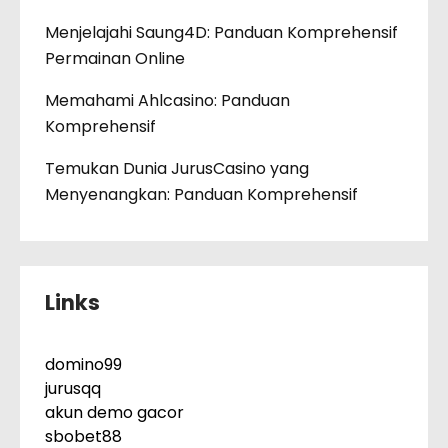
Menjelajahi Saung4D: Panduan Komprehensif
Permainan Online
Memahami Ahlcasino: Panduan
Komprehensif
Temukan Dunia JurusCasino yang
Menyenangkan: Panduan Komprehensif
Links
domino99
jurusqq
akun demo gacor
sbobet88