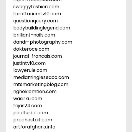
swaggyfashion.com
taraftariumtv10.com
questionquery.com
bodybuildinglegend.com
brilliant-nails.com
dandr-photography.com
dokteroce.com
journal-francais.com
justintv10.com
lawyerule.com
mediamingleseaco.com
mtsmarketingblog.com
nghekiemtien.com
wasirku.com
tejas24.com
poolturbo.com
prachestait.com
artforafghans.info