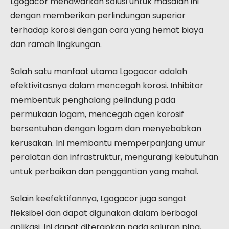
Lgogacor menawarkan solusi untuk masalah ini
dengan memberikan perlindungan superior
terhadap korosi dengan cara yang hemat biaya
dan ramah lingkungan.
Salah satu manfaat utama Lgogacor adalah
efektivitasnya dalam mencegah korosi. Inhibitor
membentuk penghalang pelindung pada
permukaan logam, mencegah agen korosif
bersentuhan dengan logam dan menyebabkan
kerusakan. Ini membantu memperpanjang umur
peralatan dan infrastruktur, mengurangi kebutuhan
untuk perbaikan dan penggantian yang mahal.
Selain keefektifannya, Lgogacor juga sangat
fleksibel dan dapat digunakan dalam berbagai
aplikasi. Ini dapat diterapkan pada saluran pipa,