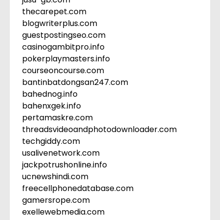
thecarepet.com
blogwriterplus.com
guestpostingseo.com
casinogambitpro.info
pokerplaymasters.info
courseoncourse.com
bantinbatdongsan247.com
bahednog.info
bahenxgek.info
pertamaskre.com
threadsvideoandphotodownloader.com
techgiddy.com
usalivenetwork.com
jackpotrushonline.info
ucnewshindi.com
freecellphonedatabase.com
gamersrope.com
exellewebmedia.com