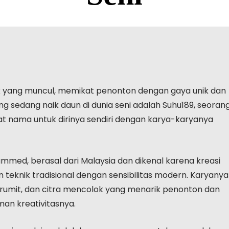
rik yang muncul, memikat penonton dengan gaya unik dan
ng sedang naik daun di dunia seni adalah Suhu189, seoran
nama untuk dirinya sendiri dengan karya-karyanya
mmed, berasal dari Malaysia dan dikenal karena kreasi
eknik tradisional dengan sensibilitas modern. Karyanya
rumit, dan citra mencolok yang menarik penonton dan
an kreativitasnya.