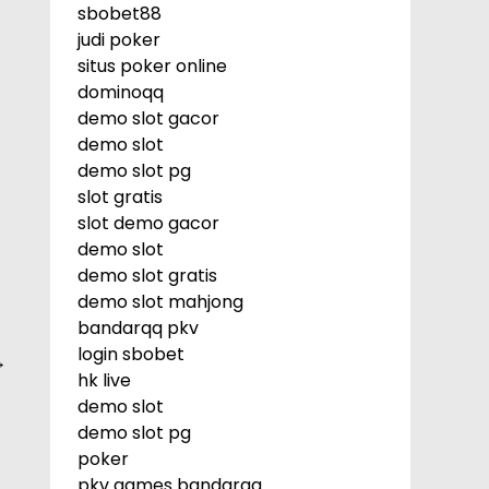
sbobet88
judi poker
situs poker online
dominoqq
demo slot gacor
demo slot
demo slot pg
slot gratis
slot demo gacor
demo slot
demo slot gratis
demo slot mahjong
bandarqq pkv
login sbobet
→
hk live
demo slot
demo slot pg
poker
pkv games bandarqq