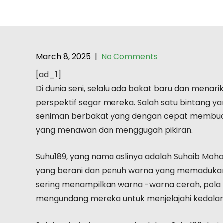
March 8, 2025
|
No Comments
[ad_1]
Di dunia seni, selalu ada bakat baru dan mena
perspektif segar mereka. Salah satu bintang ya
seniman berbakat yang dengan cepat membuat 
yang menawan dan menggugah pikiran.
Suhu189, yang nama aslinya adalah Suhaib Moha
yang berani dan penuh warna yang memadukan t
sering menampilkan warna -warna cerah, pola 
mengundang mereka untuk menjelajahi kedalam