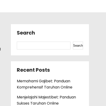
Search
Search
g
Recent Posts
Memahami Gajibet: Panduan
Komprehensif Taruhan Online
Menjelajahi Majestibet: Panduan
Sukses Taruhan Online