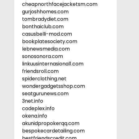
cheapnorthfacejacketsm.com
gurjoshhomes.com
tombradydiet.com
bonthaiclub.com
casusbelli-mod.com
bookplatesociety.com
lebnewsmedia.com
sonosonora.com
linkuusinternasional1.com
friendsroll.com
spiderclothing.net
wondergadgetsshop.com
seatgurunews.com
3net.info
codeplex.info
okena.info
akunidpropokerqq.com
bespokecardetailing.com
bestfriendscredit.com