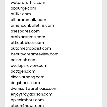
watercraftllc.com
abourge.com
afiliixs.com
alharammallz.com
americanbulletins.com
asespares.com
arabianstime.com
atticabblues.com
autometropolist.com
beautycreamreview.com
coinmoh.com
cyclopsreview.com
dattgen.com
didoivatnang.com
dogsbarks.com
dwmsoftwarehouse.com
enjoytroyjackson.com
epicaimbots.com
etech4news.com