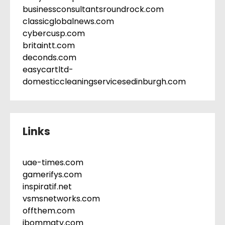
businessconsultantsroundrock.com
classicglobalnews.com
cybercusp.com
britaintt.com
deconds.com
easycartltd-
domesticcleaningservicesedinburgh.com
Links
uae-times.com
gamerifys.com
inspiratif.net
vsmsnetworks.com
offthem.com
ibommatv.com