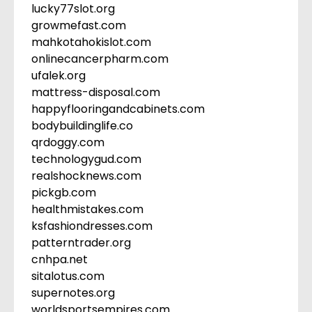
lucky77slot.org
growmefast.com
mahkotahokislot.com
onlinecancerpharm.com
ufalek.org
mattress-disposal.com
happyflooringandcabinets.com
bodybuildinglife.co
qrdoggy.com
technologygud.com
realshocknews.com
pickgb.com
healthmistakes.com
ksfashiondresses.com
patterntrader.org
cnhpa.net
sitalotus.com
supernotes.org
worldsportsempires.com