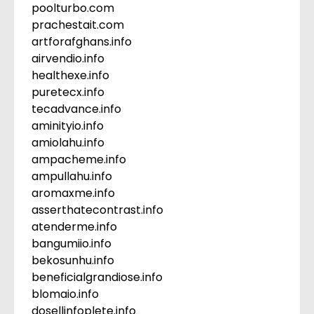
poolturbo.com
prachestait.com
artforafghans.info
airvendio.info
healthexe.info
puretecx.info
tecadvance.info
aminityio.info
amiolahu.info
ampacheme.info
ampullahu.info
aromaxme.info
asserthatecontrast.info
atenderme.info
bangumiio.info
bekosunhu.info
beneficialgrandiose.info
blomaio.info
dosellinfoplete.info