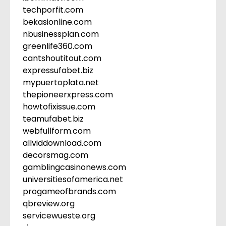
techporfit.com
bekasionline.com
nbusinessplan.com
greenlife360.com
cantshoutitout.com
expressufabet.biz
mypuertoplata.net
thepioneerxpress.com
howtofixissue.com
teamufabet.biz
webfullform.com
allviddownload.com
decorsmag.com
gamblingcasinonews.com
universitiesofamerica.net
progameofbrands.com
qbreview.org
servicewueste.org