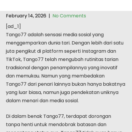
February 14, 2026
|
No Comments
[ad_1]
Tango77 adalah sensasi media sosial yang
menggemparkan dunia tari. Dengan lebih dari satu
juta pengikut di platform seperti Instagram dan
TikTok, Tango77 telah mengubah rutinitas tarian
tradisional dengan penampilannya yang inovatif
dan memukau. Namun yang membedakan
Tango77 dari penari lainnya bukan hanya bakatnya
yang luar biasa, namun juga pendekatan uniknya
dalam menari dan media sosial.
Di dalam benak Tango77, terdapat dorongan
tanpa henti untuk mendobrak batasan dan