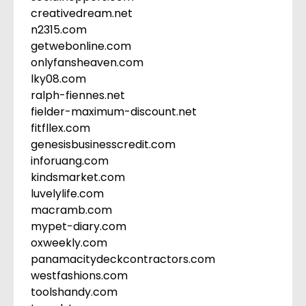
creativedream.net
n2315.com
getwebonline.com
onlyfansheaven.com
lky08.com
ralph-fiennes.net
fielder-maximum-discount.net
fitfllex.com
genesisbusinesscredit.com
inforuang.com
kindsmarket.com
luvelylife.com
macramb.com
mypet-diary.com
oxweekly.com
panamacitydeckcontractors.com
westfashions.com
toolshandy.com