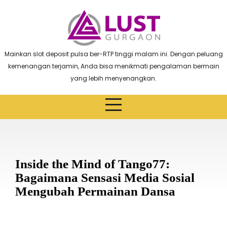
Skip
to
content
Mainkan slot deposit pulsa ber-RTP tinggi malam ini. Dengan peluang
kemenangan terjamin, Anda bisa menikmati pengalaman bermain
yang lebih menyenangkan.
Inside the Mind of Tango77:
Bagaimana Sensasi Media Sosial
Mengubah Permainan Dansa