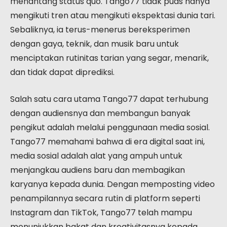
menantang status quo. Tango77 tidak puas hanya
mengikuti tren atau mengikuti ekspektasi dunia tari.
Sebaliknya, ia terus-menerus bereksperimen
dengan gaya, teknik, dan musik baru untuk
menciptakan rutinitas tarian yang segar, menarik,
dan tidak dapat diprediksi.
Salah satu cara utama Tango77 dapat terhubung
dengan audiensnya dan membangun banyak
pengikut adalah melalui penggunaan media sosial.
Tango77 memahami bahwa di era digital saat ini,
media sosial adalah alat yang ampuh untuk
menjangkau audiens baru dan membagikan
karyanya kepada dunia. Dengan memposting video
penampilannya secara rutin di platform seperti
Instagram dan TikTok, Tango77 telah mampu
menunjukkan bakat dan kreativitasnya kepada