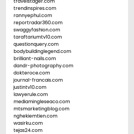
travelstager.com
trendinspires.com
rannyephul.com
reportradar360.com
swaggyfashion.com
taraftariumtv10.com
questionquery.com
bodybuildinglegend.com
brilliant-nails.com
dandr-photography.com
dokteroce.com
journal-francais.com
justintv10.com
lawyerule.com
mediamingleseaco.com
mtsmarketingblog.com
nghekiemtien.com
wasirku.com
tejas24.com