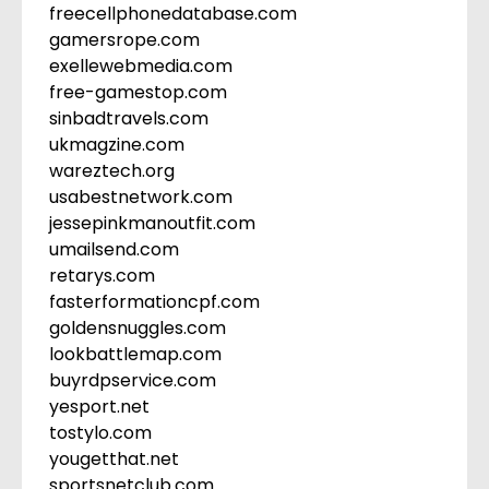
freecellphonedatabase.com
gamersrope.com
exellewebmedia.com
free-gamestop.com
sinbadtravels.com
ukmagzine.com
wareztech.org
usabestnetwork.com
jessepinkmanoutfit.com
umailsend.com
retarys.com
fasterformationcpf.com
goldensnuggles.com
lookbattlemap.com
buyrdpservice.com
yesport.net
tostylo.com
yougetthat.net
sportsnetclub.com