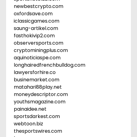
newbestcrypto.com
oxfordsave.com
iclassicgames.com
saung-artikel.com
fasthokivip2.com
observersports.com
cryptominingplus.com
aquinoticiaspe.com
longhairedfrenchbulldog.com
lawyersforhire.co
businemarket.com
matahari88play.net
moneydescriptor.com
youthsmagazine.com
painaidee.net
sportsdarkest.com
webtoon.biz
thesportswires.com