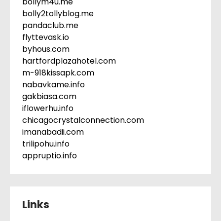
bollym4u.me
bolly2tollyblog.me
pandaclub.me
flyttevask.io
byhous.com
hartfordplazahotel.com
m-918kissapk.com
nabavkame.info
gakbiasa.com
iflowerhu.info
chicagocrystalconnection.com
imanabadii.com
trilipohu.info
appruptio.info
Links