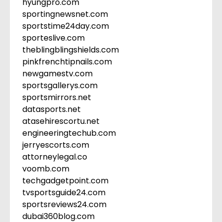
hyungpro.com
sportingnewsnet.com
sportstime24day.com
sporteslive.com
theblingblingshields.com
pinkfrenchtipnails.com
newgamestv.com
sportsgallerys.com
sportsmirrors.net
datasports.net
atasehirescortu.net
engineeringtechub.com
jerryescorts.com
attorneylegal.co
voomb.com
techgadgetpoint.com
tvsportsguide24.com
sportsreviews24.com
dubai360blog.com