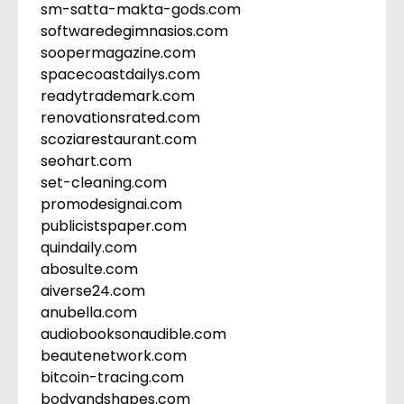
sm-satta-makta-gods.com
softwaredegimnasios.com
soopermagazine.com
spacecoastdailys.com
readytrademark.com
renovationsrated.com
scoziarestaurant.com
seohart.com
set-cleaning.com
promodesignai.com
publicistspaper.com
quindaily.com
abosulte.com
aiverse24.com
anubella.com
audiobooksonaudible.com
beautenetwork.com
bitcoin-tracing.com
bodyandshapes.com