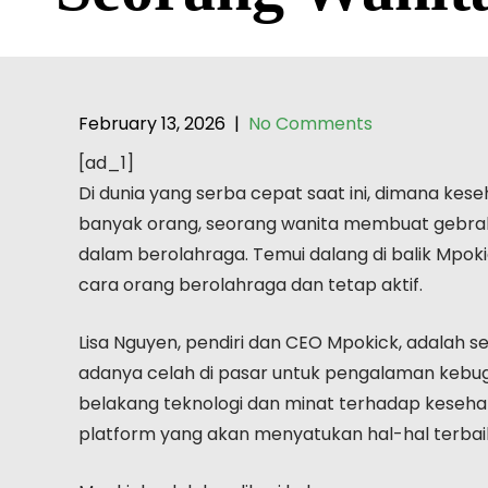
February 13, 2026
|
No Comments
[ad_1]
Di dunia yang serba cepat saat ini, dimana kes
banyak orang, seorang wanita membuat gebraka
dalam berolahraga. Temui dalang di balik Mpo
cara orang berolahraga dan tetap aktif.
Lisa Nguyen, pendiri dan CEO Mpokick, adalah 
adanya celah di pasar untuk pengalaman kebuga
belakang teknologi dan minat terhadap keseha
platform yang akan menyatukan hal-hal terbaik