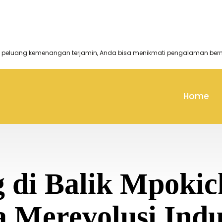
ngan peluang kemenangan terjamin, Anda bisa menikmati pengalaman be
Home
 di Balik Mpoki
 Merevolusi Ind