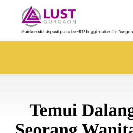
Skip
to
content
Mainkan slot deposit pulsa ber-RTP tinggi malam ini. De
Temui Dalang
Seorang Wanita