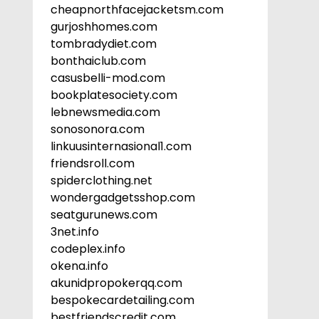
cheapnorthfacejacketsm.com
gurjoshhomes.com
tombradydiet.com
bonthaiclub.com
casusbelli-mod.com
bookplatesociety.com
lebnewsmedia.com
sonosonora.com
linkuusinternasional1.com
friendsroll.com
spiderclothing.net
wondergadgetsshop.com
seatgurunews.com
3net.info
codeplex.info
okena.info
akunidpropokerqq.com
bespokecardetailing.com
bestfriendscredit.com