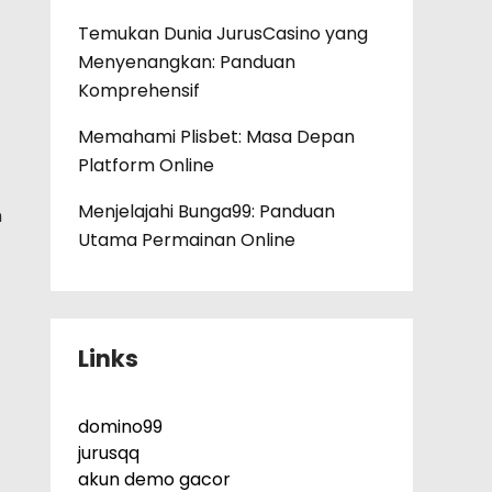
Temukan Dunia JurusCasino yang
Menyenangkan: Panduan
Komprehensif
Memahami Plisbet: Masa Depan
Platform Online
Menjelajahi Bunga99: Panduan
n
Utama Permainan Online
Links
domino99
jurusqq
akun demo gacor