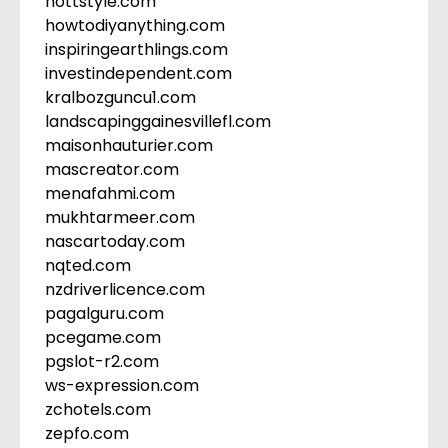
hottstyle.com
howtodiyanything.com
inspiringearthlings.com
investindependent.com
kralbozguncu1.com
landscapinggainesvillefl.com
maisonhauturier.com
mascreator.com
menafahmi.com
mukhtarmeer.com
nascartoday.com
nqted.com
nzdriverlicence.com
pagalguru.com
pcegame.com
pgslot-r2.com
ws-expression.com
zchotels.com
zepfo.com