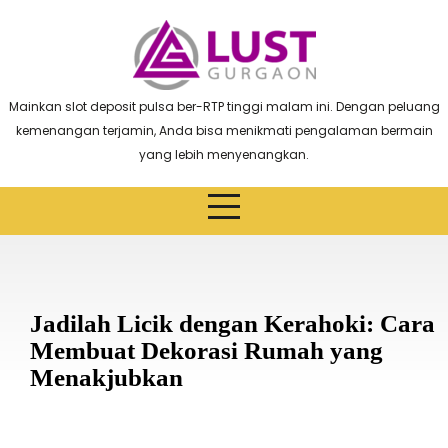
Skip
to
content
Mainkan slot deposit pulsa ber-RTP tinggi malam ini. Dengan peluang
kemenangan terjamin, Anda bisa menikmati pengalaman bermain
yang lebih menyenangkan.
Jadilah Licik dengan Kerahoki: Cara
Membuat Dekorasi Rumah yang
Menakjubkan