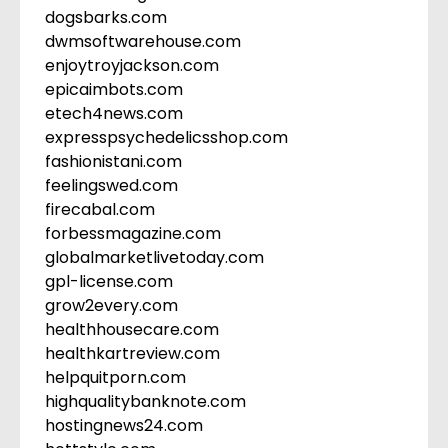
dogsbarks.com
dwmsoftwarehouse.com
enjoytroyjackson.com
epicaimbots.com
etech4news.com
expresspsychedelicsshop.com
fashionistani.com
feelingswed.com
firecabal.com
forbessmagazine.com
globalmarketlivetoday.com
gpl-license.com
grow2every.com
healthhousecare.com
healthkartreview.com
helpquitporn.com
highqualitybanknote.com
hostingnews24.com