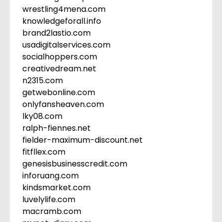
wrestling4mena.com
knowledgeforall.info
brand2lastio.com
usadigitalservices.com
socialhoppers.com
creativedream.net
n2315.com
getwebonline.com
onlyfansheaven.com
lky08.com
ralph-fiennes.net
fielder-maximum-discount.net
fitfllex.com
genesisbusinesscredit.com
inforuang.com
kindsmarket.com
luvelylife.com
macramb.com