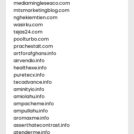
mediamingleseaco.com
mtsmarketingblog.com
nghekiemtien.com
wasirku.com
tejas24.com
poolturbo.com
prachestait.com
artforafghans.info
airvendio.info
healthexe.info
puretecx.info
tecadvance.info
aminityio.info
amiolahu.info
ampacheme.info
ampullahu.info
aromaxme.info
asserthatecontrast.info
atenderme.info