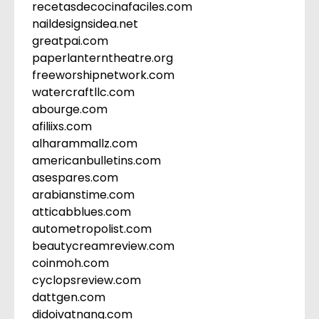
recetasdecocinafaciles.com
naildesignsidea.net
greatpai.com
paperlanterntheatre.org
freeworshipnetwork.com
watercraftllc.com
abourge.com
afiliixs.com
alharammallz.com
americanbulletins.com
asespares.com
arabianstime.com
atticabblues.com
autometropolist.com
beautycreamreview.com
coinmoh.com
cyclopsreview.com
dattgen.com
didoivatnang.com