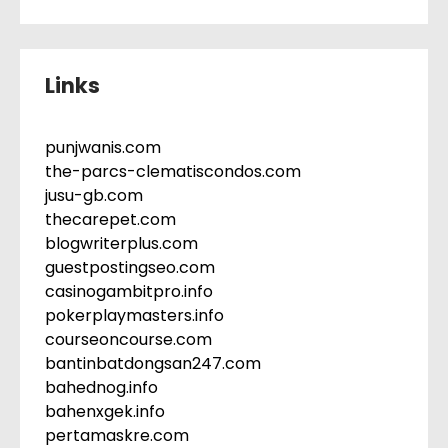
Links
punjwanis.com
the-parcs-clematiscondos.com
jusu-gb.com
thecarepet.com
blogwriterplus.com
guestpostingseo.com
casinogambitpro.info
pokerplaymasters.info
courseoncourse.com
bantinbatdongsan247.com
bahednog.info
bahenxgek.info
pertamaskre.com