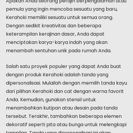
Apakah Anda seorang perajin berpengalaman atau
pemula yang ingin mencoba sesuatu yang baru,
Kerahoki memiliki sesuatu untuk semua orang.
Dengan sedikit kreativitas dan beberapa
keterampilan kerajinan dasar, Anda dapat
menciptakan karya-karya indah yang akan
menambah sentuhan unik pada rumah Anda.
Salah satu proyek populer yang dapat Anda buat
dengan produk Kerahoki adalah tanda yang
dipersonalisasi. Mulailah dengan memilih tanda kayu
dari pilihan Kerahoki dan cat dengan warna favorit
Anda. Kemudian, gunakan stensil untuk
menambahkan kutipan atau desain pada tanda
tersebut. Terakhir, tambahkan beberapa elemen
dekoratif seperti pita atau bunga untuk melengkapi
tampilan. Tanda yang dipersonalisasi ini akan