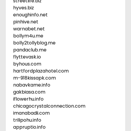
streetlife.biz
hyves.biz
enoughinfo.net
pinhive.net
warnabet.net
bollym4u.me
bolly2tollyblog.me
pandaclub.me
flyttevask.io
byhous.com
hartfordplazahotel.com
m-918kissapk.com
nabavkame.info
gakbiasa.com
iflowerhu.info
chicagocrystalconnection.com
imanabadii.com
trilipohu.info
appruptio.info