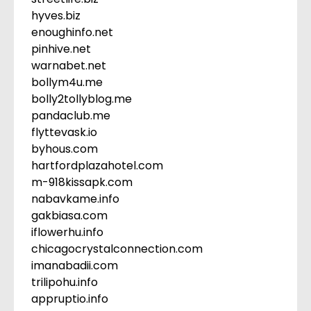
hyves.biz
enoughinfo.net
pinhive.net
warnabet.net
bollym4u.me
bolly2tollyblog.me
pandaclub.me
flyttevask.io
byhous.com
hartfordplazahotel.com
m-918kissapk.com
nabavkame.info
gakbiasa.com
iflowerhu.info
chicagocrystalconnection.com
imanabadii.com
trilipohu.info
appruptio.info