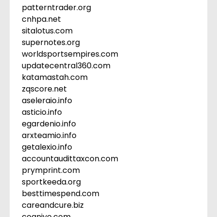
patterntrader.org
cnhpa.net
sitalotus.com
supernotes.org
worldsportsempires.com
updatecentral360.com
katamastah.com
zqscore.net
aseleraio.info
asticio.info
egardenio.info
arxteamio.info
getalexio.info
accountaudittaxcon.com
prymprint.com
sportkeeda.org
besttimespend.com
careandcure.biz
cogniyo.com