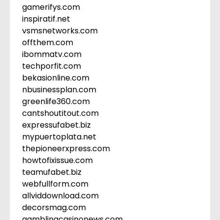
gamerifys.com
inspiratif.net
vsmsnetworks.com
offthem.com
ibommatv.com
techporfit.com
bekasionline.com
nbusinessplan.com
greenlife360.com
cantshoutitout.com
expressufabet.biz
mypuertoplata.net
thepioneerxpress.com
howtofixissue.com
teamufabet.biz
webfullform.com
allviddownload.com
decorsmag.com
gamblingcasinonews.com