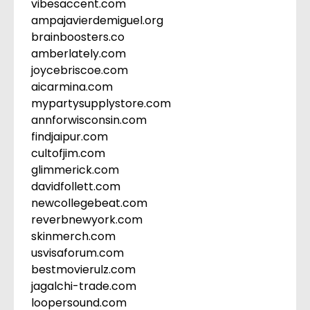
vibesaccent.com
ampajavierdemiguel.org
brainboosters.co
amberlately.com
joycebriscoe.com
aicarmina.com
mypartysupplystore.com
annforwisconsin.com
findjaipur.com
cultofjim.com
glimmerick.com
davidfollett.com
newcollegebeat.com
reverbnewyork.com
skinmerch.com
usvisaforum.com
bestmovierulz.com
jagalchi-trade.com
loopersound.com