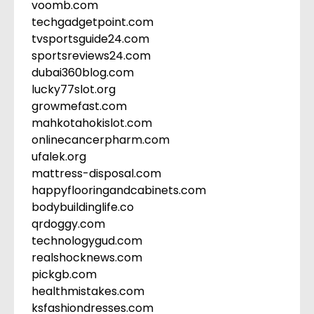
voomb.com
techgadgetpoint.com
tvsportsguide24.com
sportsreviews24.com
dubai360blog.com
lucky77slot.org
growmefast.com
mahkotahokislot.com
onlinecancerpharm.com
ufalek.org
mattress-disposal.com
happyflooringandcabinets.com
bodybuildinglife.co
qrdoggy.com
technologygud.com
realshocknews.com
pickgb.com
healthmistakes.com
ksfashiondresses.com