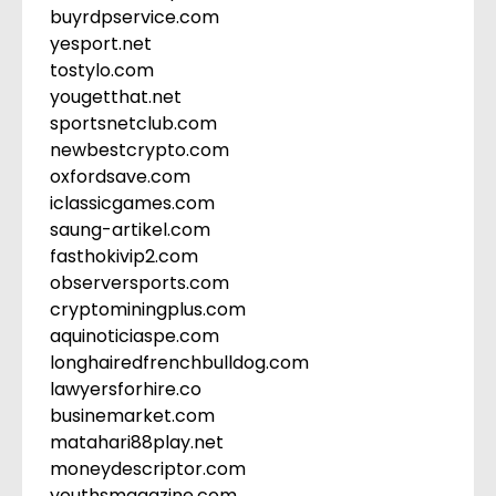
buyrdpservice.com
yesport.net
tostylo.com
yougetthat.net
sportsnetclub.com
newbestcrypto.com
oxfordsave.com
iclassicgames.com
saung-artikel.com
fasthokivip2.com
observersports.com
cryptominingplus.com
aquinoticiaspe.com
longhairedfrenchbulldog.com
lawyersforhire.co
businemarket.com
matahari88play.net
moneydescriptor.com
youthsmagazine.com