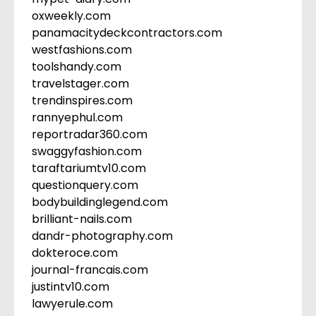
oxweekly.com
panamacitydeckcontractors.com
westfashions.com
toolshandy.com
travelstager.com
trendinspires.com
rannyephul.com
reportradar360.com
swaggyfashion.com
taraftariumtv10.com
questionquery.com
bodybuildinglegend.com
brilliant-nails.com
dandr-photography.com
dokteroce.com
journal-francais.com
justintv10.com
lawyerule.com