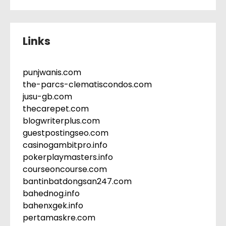
Links
punjwanis.com
the-parcs-clematiscondos.com
jusu-gb.com
thecarepet.com
blogwriterplus.com
guestpostingseo.com
casinogambitpro.info
pokerplaymasters.info
courseoncourse.com
bantinbatdongsan247.com
bahednog.info
bahenxgek.info
pertamaskre.com