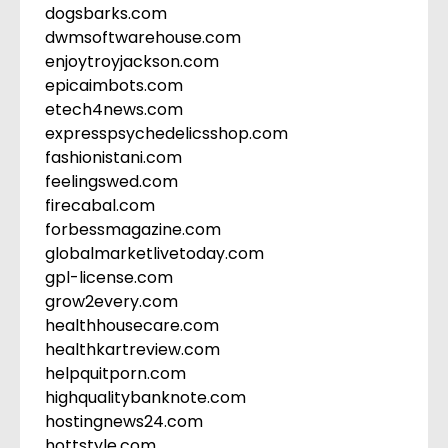
dogsbarks.com
dwmsoftwarehouse.com
enjoytroyjackson.com
epicaimbots.com
etech4news.com
expresspsychedelicsshop.com
fashionistani.com
feelingswed.com
firecabal.com
forbessmagazine.com
globalmarketlivetoday.com
gpl-license.com
grow2every.com
healthhousecare.com
healthkartreview.com
helpquitporn.com
highqualitybanknote.com
hostingnews24.com
hottstyle.com