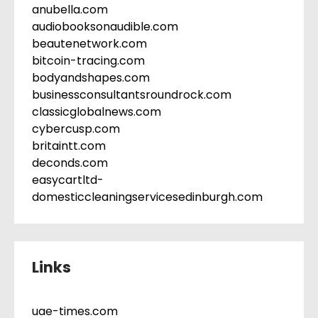
anubella.com
audiobooksonaudible.com
beautenetwork.com
bitcoin-tracing.com
bodyandshapes.com
businessconsultantsroundrock.com
classicglobalnews.com
cybercusp.com
britaintt.com
deconds.com
easycartltd-
domesticcleaningservicesedinburgh.com
Links
uae-times.com