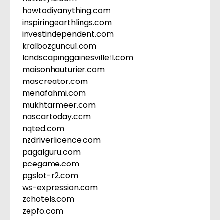
howtodiyanything.com
inspiringearthlings.com
investindependent.com
kralbozguncu1.com
landscapinggainesvillefl.com
maisonhauturier.com
mascreator.com
menafahmi.com
mukhtarmeer.com
nascartoday.com
nqted.com
nzdriverlicence.com
pagalguru.com
pcegame.com
pgslot-r2.com
ws-expression.com
zchotels.com
zepfo.com