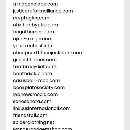
minapenelope.com
justicereformalliance.com
cryptoglax.com
ohiohobbyplus.com
bogothemes.com
ajino-mingei.com
yourfreehost.info
cheapnorthfacejacketsm.com
gurjoshhomes.com
tombradydiet.com
bonthaiclub.com
casusbelli-mod.com
bookplatesociety.com
lebnewsmedia.com
sonosonora.com
linkuusinternasional1.com
friendsroll.com
spiderclothing.net
wondergadgetsshop.com