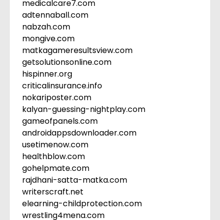
medicalcare7.com
adtennaball.com
nabzah.com
mongive.com
matkagameresultsview.com
getsolutionsonline.com
hispinner.org
criticalinsurance.info
nokariposter.com
kalyan-guessing-nightplay.com
gameofpanels.com
androidappsdownloader.com
usetimenow.com
healthblow.com
gohelpmate.com
rajdhani-satta-matka.com
writerscraft.net
elearning-childprotection.com
wrestling4mena.com