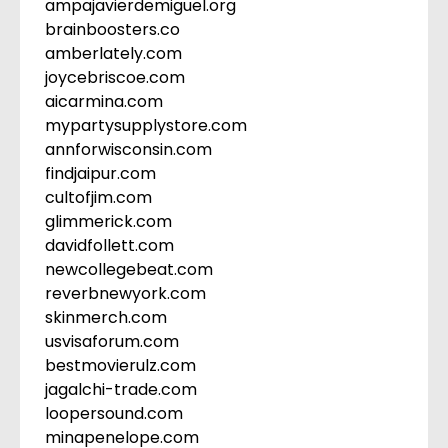
ampajavierdemiguel.org
brainboosters.co
amberlately.com
joycebriscoe.com
aicarmina.com
mypartysupplystore.com
annforwisconsin.com
findjaipur.com
cultofjim.com
glimmerick.com
davidfollett.com
newcollegebeat.com
reverbnewyork.com
skinmerch.com
usvisaforum.com
bestmovierulz.com
jagalchi-trade.com
loopersound.com
minapenelope.com