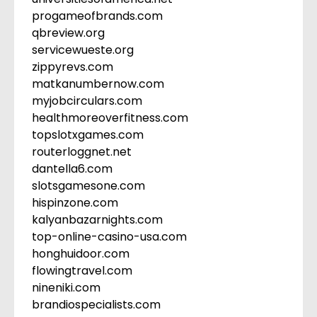
progameofbrands.com
qbreview.org
servicewueste.org
zippyrevs.com
matkanumbernow.com
myjobcirculars.com
healthmoreoverfitness.com
topslotxgames.com
routerloggnet.net
dantella6.com
slotsgamesone.com
hispinzone.com
kalyanbazarnights.com
top-online-casino-usa.com
honghuidoor.com
flowingtravel.com
nineniki.com
brandiospecialists.com