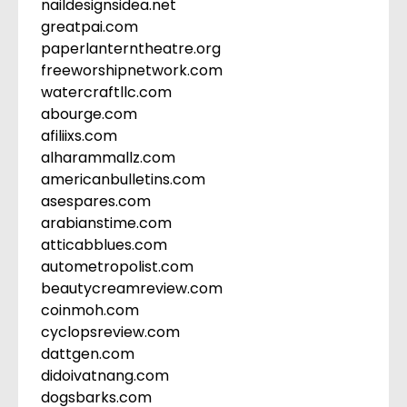
naildesignsidea.net
greatpai.com
paperlanterntheatre.org
freeworshipnetwork.com
watercraftllc.com
abourge.com
afiliixs.com
alharammallz.com
americanbulletins.com
asespares.com
arabianstime.com
atticabblues.com
autometropolist.com
beautycreamreview.com
coinmoh.com
cyclopsreview.com
dattgen.com
didoivatnang.com
dogsbarks.com