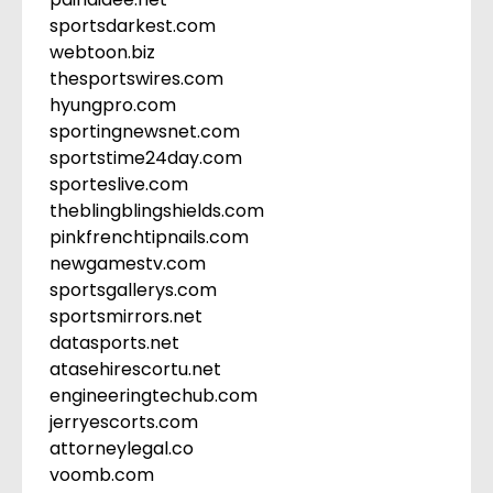
sportsdarkest.com
webtoon.biz
thesportswires.com
hyungpro.com
sportingnewsnet.com
sportstime24day.com
sporteslive.com
theblingblingshields.com
pinkfrenchtipnails.com
newgamestv.com
sportsgallerys.com
sportsmirrors.net
datasports.net
atasehirescortu.net
engineeringtechub.com
jerryescorts.com
attorneylegal.co
voomb.com