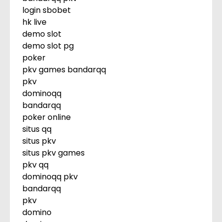
login sbobet
hk live
demo slot
demo slot pg
poker
pkv games bandarqq
pkv
dominoqq
bandarqq
poker online
situs qq
situs pkv
situs pkv games
pkv qq
dominoqq pkv
bandarqq
pkv
domino