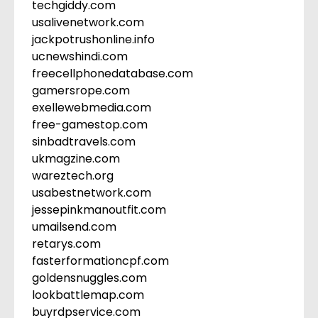
techgiddy.com
usalivenetwork.com
jackpotrushonline.info
ucnewshindi.com
freecellphonedatabase.com
gamersrope.com
exellewebmedia.com
free-gamestop.com
sinbadtravels.com
ukmagzine.com
wareztech.org
usabestnetwork.com
jessepinkmanoutfit.com
umailsend.com
retarys.com
fasterformationcpf.com
goldensnuggles.com
lookbattlemap.com
buyrdpservice.com