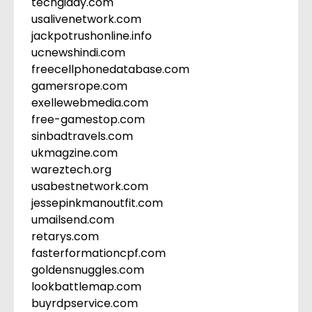
techgiddy.com
usalivenetwork.com
jackpotrushonline.info
ucnewshindi.com
freecellphonedatabase.com
gamersrope.com
exellewebmedia.com
free-gamestop.com
sinbadtravels.com
ukmagzine.com
wareztech.org
usabestnetwork.com
jessepinkmanoutfit.com
umailsend.com
retarys.com
fasterformationcpf.com
goldensnuggles.com
lookbattlemap.com
buyrdpservice.com