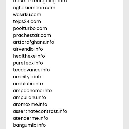
mtsmarketingblog.com
nghekiemtien.com
wasirku.com
tejas24.com
poolturbo.com
prachestait.com
artforafghans.info
airvendio.info
healthexe.info
puretecx.info
tecadvance.info
aminityio.info
amiolahu.info
ampacheme.info
ampullahu.info
aromaxme.info
asserthatecontrast.info
atenderme.info
bangumiio.info