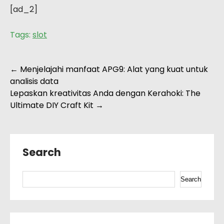
[ad_2]
Tags:
slot
Post
←
Menjelajahi manfaat APG9: Alat yang kuat untuk
analisis data
navigation
Lepaskan kreativitas Anda dengan Kerahoki: The
Ultimate DIY Craft Kit
→
Search
Search