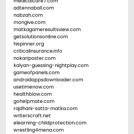
medicalcare7.com
adtennaball.com
nabzah.com
mongive.com
matkagameresultsview.com
getsolutionsonline.com
hispinner.org
criticalinsurance.info
nokariposter.com
kalyan-guessing-nightplay.com
gameofpanels.com
androidappsdownloader.com
usetimenow.com
healthblow.com
gohelpmate.com
rajdhani-satta-matka.com
writerscraft.net
elearning-childprotection.com
wrestling4mena.com