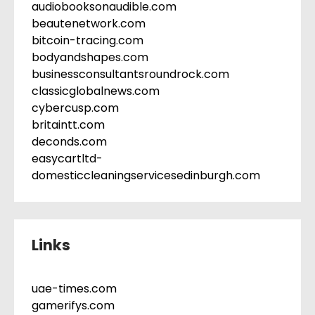
audiobooksonaudible.com
beautenetwork.com
bitcoin-tracing.com
bodyandshapes.com
businessconsultantsroundrock.com
classicglobalnews.com
cybercusp.com
britaintt.com
deconds.com
easycartltd-
domesticcleaningservicesedinburgh.com
Links
uae-times.com
gamerifys.com