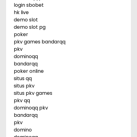
login sbobet
hk live
demo slot
demo slot pg
poker
pkv games bandarqq
pkv
dominoqq
bandarqq
poker online
situs qq
situs pkv
situs pkv games
pkv qq
dominoqq pkv
bandarqq
pkv
domino