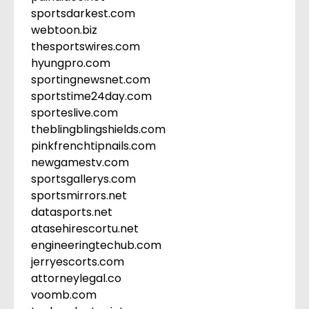
sportsdarkest.com
webtoon.biz
thesportswires.com
hyungpro.com
sportingnewsnet.com
sportstime24day.com
sporteslive.com
theblingblingshields.com
pinkfrenchtipnails.com
newgamestv.com
sportsgallerys.com
sportsmirrors.net
datasports.net
atasehirescortu.net
engineeringtechub.com
jerryescorts.com
attorneylegal.co
voomb.com