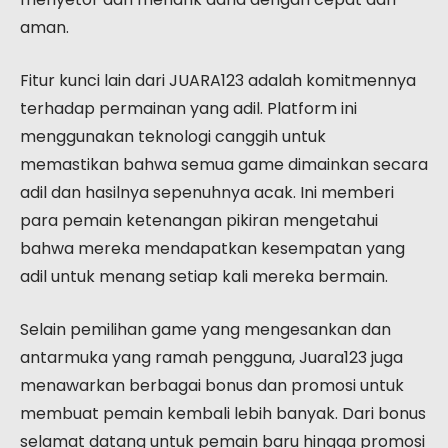
aman.
Fitur kunci lain dari JUARA123 adalah komitmennya
terhadap permainan yang adil. Platform ini
menggunakan teknologi canggih untuk
memastikan bahwa semua game dimainkan secara
adil dan hasilnya sepenuhnya acak. Ini memberi
para pemain ketenangan pikiran mengetahui
bahwa mereka mendapatkan kesempatan yang
adil untuk menang setiap kali mereka bermain.
Selain pemilihan game yang mengesankan dan
antarmuka yang ramah pengguna, Juara123 juga
menawarkan berbagai bonus dan promosi untuk
membuat pemain kembali lebih banyak. Dari bonus
selamat datang untuk pemain baru hingga promosi