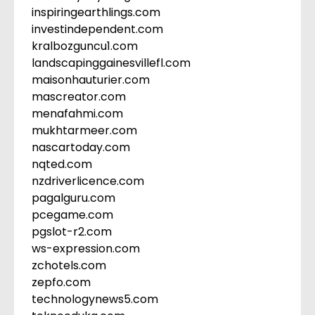
inspiringearthlings.com
investindependent.com
kralbozguncu1.com
landscapinggainesvillefl.com
maisonhauturier.com
mascreator.com
menafahmi.com
mukhtarmeer.com
nascartoday.com
nqted.com
nzdriverlicence.com
pagalguru.com
pcegame.com
pgslot-r2.com
ws-expression.com
zchotels.com
zepfo.com
technologynews5.com