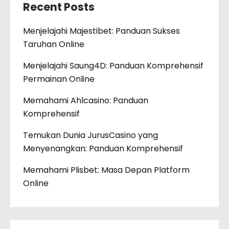
Recent Posts
Menjelajahi Majestibet: Panduan Sukses
Taruhan Online
Menjelajahi Saung4D: Panduan Komprehensif
Permainan Online
Memahami Ahlcasino: Panduan
Komprehensif
Temukan Dunia JurusCasino yang
Menyenangkan: Panduan Komprehensif
Memahami Plisbet: Masa Depan Platform
Online