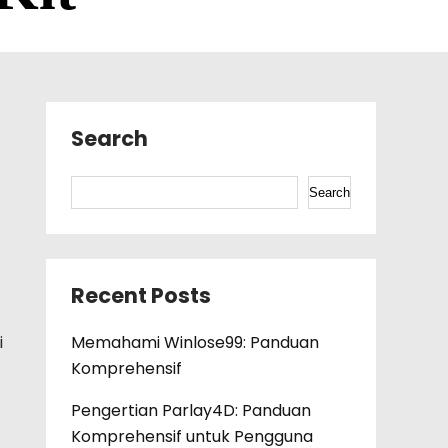
Search
Search
Recent Posts
i
Memahami Winlose99: Panduan
Komprehensif
Pengertian Parlay4D: Panduan
Komprehensif untuk Pengguna