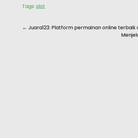
Tags:
slot
Post
←
Juara123: Platform permainan online terbai
Menjel
navigation