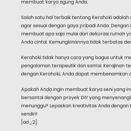
membuat karya agung Anda.
Salah satu hal terbaik tentang Kerahoki adal
agar sesuai dengan gaya pribadi Anda. Dengan b
membuat apa saja mulai dari dekorasi rumah yan
Anda cintai. Kemungkinannya tidak terbatas de
Kerahoki tidak hanya cara yang bagus untuk me
pengalaman terapeutik dan santai. Kerajinan t
dengan Kerahoki, Anda dapat membenamkan dir
Apakah Anda ingin membuat karya seni yang in
bersantai dengan proyek DIY yang menyenangka
menunggu? Lepaskan kreativitas Anda dengan K
sendiri!
[ad_2]