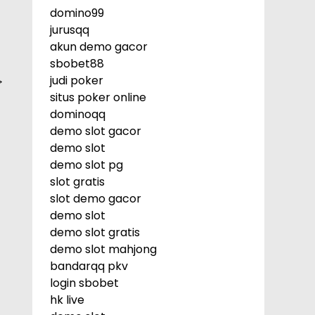
domino99
jurusqq
akun demo gacor
sbobet88
→
judi poker
situs poker online
dominoqq
demo slot gacor
demo slot
demo slot pg
slot gratis
slot demo gacor
demo slot
demo slot gratis
demo slot mahjong
bandarqq pkv
login sbobet
hk live