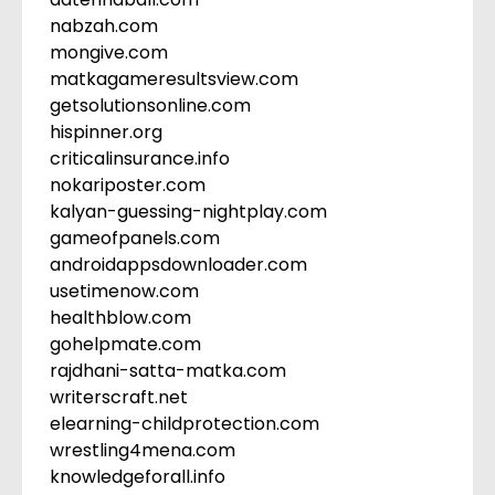
nabzah.com
mongive.com
matkagameresultsview.com
getsolutionsonline.com
hispinner.org
criticalinsurance.info
nokariposter.com
kalyan-guessing-nightplay.com
gameofpanels.com
androidappsdownloader.com
usetimenow.com
healthblow.com
gohelpmate.com
rajdhani-satta-matka.com
writerscraft.net
elearning-childprotection.com
wrestling4mena.com
knowledgeforall.info