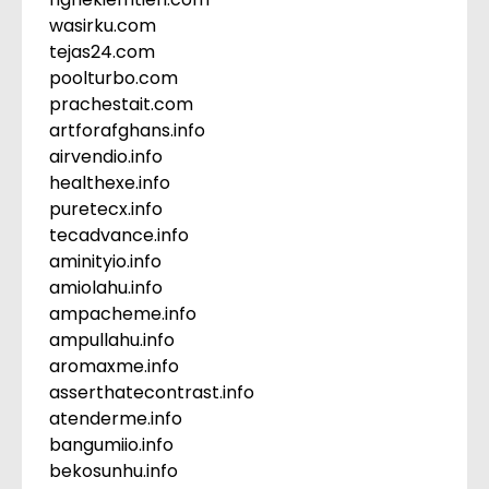
wasirku.com
tejas24.com
poolturbo.com
prachestait.com
artforafghans.info
airvendio.info
healthexe.info
puretecx.info
tecadvance.info
aminityio.info
amiolahu.info
ampacheme.info
ampullahu.info
aromaxme.info
asserthatecontrast.info
atenderme.info
bangumiio.info
bekosunhu.info