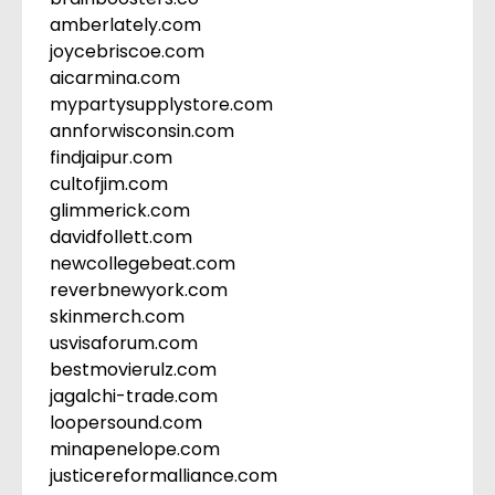
amberlately.com
joycebriscoe.com
aicarmina.com
mypartysupplystore.com
annforwisconsin.com
findjaipur.com
cultofjim.com
glimmerick.com
davidfollett.com
newcollegebeat.com
reverbnewyork.com
skinmerch.com
usvisaforum.com
bestmovierulz.com
jagalchi-trade.com
loopersound.com
minapenelope.com
justicereformalliance.com