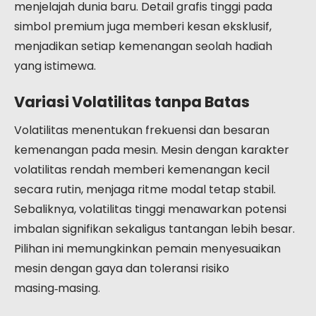
menjelajah dunia baru. Detail grafis tinggi pada
simbol premium juga memberi kesan eksklusif,
menjadikan setiap kemenangan seolah hadiah
yang istimewa.
Variasi Volatilitas tanpa Batas
Volatilitas menentukan frekuensi dan besaran
kemenangan pada mesin. Mesin dengan karakter
volatilitas rendah memberi kemenangan kecil
secara rutin, menjaga ritme modal tetap stabil.
Sebaliknya, volatilitas tinggi menawarkan potensi
imbalan signifikan sekaligus tantangan lebih besar.
Pilihan ini memungkinkan pemain menyesuaikan
mesin dengan gaya dan toleransi risiko
masing‑masing.