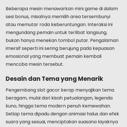
Beberapa mesin menawarkan mini game di dalam
sesi bonus, misalnya memilih area tersembunyi
atau memutar roda keberuntungan. Interaksi ini
mengundang pemain untuk terlibat langsung,
bukan hanya menekan tombol putar. Pengalaman
imersif seperti ini sering berujung pada kepuasan
emosional yang membuat pemain kembali
mencoba mesin tersebut.
Desain dan Tema yang Menarik
Pengembang slot gacor kerap menyajikan tema
beragam, mulai dari kisah petualangan, legenda
kuno, hingga tema modern penuh kemewahan.
Setiap tema dipadu dengan animasi halus dan efek
suara yang sesuai, menciptakan suasana layaknya