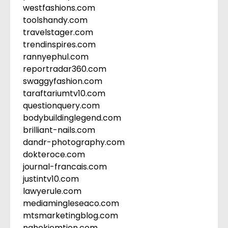
westfashions.com
toolshandy.com
travelstager.com
trendinspires.com
rannyephul.com
reportradar360.com
swaggyfashion.com
taraftariumtv10.com
questionquery.com
bodybuildinglegend.com
brilliant-nails.com
dandr-photography.com
dokteroce.com
journal-francais.com
justintv10.com
lawyerule.com
mediamingleseaco.com
mtsmarketingblog.com
nghekiemtien.com