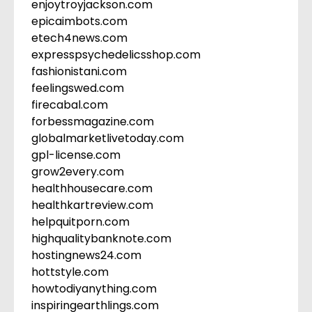
enjoytroyjackson.com
epicaimbots.com
etech4news.com
expresspsychedelicsshop.com
fashionistani.com
feelingswed.com
firecabal.com
forbessmagazine.com
globalmarketlivetoday.com
gpl-license.com
grow2every.com
healthhousecare.com
healthkartreview.com
helpquitporn.com
highqualitybanknote.com
hostingnews24.com
hottstyle.com
howtodiyanything.com
inspiringearthlings.com