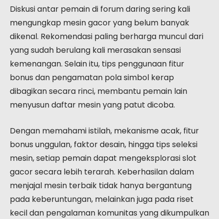
Diskusi antar pemain di forum daring sering kali
mengungkap mesin gacor yang belum banyak
dikenal. Rekomendasi paling berharga muncul dari
yang sudah berulang kali merasakan sensasi
kemenangan. Selain itu, tips penggunaan fitur
bonus dan pengamatan pola simbol kerap
dibagikan secara rinci, membantu pemain lain
menyusun daftar mesin yang patut dicoba.
Dengan memahami istilah, mekanisme acak, fitur
bonus unggulan, faktor desain, hingga tips seleksi
mesin, setiap pemain dapat mengeksplorasi slot
gacor secara lebih terarah. Keberhasilan dalam
menjajal mesin terbaik tidak hanya bergantung
pada keberuntungan, melainkan juga pada riset
kecil dan pengalaman komunitas yang dikumpulkan