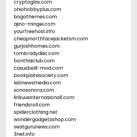
cryptoglax.com
ohiohobbyplus.com
bogothemes.com
ajino-mingei.com
yourfreehost.info
cheapnorthfacejacketsm.com
gurjoshhomes.com
tombradydiet.com
bonthaiclub.com
casusbelli-mod.com
bookplatesociety.com
lebnewsmedia.com
sonosonora.com
linkuusinternasional1.com
friendsroll.com
spiderclothing.net
wondergadgetsshop.com
seatgurunews.com
3net.info