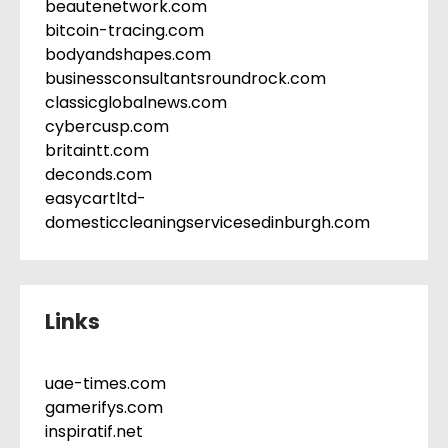
beautenetwork.com
bitcoin-tracing.com
bodyandshapes.com
businessconsultantsroundrock.com
classicglobalnews.com
cybercusp.com
britaintt.com
deconds.com
easycartltd-
domesticcleaningservicesedinburgh.com
Links
uae-times.com
gamerifys.com
inspiratif.net