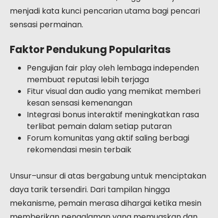
menjadi kata kunci pencarian utama bagi pencari
sensasi permainan.
Faktor Pendukung Popularitas
Pengujian fair play oleh lembaga independen
membuat reputasi lebih terjaga
Fitur visual dan audio yang memikat memberi
kesan sensasi kemenangan
Integrasi bonus interaktif meningkatkan rasa
terlibat pemain dalam setiap putaran
Forum komunitas yang aktif saling berbagi
rekomendasi mesin terbaik
Unsur–unsur di atas bergabung untuk menciptakan
daya tarik tersendiri. Dari tampilan hingga
mekanisme, pemain merasa dihargai ketika mesin
memberikan pengalaman yang memuaskan dan