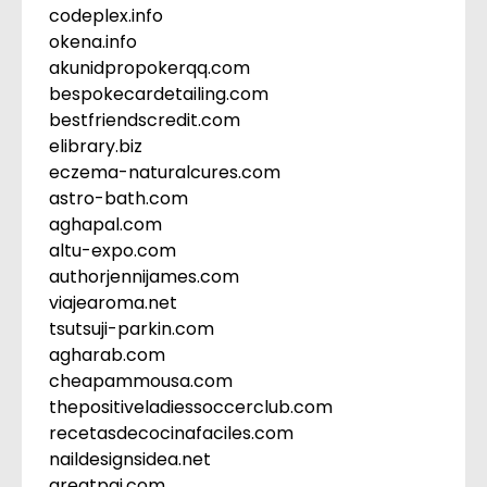
codeplex.info
okena.info
akunidpropokerqq.com
bespokecardetailing.com
bestfriendscredit.com
elibrary.biz
eczema-naturalcures.com
astro-bath.com
aghapal.com
altu-expo.com
authorjennijames.com
viajearoma.net
tsutsuji-parkin.com
agharab.com
cheapammousa.com
thepositiveladiessoccerclub.com
recetasdecocinafaciles.com
naildesignsidea.net
greatpai.com