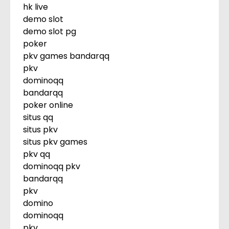
hk live
demo slot
demo slot pg
poker
pkv games bandarqq
pkv
dominoqq
bandarqq
poker online
situs qq
situs pkv
situs pkv games
pkv qq
dominoqq pkv
bandarqq
pkv
domino
dominoqq
pkv