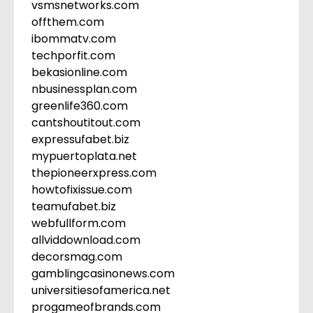
vsmsnetworks.com
offthem.com
ibommatv.com
techporfit.com
bekasionline.com
nbusinessplan.com
greenlife360.com
cantshoutitout.com
expressufabet.biz
mypuertoplata.net
thepioneerxpress.com
howtofixissue.com
teamufabet.biz
webfullform.com
allviddownload.com
decorsmag.com
gamblingcasinonews.com
universitiesofamerica.net
progameofbrands.com