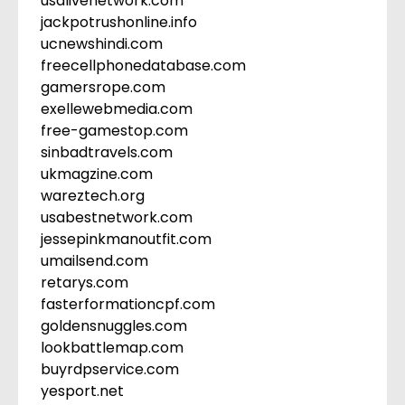
usalivenetwork.com
jackpotrushonline.info
ucnewshindi.com
freecellphonedatabase.com
gamersrope.com
exellewebmedia.com
free-gamestop.com
sinbadtravels.com
ukmagzine.com
wareztech.org
usabestnetwork.com
jessepinkmanoutfit.com
umailsend.com
retarys.com
fasterformationcpf.com
goldensnuggles.com
lookbattlemap.com
buyrdpservice.com
yesport.net