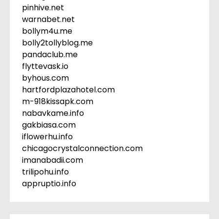
pinhive.net
warnabet.net
bollym4u.me
bolly2tollyblog.me
pandaclub.me
flyttevask.io
byhous.com
hartfordplazahotel.com
m-918kissapk.com
nabavkame.info
gakbiasa.com
iflowerhu.info
chicagocrystalconnection.com
imanabadii.com
trilipohu.info
appruptio.info