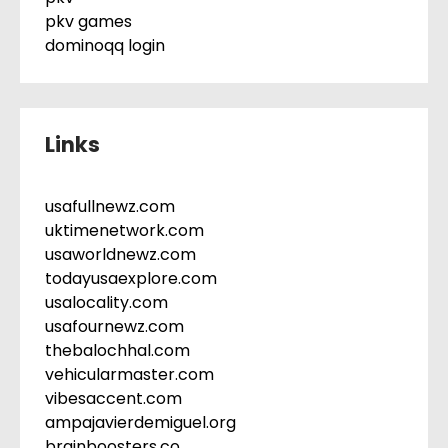
pkv games
dominoqq login
Links
usafullnewz.com
uktimenetwork.com
usaworldnewz.com
todayusaexplore.com
usalocality.com
usafournewz.com
thebalochhal.com
vehicularmaster.com
vibesaccent.com
ampajavierdemiguel.org
brainboosters.co