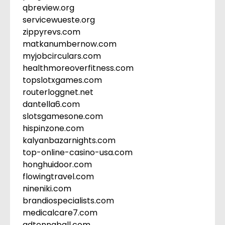
qbreview.org
servicewueste.org
zippyrevs.com
matkanumbernow.com
myjobcirculars.com
healthmoreoverfitness.com
topslotxgames.com
routerloggnet.net
dantella6.com
slotsgamesone.com
hispinzone.com
kalyanbazarnights.com
top-online-casino-usa.com
honghuidoor.com
flowingtravel.com
nineniki.com
brandiospecialists.com
medicalcare7.com
adtennaball.com