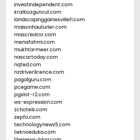
investindependent.com
kralbozguncu1.com
landscapinggainesvillefl.com
maisonhauturier.com
mascreator.com
menafahmi.com
mukhtarmeer.com
nascartoday.com
nqted.com
nzdriverlicence.com
pagalguru.com
pcegame.com
pgslot-r2.com
ws-expression.com
zchotels.com
zepfo.com
technologynews5.com
teknoeduka.com
thenews-blog.com