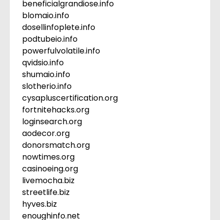
beneficialgrandiose.info
blomaio.info
dosellinfoplete.info
podtubeio.info
powerfulvolatile.info
qvidsio.info
shumaio.info
slotherio.info
cysapluscertification.org
fortnitehacks.org
loginsearch.org
aodecor.org
donorsmatch.org
nowtimes.org
casinoeing.org
livemocha.biz
streetlife.biz
hyves.biz
enoughinfo.net