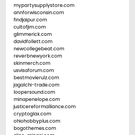
mypartysupplystore.com
annforwisconsin.com
findjaipur.com
cultofjim.com
glimmerick.com
davidfollett.com
newcollegebeat.com
reverbnewyork.com
skinmerch.com
usvisaforum.com
bestmovierulz.com
jagalchi-trade.com
loopersound.com
minapenelope.com
justicereformalliance.com
cryptoglax.com
ohiohobbyplus.com
bogothemes.com