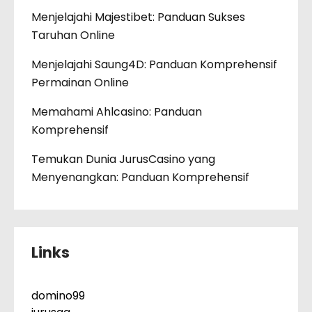
Menjelajahi Majestibet: Panduan Sukses
Taruhan Online
Menjelajahi Saung4D: Panduan Komprehensif
Permainan Online
Memahami Ahlcasino: Panduan
Komprehensif
Temukan Dunia JurusCasino yang
Menyenangkan: Panduan Komprehensif
Links
domino99