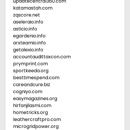
updatecentral360.com
katamastah.com
zqscore.net
aseleraio.info
asticio.info
egardenio.info
arxteamio.info
getalexio.info
accountaudittaxcon.com
prymprint.com
sportkeeda.org
besttimespend.com
careandcure.biz
cogniyo.com
easymagazines.org
hirfanjilasmi.com
hometricks.org
leathercraftpro.com
microgridpower.org