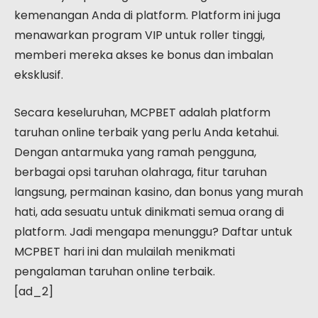
kemenangan Anda di platform. Platform ini juga
menawarkan program VIP untuk roller tinggi,
memberi mereka akses ke bonus dan imbalan
eksklusif.
Secara keseluruhan, MCPBET adalah platform
taruhan online terbaik yang perlu Anda ketahui.
Dengan antarmuka yang ramah pengguna,
berbagai opsi taruhan olahraga, fitur taruhan
langsung, permainan kasino, dan bonus yang murah
hati, ada sesuatu untuk dinikmati semua orang di
platform. Jadi mengapa menunggu? Daftar untuk
MCPBET hari ini dan mulailah menikmati
pengalaman taruhan online terbaik.
[ad_2]