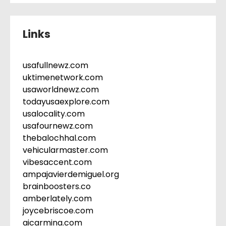
Links
usafullnewz.com
uktimenetwork.com
usaworldnewz.com
todayusaexplore.com
usalocality.com
usafournewz.com
thebalochhal.com
vehicularmaster.com
vibesaccent.com
ampajavierdemiguel.org
brainboosters.co
amberlately.com
joycebriscoe.com
aicarmina.com