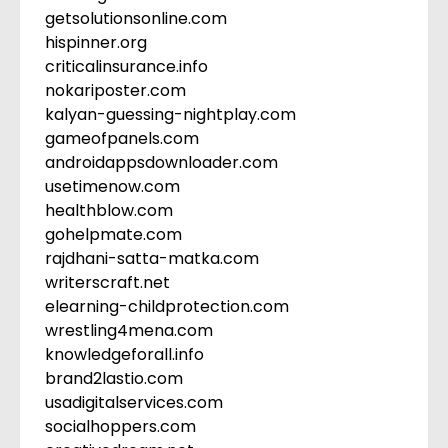
getsolutionsonline.com
hispinner.org
criticalinsurance.info
nokariposter.com
kalyan-guessing-nightplay.com
gameofpanels.com
androidappsdownloader.com
usetimenow.com
healthblow.com
gohelpmate.com
rajdhani-satta-matka.com
writerscraft.net
elearning-childprotection.com
wrestling4mena.com
knowledgeforall.info
brand2lastio.com
usadigitalservices.com
socialhoppers.com