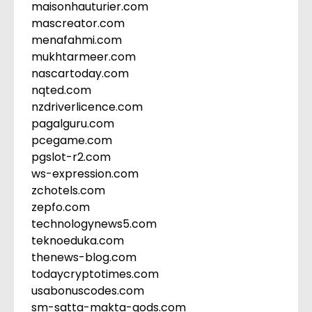
maisonhauturier.com
mascreator.com
menafahmi.com
mukhtarmeer.com
nascartoday.com
nqted.com
nzdriverlicence.com
pagalguru.com
pcegame.com
pgslot-r2.com
ws-expression.com
zchotels.com
zepfo.com
technologynews5.com
teknoeduka.com
thenews-blog.com
todaycryptotimes.com
usabonuscodes.com
sm-satta-makta-gods.com