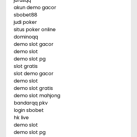
jurusqq
akun demo gacor
sbobet88
judi poker
situs poker online
dominoqq
demo slot gacor
demo slot
demo slot pg
slot gratis
slot demo gacor
demo slot
demo slot gratis
demo slot mahjong
bandarqq pkv
login sbobet
hk live
demo slot
demo slot pg