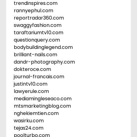
trendinspires.com
rannyephul.com
reportradar360.com
swaggyfashion.com
taraftariumtv10.com
questionquery.com
bodybuildinglegend.com
brilliant-nails.com
dandr-photography.com
dokteroce.com
journal-francais.com
justintv10.com
lawyerule.com
mediamingleseaco.com
mtsmarketingblog.com
nghekiemtien.com
wasirku.com
tejas24.com
poolturbo.com