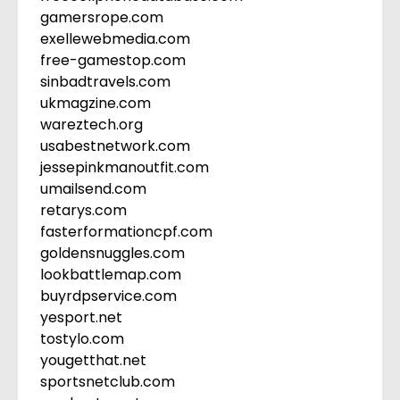
gamersrope.com
exellewebmedia.com
free-gamestop.com
sinbadtravels.com
ukmagzine.com
wareztech.org
usabestnetwork.com
jessepinkmanoutfit.com
umailsend.com
retarys.com
fasterformationcpf.com
goldensnuggles.com
lookbattlemap.com
buyrdpservice.com
yesport.net
tostylo.com
yougetthat.net
sportsnetclub.com