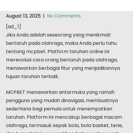
August 13, 2025
|
No Comments
[ad_1]
Jika Anda adalah seseorang yang menikmati
bertaruh pada olahraga, maka Anda perlu tahu
tentang mcpbet. Platform taruhan online ini
merevolusi cara orang bertaruh pada olahraga,
menawarkan berbagai fitur yang menjadikannya
tujuan taruhan terbaik.
MCPBET menawarkan antarmuka yang ramah
pengguna yang mudah dinavigasi, membuatnya
sederhana bagi pemula untuk menempatkan
taruhan. Platform ini mencakup berbagai macam
olahraga, termasuk sepak bola, bola basket, tenis,