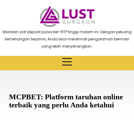
Skip
to
content
Mainkan slot deposit pulsa ber-RTP tinggi malam ini. Dengan peluang
kemenangan terjamin, Anda bisa menikmati pengalaman bermain
yang lebih menyenangkan.
MCPBET: Platform taruhan online
terbaik yang perlu Anda ketahui