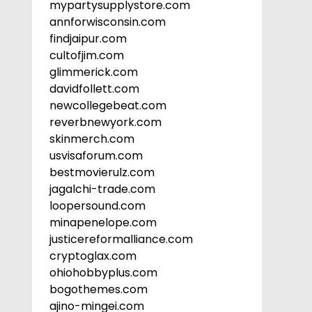
mypartysupplystore.com
annforwisconsin.com
findjaipur.com
cultofjim.com
glimmerick.com
davidfollett.com
newcollegebeat.com
reverbnewyork.com
skinmerch.com
usvisaforum.com
bestmovierulz.com
jagalchi-trade.com
loopersound.com
minapenelope.com
justicereformalliance.com
cryptoglax.com
ohiohobbyplus.com
bogothemes.com
ajino-mingei.com