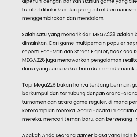
dipenuhi dengan barisan stasiun game yang dil
tombol dihaluskan dan pengontrol bermanuve
menggembirakan dan mendalam.
Salah satu yang menarik dari MEGA228 adalah
dimainkan. Dari game multipemain populer seper
seperti Pac-Man dan Street Fighter, tidak ada ke
MEGA228 juga menawarkan pengalaman realita
dunia yang sama sekali baru dan membenamkan 
Tapi Mega228 bukan hanya tentang bermain g
berkumpul dan terhubung dengan orang-orang y
turnamen dan acara game reguler, di mana pem
keterampilan mereka. Acara -acara ini adala
mereka, mencari teman baru, dan bersenang -s
Apakah Anda seorang gamer biasa yang ingin 