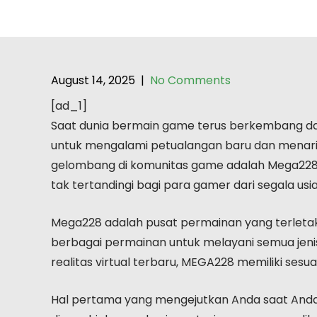
August 14, 2025
|
No Comments
[ad_1]
Saat dunia bermain game terus berkembang da
untuk mengalami petualangan baru dan menari
gelombang di komunitas game adalah Mega22
tak tertandingi bagi para gamer dari segala usia
Mega228 adalah pusat permainan yang terletak
berbagai permainan untuk melayani semua jeni
realitas virtual terbaru, MEGA228 memiliki sesu
Hal pertama yang mengejutkan Anda saat Anda b