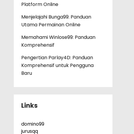
Platform Online
Menjelajahi Bunga99: Panduan
Utama Permainan Online
Memahami Winlose99: Panduan
Komprehensif
Pengertian Parlay4D: Panduan
Komprehensif untuk Pengguna
Baru
Links
domino99
jurusqq