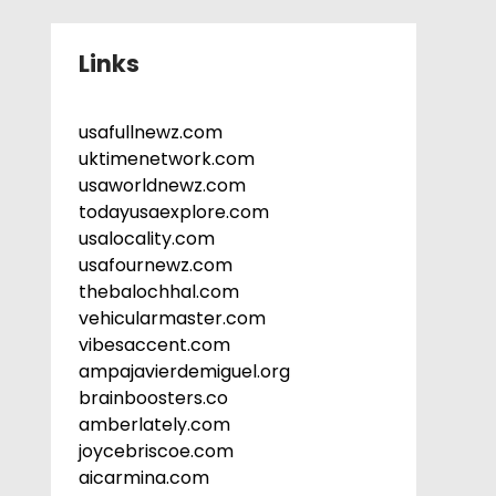
Links
usafullnewz.com
uktimenetwork.com
usaworldnewz.com
todayusaexplore.com
usalocality.com
usafournewz.com
thebalochhal.com
vehicularmaster.com
vibesaccent.com
ampajavierdemiguel.org
brainboosters.co
amberlately.com
joycebriscoe.com
aicarmina.com