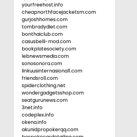
yourfreehost.info
cheapnorthfacejacketsm.com
gurjoshhomes.com
tombradydiet.com
bonthaiclub.com
casusbelli-mod.com
bookplatesociety.com
lebnewsmedia.com
sonosonora.com
linkuusinternasional1.com
friendsroll.com
spiderclothing.net
wondergadgetsshop.com
seatgurunews.com
3net.info
codeplex.info
okena.info
akunidpropokerqq.com
bespokecardetailing.com