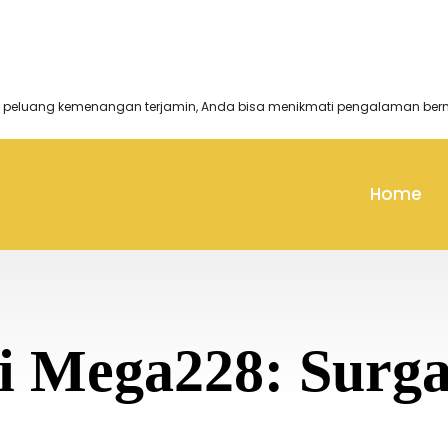
ngan peluang kemenangan terjamin, Anda bisa menikmati pengalaman be
Home
i Mega228: Surg