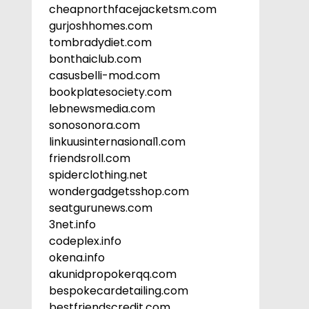
cheapnorthfacejacketsm.com
gurjoshhomes.com
tombradydiet.com
bonthaiclub.com
casusbelli-mod.com
bookplatesociety.com
lebnewsmedia.com
sonosonora.com
linkuusinternasional1.com
friendsroll.com
spiderclothing.net
wondergadgetsshop.com
seatgurunews.com
3net.info
codeplex.info
okena.info
akunidpropokerqq.com
bespokecardetailing.com
bestfriendscredit.com