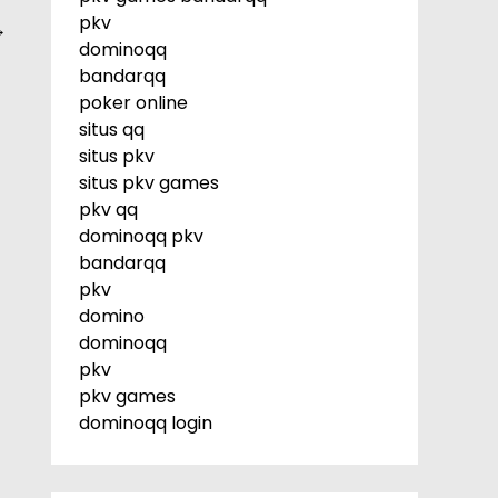
pkv
→
dominoqq
bandarqq
poker online
situs qq
situs pkv
situs pkv games
pkv qq
dominoqq pkv
bandarqq
pkv
domino
dominoqq
pkv
pkv games
dominoqq login