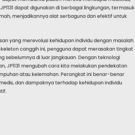
 JP1131 dapat digunakan di berbagai lingkungan, termasuk
rumah, menjadikannya alat serbaguna dan efektif untuk
osan yang merevolusi kehidupan individu dengan masalah
keleton canggih ini, pengguna dapat merasakan tingkat
ng sebelumnya di luar jangkauan. Dengan teknologi
an, JP1131 mengubah cara kita melakukan pendekatan
elumpuhan atau kelemahan. Perangkat ini benar-benar
medis, dan dampaknya terhadap kehidupan individu
if.