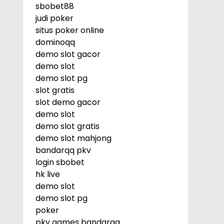
sbobet88
judi poker
situs poker online
dominoqq
demo slot gacor
demo slot
demo slot pg
slot gratis
slot demo gacor
demo slot
demo slot gratis
demo slot mahjong
bandarqq pkv
login sbobet
hk live
demo slot
demo slot pg
poker
pkv games bandarqq