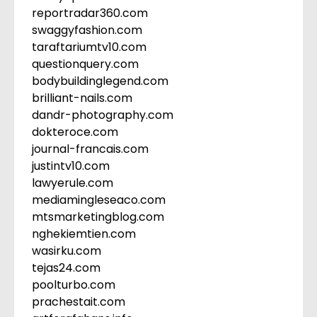
reportradar360.com
swaggyfashion.com
taraftariumtv10.com
questionquery.com
bodybuildinglegend.com
brilliant-nails.com
dandr-photography.com
dokteroce.com
journal-francais.com
justintv10.com
lawyerule.com
mediamingleseaco.com
mtsmarketingblog.com
nghekiemtien.com
wasirku.com
tejas24.com
poolturbo.com
prachestait.com