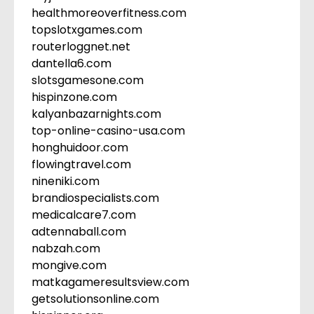
healthmoreoverfitness.com
topslotxgames.com
routerloggnet.net
dantella6.com
slotsgamesone.com
hispinzone.com
kalyanbazarnights.com
top-online-casino-usa.com
honghuidoor.com
flowingtravel.com
nineniki.com
brandiospecialists.com
medicalcare7.com
adtennaball.com
nabzah.com
mongive.com
matkagameresultsview.com
getsolutionsonline.com