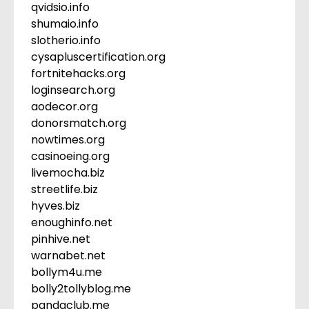
qvidsio.info
shumaio.info
slotherio.info
cysapluscertification.org
fortnitehacks.org
loginsearch.org
aodecor.org
donorsmatch.org
nowtimes.org
casinoeing.org
livemocha.biz
streetlife.biz
hyves.biz
enoughinfo.net
pinhive.net
warnabet.net
bollym4u.me
bolly2tollyblog.me
pandaclub.me