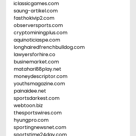
iclassicgames.com
saung-artikel.com
fasthokivip2.com
observersports.com
cryptominingplus.com
aquinoticiaspe.com
longhairedfrenchbulldog.com
lawyersforhire.co
businemarket.com
matahari88play.net
moneydescriptor.com
youthsmagazine.com
painaidee.net
sportsdarkest.com
webtoon.biz
thesportswires.com
hyungpro.com
sportingnewsnet.com
sportstime24day.com