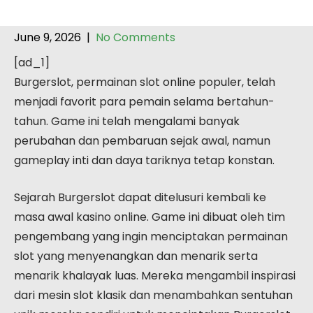
June 9, 2026
|
No Comments
[ad_1]
Burgerslot, permainan slot online populer, telah
menjadi favorit para pemain selama bertahun-
tahun. Game ini telah mengalami banyak
perubahan dan pembaruan sejak awal, namun
gameplay inti dan daya tariknya tetap konstan.
Sejarah Burgerslot dapat ditelusuri kembali ke
masa awal kasino online. Game ini dibuat oleh tim
pengembang yang ingin menciptakan permainan
slot yang menyenangkan dan menarik serta
menarik khalayak luas. Mereka mengambil inspirasi
dari mesin slot klasik dan menambahkan sentuhan