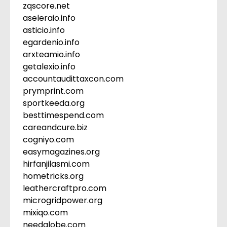
zqscore.net
aseleraio.info
asticio.info
egardenio.info
arxteamio.info
getalexio.info
accountaudittaxcon.com
prymprint.com
sportkeeda.org
besttimespend.com
careandcure.biz
cogniyo.com
easymagazines.org
hirfanjilasmi.com
hometricks.org
leathercraftpro.com
microgridpower.org
mixiqo.com
needglobe.com