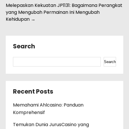
navigation
Melepaskan Kekuatan JP1131: Bagaimana Perangkat
yang Mengubah Permainan Ini Mengubah
Kehidupan
→
Search
Search
Recent Posts
Memahami Ahlcasino: Panduan
Komprehensif
Temukan Dunia JurusCasino yang