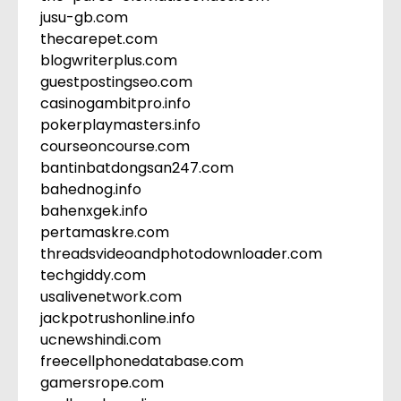
jusu-gb.com
thecarepet.com
blogwriterplus.com
guestpostingseo.com
casinogambitpro.info
pokerplaymasters.info
courseoncourse.com
bantinbatdongsan247.com
bahednog.info
bahenxgek.info
pertamaskre.com
threadsvideoandphotodownloader.com
techgiddy.com
usalivenetwork.com
jackpotrushonline.info
ucnewshindi.com
freecellphonedatabase.com
gamersrope.com