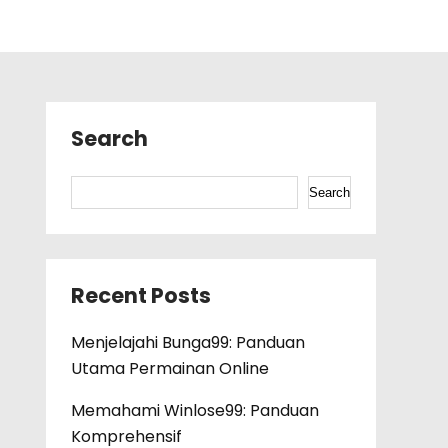
Search
Search
Recent Posts
Menjelajahi Bunga99: Panduan
Utama Permainan Online
Memahami Winlose99: Panduan
Komprehensif