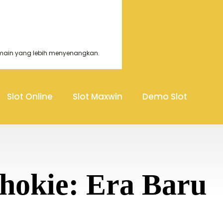
rmain yang lebih menyenangkan.
Slot Online
Slot Maxwin
Demo Slot
hokie: Era Baru