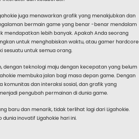
, Ligahokie juga menawarkan grafik yang menakjubkan dan
engalaman bermain game yang benar -benar mendalam
k mendapatkan lebih banyak. Apakah Anda seorang
ngkan untuk menghabiskan waktu, atau gamer hardcore
ki sesuatu untuk semua orang.
, dengan teknologi maju dengan kecepatan yang belum
Ligahokie membuka jalan bagi masa depan game. Dengan
komunitas dan interaksi sosial, dan grafik yang
 menjadi pengubah permainan di dunia game.
 baru dan menarik, tidak terlihat lagi dari Ligahokie.
ia inovatif Ligahokie hari ini.