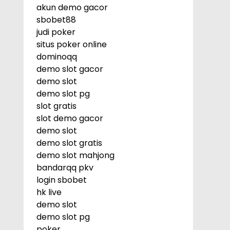
akun demo gacor
sbobet88
judi poker
situs poker online
dominoqq
demo slot gacor
demo slot
demo slot pg
slot gratis
slot demo gacor
demo slot
demo slot gratis
demo slot mahjong
bandarqq pkv
login sbobet
hk live
demo slot
demo slot pg
poker