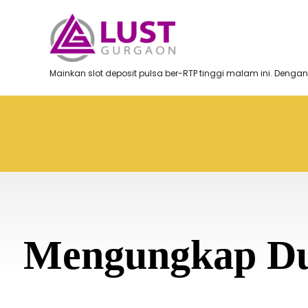
Skip
to
content
Mainkan slot deposit pulsa ber-RTP tinggi malam ini. De
Mengungkap Dun