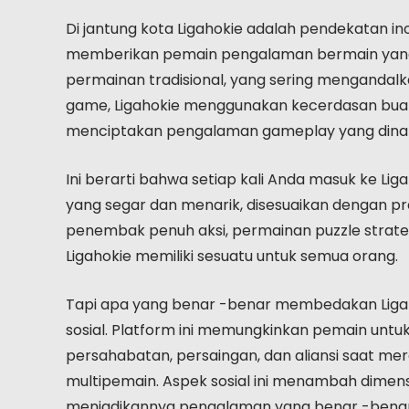
Di jantung kota Ligahokie adalah pendekatan in
memberikan pemain pengalaman bermain yang un
permainan tradisional, yang sering mengandalk
game, Ligahokie menggunakan kecerdasan buat
menciptakan pengalaman gameplay yang dinam
Ini berarti bahwa setiap kali Anda masuk ke 
yang segar dan menarik, disesuaikan dengan pr
penembak penuh aksi, permainan puzzle strat
Ligahokie memiliki sesuatu untuk semua orang.
Tapi apa yang benar -benar membedakan Ligaho
sosial. Platform ini memungkinkan pemain untu
persahabatan, persaingan, dan aliansi saat m
multipemain. Aspek sosial ini menambah dimens
menjadikannya pengalaman yang benar -benar i