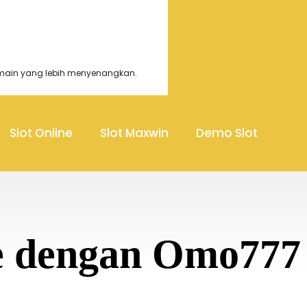
rmain yang lebih menyenangkan.
Slot Online
Slot Maxwin
Demo Slot
e dengan Omo777