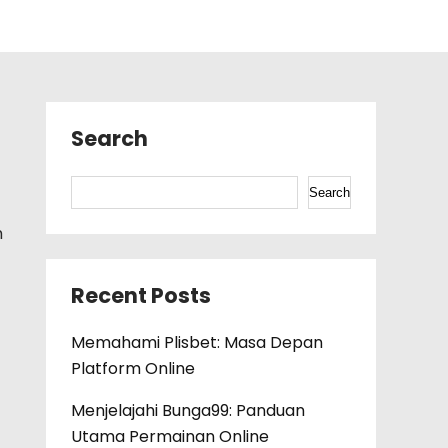
Search
Search
h
Recent Posts
Memahami Plisbet: Masa Depan
Platform Online
Menjelajahi Bunga99: Panduan
Utama Permainan Online