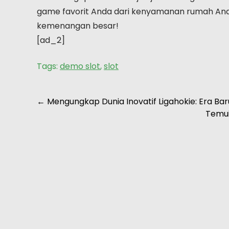
game favorit Anda dari kenyamanan rumah Anda
kemenangan besar!
[ad_2]
Tags:
demo slot
,
slot
Post
←
Mengungkap Dunia Inovatif Ligahokie: Era B
Temui
navigation