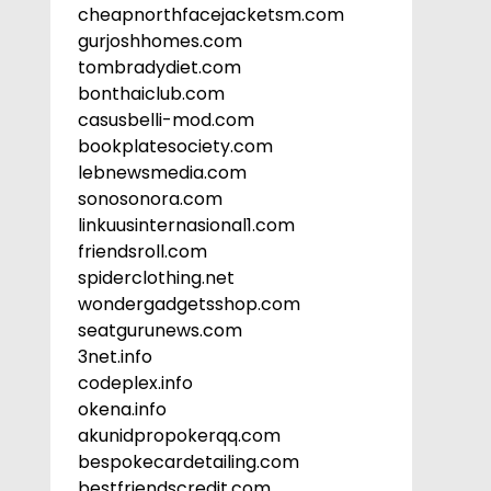
cheapnorthfacejacketsm.com
gurjoshhomes.com
tombradydiet.com
bonthaiclub.com
casusbelli-mod.com
bookplatesociety.com
lebnewsmedia.com
sonosonora.com
linkuusinternasional1.com
friendsroll.com
spiderclothing.net
wondergadgetsshop.com
seatgurunews.com
3net.info
codeplex.info
okena.info
akunidpropokerqq.com
bespokecardetailing.com
bestfriendscredit.com