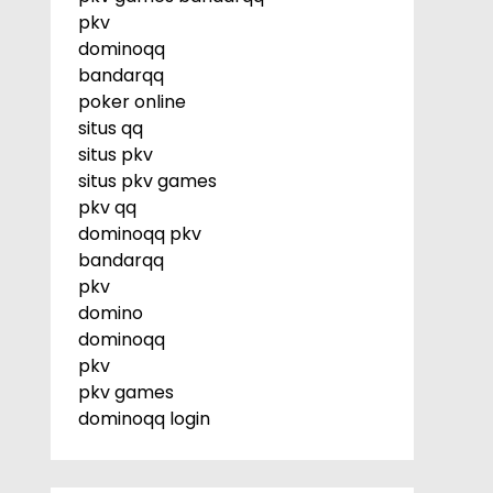
pkv
dominoqq
bandarqq
poker online
situs qq
situs pkv
situs pkv games
pkv qq
dominoqq pkv
bandarqq
pkv
domino
dominoqq
pkv
pkv games
dominoqq login