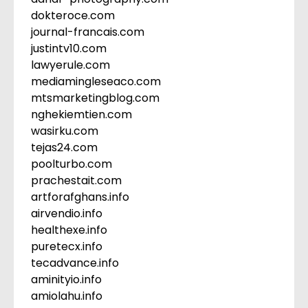
dokteroce.com
journal-francais.com
justintv10.com
lawyerule.com
mediamingleseaco.com
mtsmarketingblog.com
nghekiemtien.com
wasirku.com
tejas24.com
poolturbo.com
prachestait.com
artforafghans.info
airvendio.info
healthexe.info
puretecx.info
tecadvance.info
aminityio.info
amiolahu.info