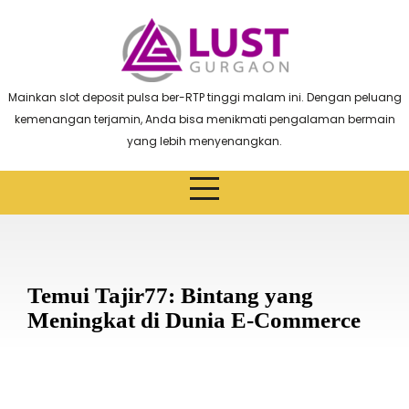
Skip
to
content
Mainkan slot deposit pulsa ber-RTP tinggi malam ini. Dengan peluang
kemenangan terjamin, Anda bisa menikmati pengalaman bermain
yang lebih menyenangkan.
Temui Tajir77: Bintang yang
Meningkat di Dunia E-Commerce