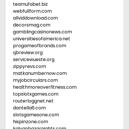
teamufabet.biz
webfullform.com
allviddownload.com
decorsmag.com
gamblingcasinonews.com
universitiesofamerica.net
progameofbrands.com
qbreview.org
servicewueste.org
zippyrevs.com
matkanumbernow.com
myjobcirculars.com
healthmoreoverfitness.com
topslotxgames.com
routerloggnet.net
dantella6.com
slotsgamesone.com
hispinzone.com
kalyanbazarnights.com