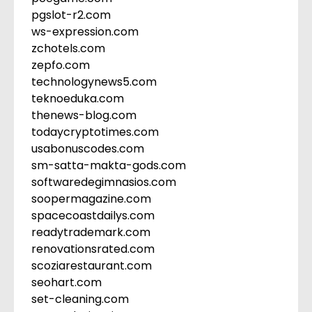
pgslot-r2.com
ws-expression.com
zchotels.com
zepfo.com
technologynews5.com
teknoeduka.com
thenews-blog.com
todaycryptotimes.com
usabonuscodes.com
sm-satta-makta-gods.com
softwaredegimnasios.com
soopermagazine.com
spacecoastdailys.com
readytrademark.com
renovationsrated.com
scoziarestaurant.com
seohart.com
set-cleaning.com