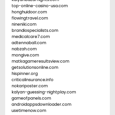
top-online-casino-usa.com
honghuidoor.com
flowingtravel.com
nineniki.com
brandiospecialists.com
medicalcare7.com
adtennaball.com
nabzah.com
mongive.com
matkagameresultsview.com
getsolutionsonline.com
hispinner.org
criticalinsurance.info
nokariposter.com
kalyan-guessing-nightplay.com
gameofpanels.com
androidappsdownloader.com
usetimenow.com