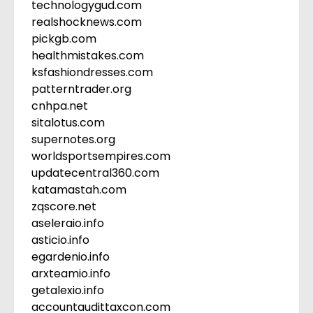
technologygud.com
realshocknews.com
pickgb.com
healthmistakes.com
ksfashiondresses.com
patterntrader.org
cnhpa.net
sitalotus.com
supernotes.org
worldsportsempires.com
updatecentral360.com
katamastah.com
zqscore.net
aseleraio.info
asticio.info
egardenio.info
arxteamio.info
getalexio.info
accountaudittaxcon.com