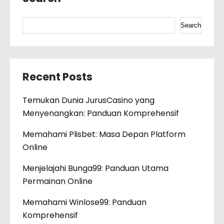
Search
Recent Posts
Temukan Dunia JurusCasino yang
Menyenangkan: Panduan Komprehensif
Memahami Plisbet: Masa Depan Platform
Online
Menjelajahi Bunga99: Panduan Utama
Permainan Online
Memahami Winlose99: Panduan
Komprehensif