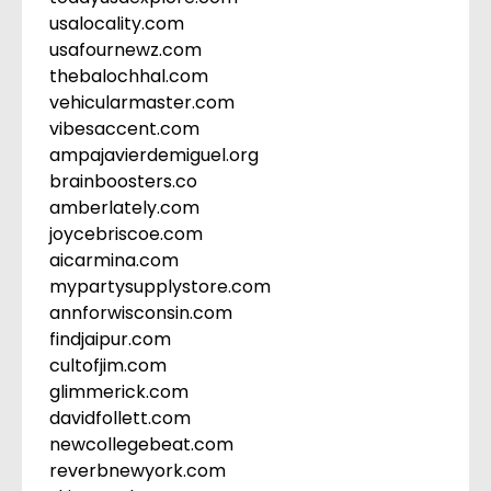
usalocality.com
usafournewz.com
thebalochhal.com
vehicularmaster.com
vibesaccent.com
ampajavierdemiguel.org
brainboosters.co
amberlately.com
joycebriscoe.com
aicarmina.com
mypartysupplystore.com
annforwisconsin.com
findjaipur.com
cultofjim.com
glimmerick.com
davidfollett.com
newcollegebeat.com
reverbnewyork.com