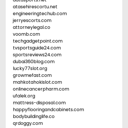
atasehirescortu.net
engineeringtechub.com
jerryescorts.com
attorneylegal.co
voomb.com
techgadgetpoint.com
tvsportsguide24.com
sportsreviews24.com
dubai360blog.com
lucky77slot.org
growmefast.com
mahkotahokislot.com
onlinecancerpharm.com
ufalek.org
mattress-disposal.com
happyflooringandcabinets.com
bodybuildinglife.co
qrdoggy.com