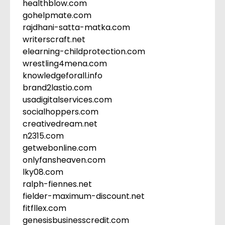
healthblow.com
gohelpmate.com
rajdhani-satta-matka.com
writerscraft.net
elearning-childprotection.com
wrestling4mena.com
knowledgeforall.info
brand2lastio.com
usadigitalservices.com
socialhoppers.com
creativedream.net
n2315.com
getwebonline.com
onlyfansheaven.com
lky08.com
ralph-fiennes.net
fielder-maximum-discount.net
fitfllex.com
genesisbusinesscredit.com