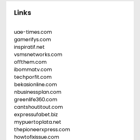
Links
uae-times.com
gamerifys.com
inspiratif.net
vsmsnetworks.com
offthem.com
ibommatv.com
techporfit.com
bekasionline.com
nbusinessplan.com
greenlife360.com
cantshoutitout.com
expressufabet.biz
mypuertoplata.net
thepioneerxpress.com
howtofixissue.com