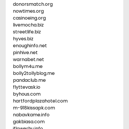
donorsmatch.org
nowtimes.org
casinoeing.org
livemocha.biz
streetlife.biz
hyves.biz
enoughinfo.net
pinhive.net
warnabet.net
bollym4u.me
bolly2tollyblog.me
pandaclub.me
flyttevask.io
byhous.com
hartfordplazahotel.com
m-918kissapk.com
nabavkame.info
gakbiasa.com
iflowerhu.info