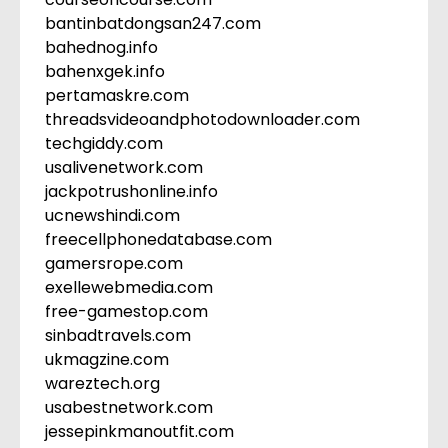
bantinbatdongsan247.com
bahednog.info
bahenxgek.info
pertamaskre.com
threadsvideoandphotodownloader.com
techgiddy.com
usalivenetwork.com
jackpotrushonline.info
ucnewshindi.com
freecellphonedatabase.com
gamersrope.com
exellewebmedia.com
free-gamestop.com
sinbadtravels.com
ukmagzine.com
wareztech.org
usabestnetwork.com
jessepinkmanoutfit.com