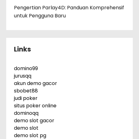
Pengertian Parlay4D: Panduan Komprehensif
untuk Pengguna Baru
Links
domino99
jurusqq
akun demo gacor
sbobet88
judi poker
situs poker online
dominoqq
demo slot gacor
demo slot
demo slot pg