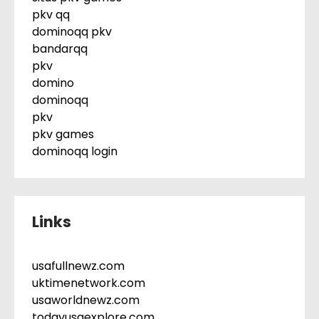
pkv qq
dominoqq pkv
bandarqq
pkv
domino
dominoqq
pkv
pkv games
dominoqq login
Links
usafullnewz.com
uktimenetwork.com
usaworldnewz.com
todayusaexplore.com