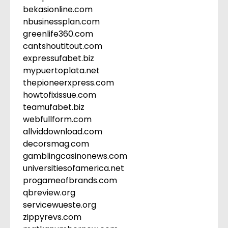
bekasionline.com
nbusinessplan.com
greenlife360.com
cantshoutitout.com
expressufabet.biz
mypuertoplata.net
thepioneerxpress.com
howtofixissue.com
teamufabet.biz
webfullform.com
allviddownload.com
decorsmag.com
gamblingcasinonews.com
universitiesofamerica.net
progameofbrands.com
qbreview.org
servicewueste.org
zippyrevs.com