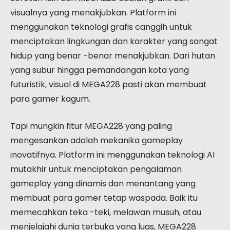
visualnya yang menakjubkan. Platform ini
menggunakan teknologi grafis canggih untuk
menciptakan lingkungan dan karakter yang sangat
hidup yang benar -benar menakjubkan. Dari hutan
yang subur hingga pemandangan kota yang
futuristik, visual di MEGA228 pasti akan membuat
para gamer kagum.
Tapi mungkin fitur MEGA228 yang paling
mengesankan adalah mekanika gameplay
inovatifnya. Platform ini menggunakan teknologi AI
mutakhir untuk menciptakan pengalaman
gameplay yang dinamis dan menantang yang
membuat para gamer tetap waspada. Baik itu
memecahkan teka -teki, melawan musuh, atau
menjelajahi dunia terbuka yang luas, MEGA228