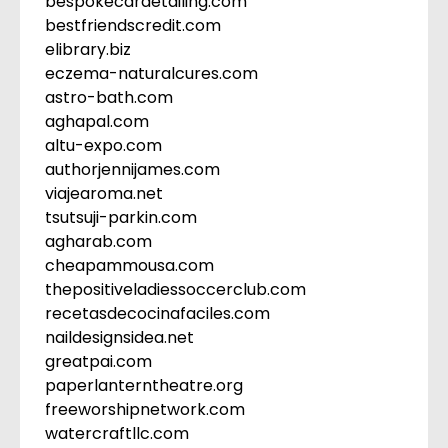
bespokecardetailing.com
bestfriendscredit.com
elibrary.biz
eczema-naturalcures.com
astro-bath.com
aghapal.com
altu-expo.com
authorjennijames.com
viajearoma.net
tsutsuji-parkin.com
agharab.com
cheapammousa.com
thepositiveladiessoccerclub.com
recetasdecocinafaciles.com
naildesignsidea.net
greatpai.com
paperlanterntheatre.org
freeworshipnetwork.com
watercraftllc.com