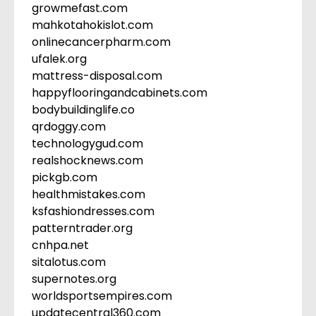
growmefast.com
mahkotahokislot.com
onlinecancerpharm.com
ufalek.org
mattress-disposal.com
happyflooringandcabinets.com
bodybuildinglife.co
qrdoggy.com
technologygud.com
realshocknews.com
pickgb.com
healthmistakes.com
ksfashiondresses.com
patterntrader.org
cnhpa.net
sitalotus.com
supernotes.org
worldsportsempires.com
updatecentral360.com