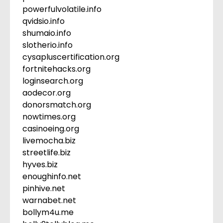
powerfulvolatile.info
qvidsio.info
shumaio.info
slotherio.info
cysapluscertification.org
fortnitehacks.org
loginsearch.org
aodecor.org
donorsmatch.org
nowtimes.org
casinoeing.org
livemocha.biz
streetlife.biz
hyves.biz
enoughinfo.net
pinhive.net
warnabet.net
bollym4u.me