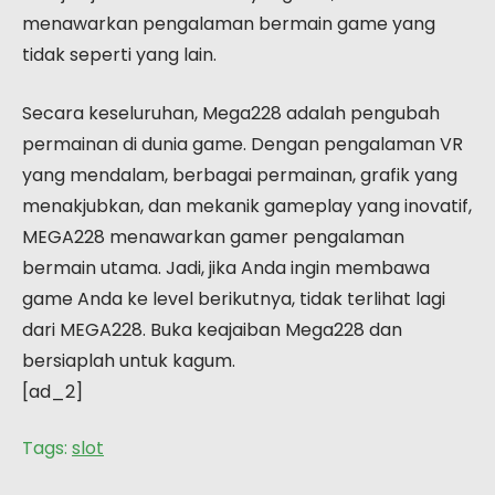
menawarkan pengalaman bermain game yang
tidak seperti yang lain.
Secara keseluruhan, Mega228 adalah pengubah
permainan di dunia game. Dengan pengalaman VR
yang mendalam, berbagai permainan, grafik yang
menakjubkan, dan mekanik gameplay yang inovatif,
MEGA228 menawarkan gamer pengalaman
bermain utama. Jadi, jika Anda ingin membawa
game Anda ke level berikutnya, tidak terlihat lagi
dari MEGA228. Buka keajaiban Mega228 dan
bersiaplah untuk kagum.
[ad_2]
Tags:
slot