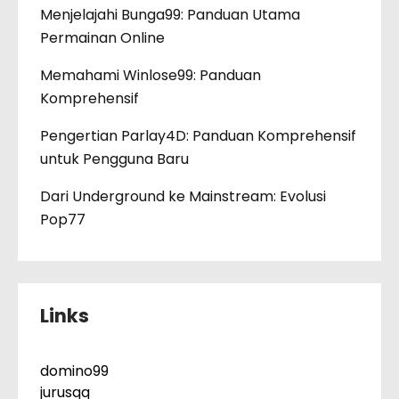
Menjelajahi Bunga99: Panduan Utama
Permainan Online
Memahami Winlose99: Panduan
Komprehensif
Pengertian Parlay4D: Panduan Komprehensif
untuk Pengguna Baru
Dari Underground ke Mainstream: Evolusi
Pop77
Links
domino99
jurusqq