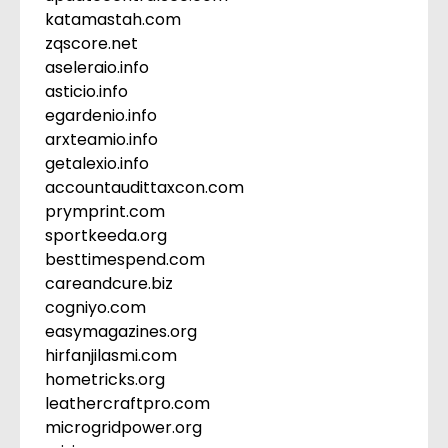
katamastah.com
zqscore.net
aseleraio.info
asticio.info
egardenio.info
arxteamio.info
getalexio.info
accountaudittaxcon.com
prymprint.com
sportkeeda.org
besttimespend.com
careandcure.biz
cogniyo.com
easymagazines.org
hirfanjilasmi.com
hometricks.org
leathercraftpro.com
microgridpower.org