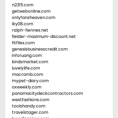
n2315.com
getwebonline.com
onlyfansheaven.com
lky08.com
ralph-fiennes.net
fielder-maximum-discount.net
fitfllex.com
genesisbusinesscredit.com
inforuang.com
kindsmarket.com
luvelylife.com
macramb.com
mypet-diary.com
oxweekly.com
panamacitydeckcontractors.com
westfashions.com
toolshandy.com
travelstager.com