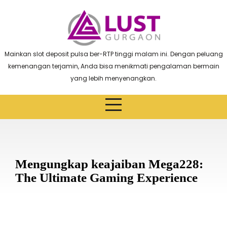
Skip
to
content
Mainkan slot deposit pulsa ber-RTP tinggi malam ini. Dengan peluang
kemenangan terjamin, Anda bisa menikmati pengalaman bermain
yang lebih menyenangkan.
Mengungkap keajaiban Mega228:
The Ultimate Gaming Experience