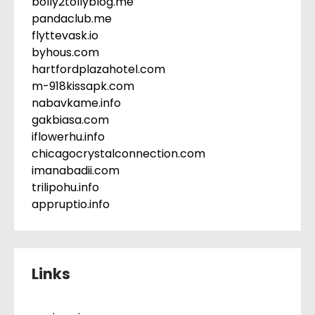
bolly2tollyblog.me
pandaclub.me
flyttevask.io
byhous.com
hartfordplazahotel.com
m-918kissapk.com
nabavkame.info
gakbiasa.com
iflowerhu.info
chicagocrystalconnection.com
imanabadii.com
trilipohu.info
appruptio.info
Links