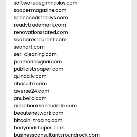
softwaredegimnasios.com
soopermagazine.com
spacecoastdailys.com
readytrademark.com
renovationsrated.com
scoziarestaurant.com
seohart.com
set-cleaning.com
promodesignai.com
publicistspaper.com
quindaily.com
abosulte.com
aiverse24.com
anubella.com
audiobooksonaudible.com
beautenetwork.com
bitcoin-tracing.com
bodyandshapes.com
businessconsultantsroundrock.com