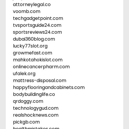
attorneylegal.co
voomb.com
techgadgetpoint.com
tvsportsguide24.com
sportsreviews24.com
dubai360blog.com
lucky77slot.org
growmefast.com
mahkotahokislot.com
onlinecancerpharm.com
ufalek.org
mattress-disposal.com
happyflooringandcabinets.com
bodybuildinglife.co
qrdoggy.com
technologygud.com
realshocknews.com
pickgb.com
healthmistakes.com