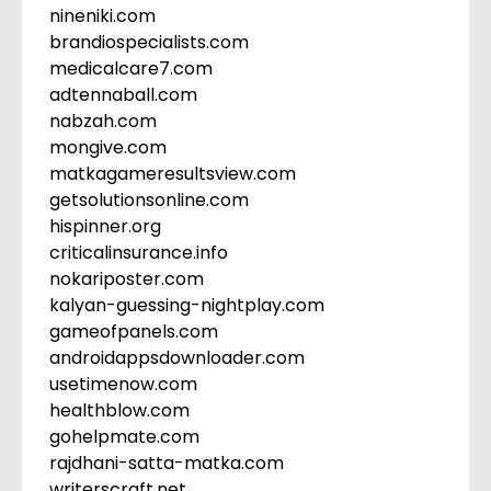
nineniki.com
brandiospecialists.com
medicalcare7.com
adtennaball.com
nabzah.com
mongive.com
matkagameresultsview.com
getsolutionsonline.com
hispinner.org
criticalinsurance.info
nokariposter.com
kalyan-guessing-nightplay.com
gameofpanels.com
androidappsdownloader.com
usetimenow.com
healthblow.com
gohelpmate.com
rajdhani-satta-matka.com
writerscraft.net