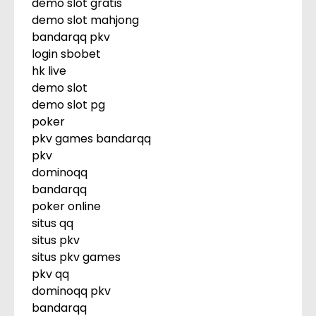
demo slot gratis
demo slot mahjong
bandarqq pkv
login sbobet
hk live
demo slot
demo slot pg
poker
pkv games bandarqq
pkv
dominoqq
bandarqq
poker online
situs qq
situs pkv
situs pkv games
pkv qq
dominoqq pkv
bandarqq