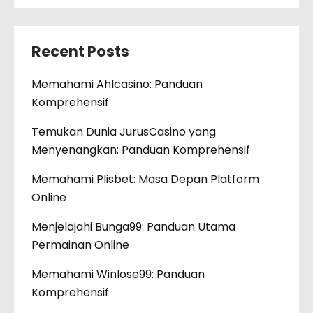
Recent Posts
Memahami Ahlcasino: Panduan
Komprehensif
Temukan Dunia JurusCasino yang
Menyenangkan: Panduan Komprehensif
Memahami Plisbet: Masa Depan Platform
Online
Menjelajahi Bunga99: Panduan Utama
Permainan Online
Memahami Winlose99: Panduan
Komprehensif