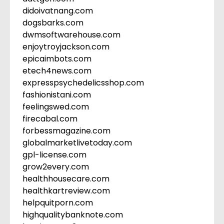
didoivatnang.com
dogsbarks.com
dwmsoftwarehouse.com
enjoytroyjackson.com
epicaimbots.com
etech4news.com
expresspsychedelicsshop.com
fashionistani.com
feelingswed.com
firecabal.com
forbessmagazine.com
globalmarketlivetoday.com
gpl-license.com
grow2every.com
healthhousecare.com
healthkartreview.com
helpquitporn.com
highqualitybanknote.com