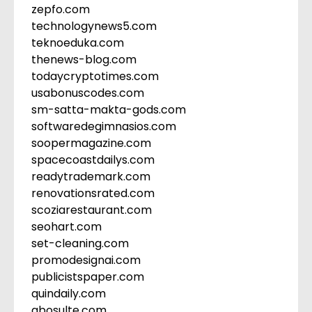
zepfo.com
technologynews5.com
teknoeduka.com
thenews-blog.com
todaycryptotimes.com
usabonuscodes.com
sm-satta-makta-gods.com
softwaredegimnasios.com
soopermagazine.com
spacecoastdailys.com
readytrademark.com
renovationsrated.com
scoziarestaurant.com
seohart.com
set-cleaning.com
promodesignai.com
publicistspaper.com
quindaily.com
abosulte.com