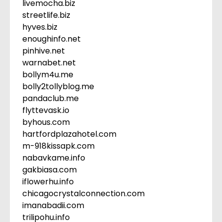
livemocha.biz
streetlife.biz
hyves.biz
enoughinfo.net
pinhive.net
warnabet.net
bollym4u.me
bolly2tollyblog.me
pandaclub.me
flyttevask.io
byhous.com
hartfordplazahotel.com
m-918kissapk.com
nabavkame.info
gakbiasa.com
iflowerhu.info
chicagocrystalconnection.com
imanabadii.com
trilipohu.info