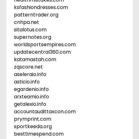
ksfashiondresses.com
patterntrader.org
cnhpa.net
sitalotus.com
supernotes.org
worldsportsempires.com
updatecentral360.com
katamastah.com
zqscore.net
aseleraio.info
asticio.info
egardenio.info
arxteamio.info
getalexio.info
accountaudittaxcon.com
prymprint.com
sportkeeda.org
besttimespend.com