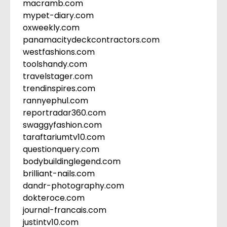
macramb.com
mypet-diary.com
oxweekly.com
panamacitydeckcontractors.com
westfashions.com
toolshandy.com
travelstager.com
trendinspires.com
rannyephul.com
reportradar360.com
swaggyfashion.com
taraftariumtv10.com
questionquery.com
bodybuildinglegend.com
brilliant-nails.com
dandr-photography.com
dokteroce.com
journal-francais.com
justintv10.com