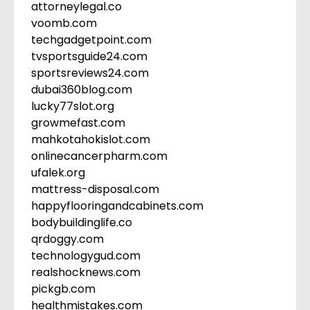
attorneylegal.co
voomb.com
techgadgetpoint.com
tvsportsguide24.com
sportsreviews24.com
dubai360blog.com
lucky77slot.org
growmefast.com
mahkotahokislot.com
onlinecancerpharm.com
ufalek.org
mattress-disposal.com
happyflooringandcabinets.com
bodybuildinglife.co
qrdoggy.com
technologygud.com
realshocknews.com
pickgb.com
healthmistakes.com