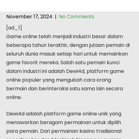
November 17, 2024
|
No Comments
[ad_1]
Game online telah menjadi industri besar dalam
beberapa tahun terakhir, dengan jutaan pemain di
seluruh dunia masuk setiap hari untuk memainkan
game favorit mereka. Salah satu pemain kunci
dalam industri ini adalah Dewi4d, platform game
online populer yang mengubah cara orang
bermain dan berinteraksi satu sama lain secara
online.
Dewi4d adalah platform game online unik yang
menawarkan beragam permainan untuk dipilih
para pemain. Dari permainan kasino tradisional