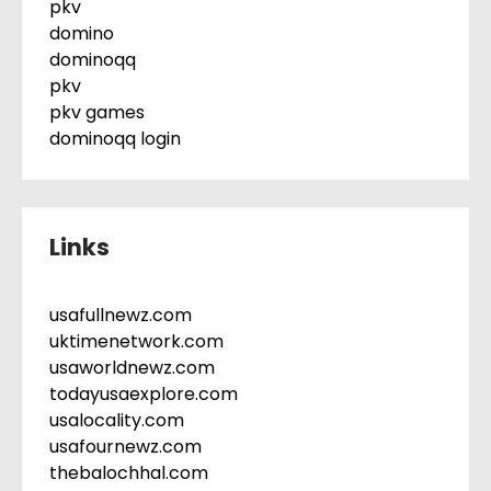
pkv
domino
dominoqq
pkv
pkv games
dominoqq login
Links
usafullnewz.com
uktimenetwork.com
usaworldnewz.com
todayusaexplore.com
usalocality.com
usafournewz.com
thebalochhal.com