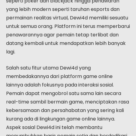
seperti poker dan blackjack hingga penawaran
yang lebih modern seperti taruhan esports dan
permainan realitas virtual, Dewi4d memiliki sesuatu
untuk semua orang. Platform ini terus memperbarui
penawarannya agar pemain tetap terlibat dan
datang kembali untuk mendapatkan lebih banyak
lagi.
Salah satu fitur utama Dewi4d yang
membedakannya dari platform game online
lainnya adalah fokusnya pada interaksi sosial.
Pemain dapat mengobrol satu sama lain secara
real-time sambil bermain game, menciptakan rasa
kebersamaan dan persahabatan yang sering kali
kurang ada di lingkungan game online lainnya.
Aspek sosial Dewi4d ini telah membantu
menumbuhkan basis pemain setia dan berdedikasi