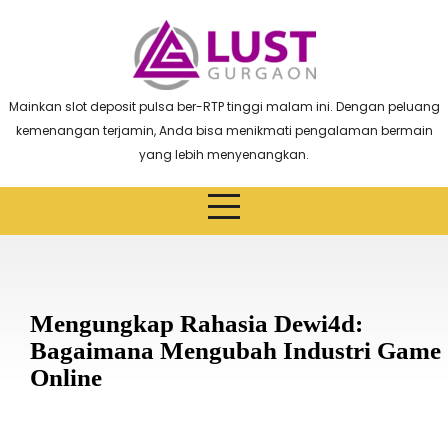
Skip
to
content
Mainkan slot deposit pulsa ber-RTP tinggi malam ini. Dengan peluang
kemenangan terjamin, Anda bisa menikmati pengalaman bermain
yang lebih menyenangkan.
Mengungkap Rahasia Dewi4d:
Bagaimana Mengubah Industri Game
Online