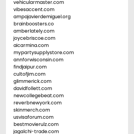
vehicularmaster.com
vibesaccent.com
ampajavierdemiguel.org
brainboosters.co
amberlately.com
joycebriscoe.com
aicarmina.com
mypartysupplystore.com
annforwisconsin.com
findjaipur.com
cultofjim.com
glimmerick.com
davidfollett.com
newcollegebeat.com
reverbnewyork.com
skinmerch.com
usvisaforum.com
bestmovierulz.com
jagalchi-trade.com