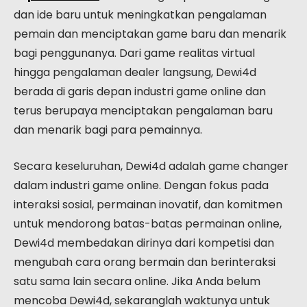
dan ide baru untuk meningkatkan pengalaman
pemain dan menciptakan game baru dan menarik
bagi penggunanya. Dari game realitas virtual
hingga pengalaman dealer langsung, Dewi4d
berada di garis depan industri game online dan
terus berupaya menciptakan pengalaman baru
dan menarik bagi para pemainnya.
Secara keseluruhan, Dewi4d adalah game changer
dalam industri game online. Dengan fokus pada
interaksi sosial, permainan inovatif, dan komitmen
untuk mendorong batas-batas permainan online,
Dewi4d membedakan dirinya dari kompetisi dan
mengubah cara orang bermain dan berinteraksi
satu sama lain secara online. Jika Anda belum
mencoba Dewi4d, sekaranglah waktunya untuk