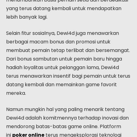
yang terus datang kembali untuk mendapatkan
lebih banyak lagi.
Selain fitur sosialnya, Dewi4d juga menawarkan
berbagai macam bonus dan promosi untuk
membuat pemain tetap terlibat dan bersemangat.
Dari bonus sambutan untuk pemain baru hingga
hadiah loyalitas untuk pelanggan lama, Dewi4d
terus menawarkan insentif bagi pemain untuk terus
datang kembali dan memainkan game favorit
mereka.
Namun mungkin hal yang paling menarik tentang
Dewi4d adalah komitmennya terhadap inovasi dan
mendorong batas-batas game online. Platform
ini
poker online
terus mengeksplorasi teknologi