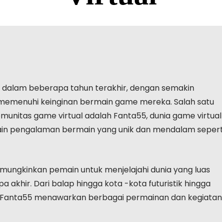
 dalam beberapa tahun terakhir, dengan semakin
k memenuhi keinginan bermain game mereka. Salah satu
unitas game virtual adalah Fanta55, dunia game virtual
in pengalaman bermain yang unik dan mendalam sepert
mungkinkan pemain untuk menjelajahi dunia yang luas
 akhir. Dari balap hingga kota -kota futuristik hingga
, Fanta55 menawarkan berbagai permainan dan kegiatan