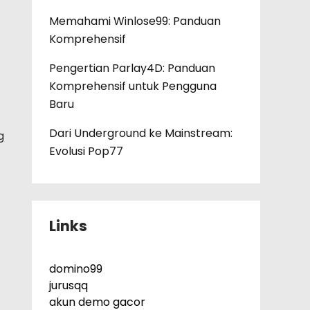
Memahami Winlose99: Panduan
Komprehensif
Pengertian Parlay4D: Panduan
Komprehensif untuk Pengguna
Baru
Dari Underground ke Mainstream:
g
Evolusi Pop77
Links
domino99
jurusqq
akun demo gacor