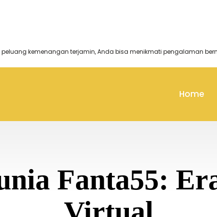
ngan peluang kemenangan terjamin, Anda bisa menikmati pengalaman be
Home
unia Fanta55: E
Virtual