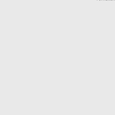
navigation