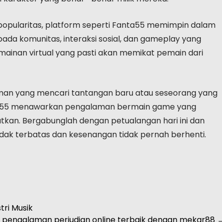
popularitas, platform seperti Fanta55 memimpin dalam
a komunitas, interaksi sosial, dan gameplay yang
inan virtual yang pasti akan memikat pemain dari
man yang mencari tantangan baru atau seseorang yang
 Fanta55 menawarkan pengalaman bermain game yang
tkan. Bergabunglah dengan petualangan hari ini dan
idak terbatas dan kesenangan tidak pernah berhenti.
tri Musik
pengalaman perjudian online terbaik dengan mekar88