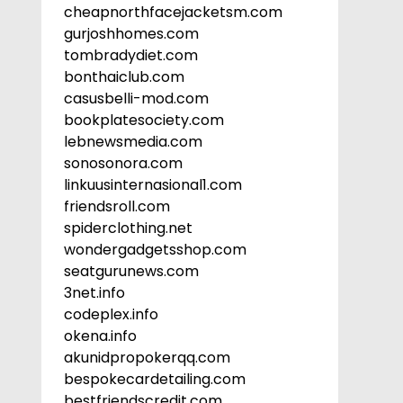
cheapnorthfacejacketsm.com
gurjoshhomes.com
tombradydiet.com
bonthaiclub.com
casusbelli-mod.com
bookplatesociety.com
lebnewsmedia.com
sonosonora.com
linkuusinternasional1.com
friendsroll.com
spiderclothing.net
wondergadgetsshop.com
seatgurunews.com
3net.info
codeplex.info
okena.info
akunidpropokerqq.com
bespokecardetailing.com
bestfriendscredit.com