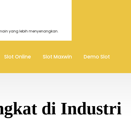
rmain yang lebih menyenangkan.
Slot Online
Slot Maxwin
Demo Slot
gkat di Industri