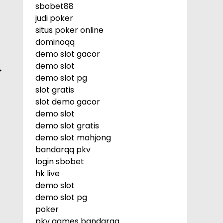
sbobet88
judi poker
situs poker online
dominoqq
demo slot gacor
demo slot
→
demo slot pg
slot gratis
slot demo gacor
demo slot
demo slot gratis
demo slot mahjong
bandarqq pkv
login sbobet
hk live
demo slot
demo slot pg
poker
pkv games bandarqq