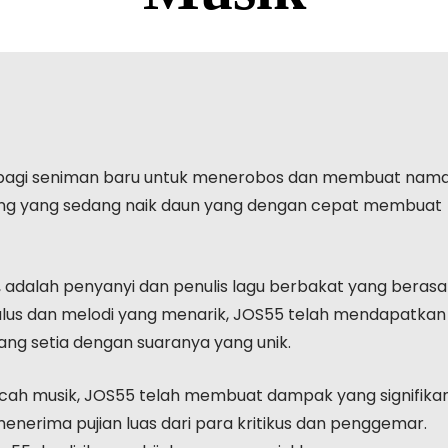
ulit bagi seniman baru untuk menerobos dan membuat nam
ntang yang sedang naik daun yang dengan cepat membuat
 adalah penyanyi dan penulis lagu berbakat yang berasa
halus dan melodi yang menarik, JOS55 telah mendapatkan
g setia dengan suaranya yang unik.
ancah musik, JOS55 telah membuat dampak yang signifika
enerima pujian luas dari para kritikus dan penggemar.