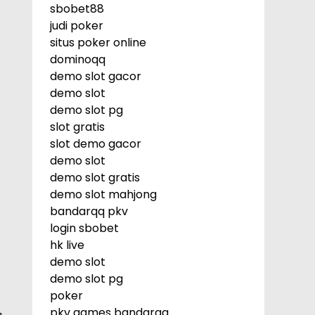
sbobet88
judi poker
situs poker online
dominoqq
demo slot gacor
demo slot
demo slot pg
slot gratis
slot demo gacor
demo slot
demo slot gratis
demo slot mahjong
bandarqq pkv
login sbobet
hk live
demo slot
demo slot pg
poker
→
pkv games bandarqq