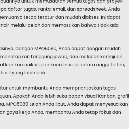
mpuannya untuk memusatkan semua tugas dan proyek
pa daftar tugas, rantai email, dan spreadsheet, Anda
uanya tetap teratur dan mudah diakses. Ini dapat
incir melalui celah dan memastikan bahwa tidak ada
borasinya. Dengan MPO8080, Anda dapat dengan mudah
, menetapkan tanggung jawab, dan melacak kemajuan
tkan komunikasi dan koordinasi di antara anggota tim,
asil yang lebih baik.
itur untuk membantu Anda memprioritaskan tugas,
an. Apakah Anda lebih suka papan visual Kanban, grafi
ana, MPO8080 telah Anda liput. Anda dapat menyesuaikan
 dan gaya kerja Anda, membantu Anda tetap fokus dan