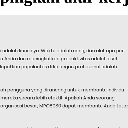
ensi adalah kuncinya. Waktu adalah uang, dan alat apa pun
 Anda dan meningkatkan produktivitas adalah aset
dapatkan popularitas di kalangan profesional adalah
ah pengguna yang dirancang untuk membantu individu
a mereka secara lebih efektif. Apakah Anda seorang
dari organisasi besar, MPO8080 dapat membantu Anda teta