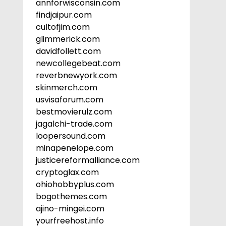
annforwisconsin.com
findjaipur.com
cultofjim.com
glimmerick.com
davidfollett.com
newcollegebeat.com
reverbnewyork.com
skinmerch.com
usvisaforum.com
bestmovierulz.com
jagalchi-trade.com
loopersound.com
minapenelope.com
justicereformalliance.com
cryptoglax.com
ohiohobbyplus.com
bogothemes.com
ajino-mingei.com
yourfreehost.info