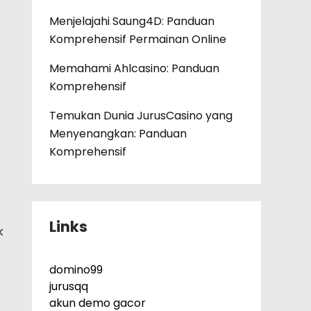
Menjelajahi Saung4D: Panduan
Komprehensif Permainan Online
Memahami Ahlcasino: Panduan
Komprehensif
Temukan Dunia JurusCasino yang
Menyenangkan: Panduan
Komprehensif
Links
k
domino99
jurusqq
akun demo gacor