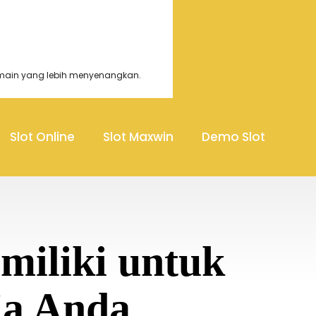
rmain yang lebih menyenangkan.
Slot Online
Slot Maxwin
Demo Slot
miliki untuk
ja Anda