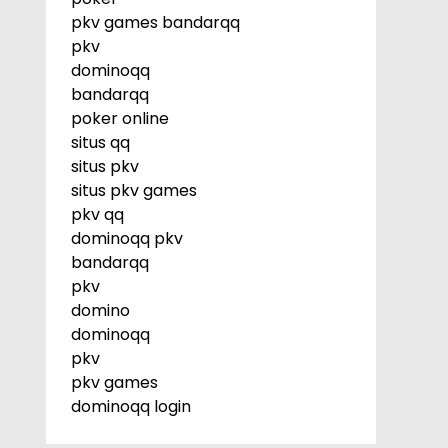
pkv games bandarqq
pkv
dominoqq
bandarqq
poker online
situs qq
situs pkv
situs pkv games
pkv qq
dominoqq pkv
bandarqq
pkv
domino
dominoqq
pkv
pkv games
dominoqq login