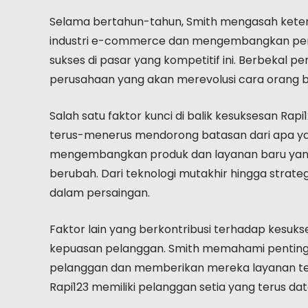
Selama bertahun-tahun, Smith mengasah ketera
industri e-commerce dan mengembangkan pem
sukses di pasar yang kompetitif ini. Berbekal pe
perusahaan yang akan merevolusi cara orang be
Salah satu faktor kunci di balik kesuksesan Rap
terus-menerus mendorong batasan dari apa ya
mengembangkan produk dan layanan baru yan
berubah. Dari teknologi mutakhir hingga strateg
dalam persaingan.
Faktor lain yang berkontribusi terhadap kesu
kepuasan pelanggan. Smith memahami pentin
pelanggan dan memberikan mereka layanan ter
Rapi123 memiliki pelanggan setia yang terus d