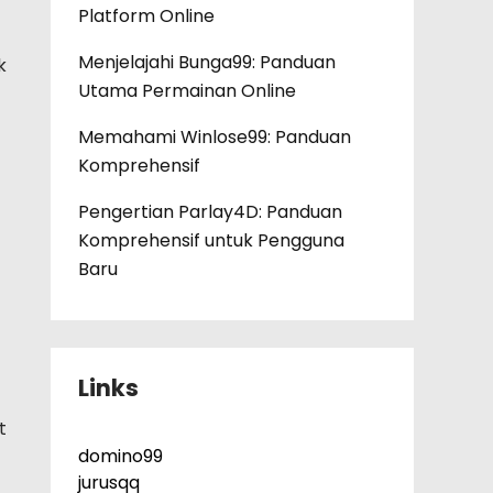
Platform Online
Menjelajahi Bunga99: Panduan
k
Utama Permainan Online
Memahami Winlose99: Panduan
Komprehensif
Pengertian Parlay4D: Panduan
Komprehensif untuk Pengguna
Baru
Links
t
domino99
jurusqq