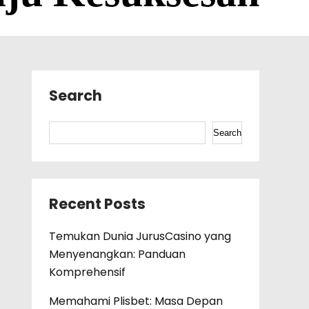
Search
Search
Recent Posts
Temukan Dunia JurusCasino yang
Menyenangkan: Panduan
Komprehensif
Memahami Plisbet: Masa Depan