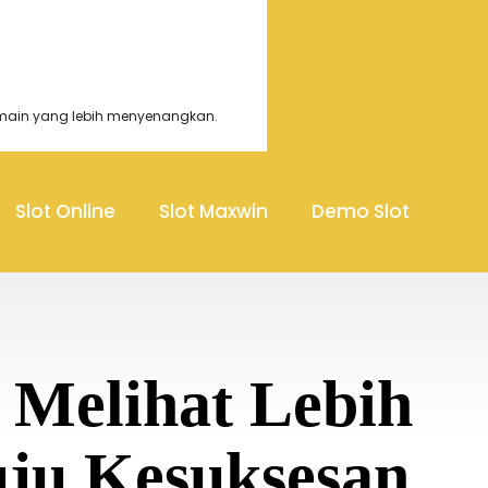
rmain yang lebih menyenangkan.
Slot Online
Slot Maxwin
Demo Slot
 Melihat Lebih
ju Kesuksesan