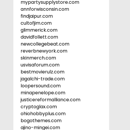
mypartysupplystore.com
annforwisconsin.com
findjaipur.com
cultofjim.com
glimmerick.com
davidfollett.com
newcollegebeat.com
reverbnewyork.com
skinmerch.com
usvisaforum.com
bestmovierulz.com
jagalchi-trade.com
loopersound.com
minapenelope.com
justicereformalliance.com
cryptoglax.com
ohiohobbyplus.com
bogothemes.com
ajino-mingei.com