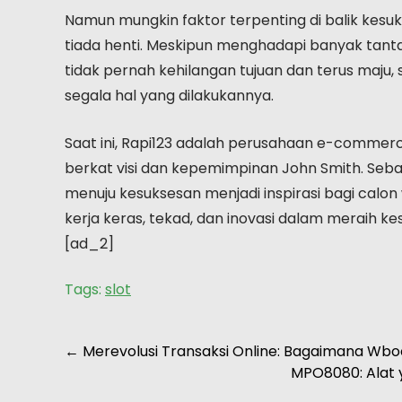
Namun mungkin faktor terpenting di balik kesu
tiada henti. Meskipun menghadapi banyak tanta
tidak pernah kehilangan tujuan dan terus maju,
segala hal yang dilakukannya.
Saat ini, Rapi123 adalah perusahaan e-comm
berkat visi dan kepemimpinan John Smith. Sebaga
menuju kesuksesan menjadi inspirasi bagi calon
kerja keras, tekad, dan inovasi dalam meraih kes
[ad_2]
Tags:
slot
Post
←
Merevolusi Transaksi Online: Bagaimana W
MPO8080: Alat y
navigation