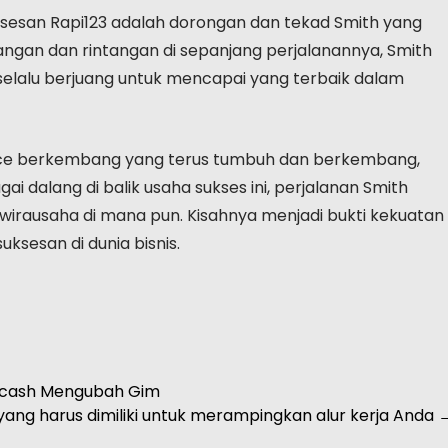
ksesan Rapi123 adalah dorongan dan tekad Smith yang
ngan dan rintangan di sepanjang perjalanannya, Smith
 selalu berjuang untuk mencapai yang terbaik dalam
erce berkembang yang terus tumbuh dan berkembang,
i dalang di balik usaha sukses ini, perjalanan Smith
 wirausaha di mana pun. Kisahnya menjadi bukti kekuatan
uksesan di dunia bisnis.
bocash Mengubah Gim
ang harus dimiliki untuk merampingkan alur kerja Anda