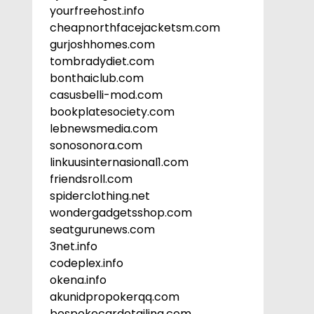
yourfreehost.info
cheapnorthfacejacketsm.com
gurjoshhomes.com
tombradydiet.com
bonthaiclub.com
casusbelli-mod.com
bookplatesociety.com
lebnewsmedia.com
sonosonora.com
linkuusinternasional1.com
friendsroll.com
spiderclothing.net
wondergadgetsshop.com
seatgurunews.com
3net.info
codeplex.info
okena.info
akunidpropokerqq.com
bespokecardetailing.com