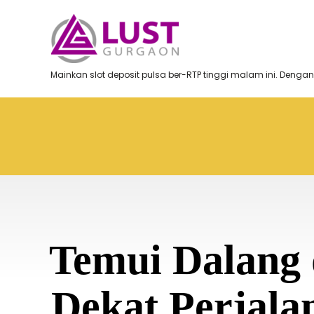
Skip
to
content
Mainkan slot deposit pulsa ber-RTP tinggi malam ini. De
Temui Dalang 
Dekat Perjal