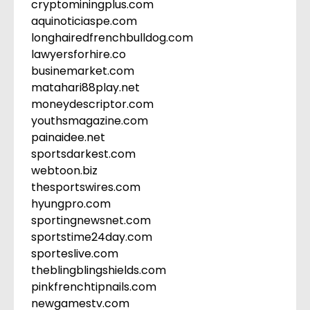
cryptominingplus.com
aquinoticiaspe.com
longhairedfrenchbulldog.com
lawyersforhire.co
businemarket.com
matahari88play.net
moneydescriptor.com
youthsmagazine.com
painaidee.net
sportsdarkest.com
webtoon.biz
thesportswires.com
hyungpro.com
sportingnewsnet.com
sportstime24day.com
sporteslive.com
theblingblingshields.com
pinkfrenchtipnails.com
newgamestv.com