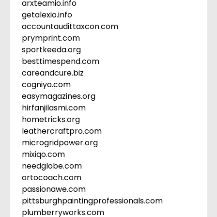
arxteamio.info
getalexio.info
accountaudittaxcon.com
prymprint.com
sportkeeda.org
besttimespend.com
careandcure.biz
cogniyo.com
easymagazines.org
hirfanjilasmi.com
hometricks.org
leathercraftpro.com
microgridpower.org
mixiqo.com
needglobe.com
ortocoach.com
passionawe.com
pittsburghpaintingprofessionals.com
plumberryworks.com