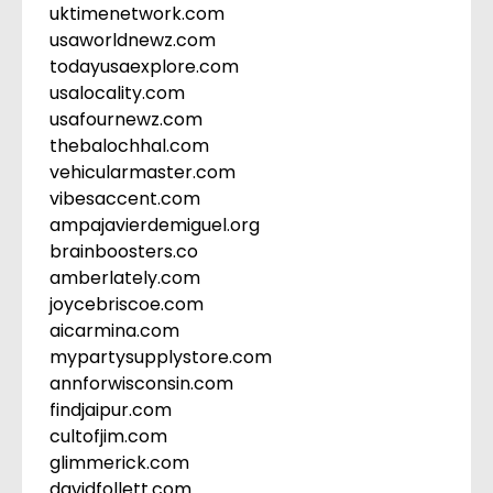
uktimenetwork.com
usaworldnewz.com
todayusaexplore.com
usalocality.com
usafournewz.com
thebalochhal.com
vehicularmaster.com
vibesaccent.com
ampajavierdemiguel.org
brainboosters.co
amberlately.com
joycebriscoe.com
aicarmina.com
mypartysupplystore.com
annforwisconsin.com
findjaipur.com
cultofjim.com
glimmerick.com
davidfollett.com