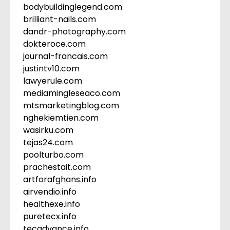
bodybuildinglegend.com
brilliant-nails.com
dandr-photography.com
dokteroce.com
journal-francais.com
justintv10.com
lawyerule.com
mediamingleseaco.com
mtsmarketingblog.com
nghekiemtien.com
wasirku.com
tejas24.com
poolturbo.com
prachestait.com
artforafghans.info
airvendio.info
healthexe.info
puretecx.info
tecadvance.info