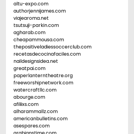
altu-expo.com
authorjennijames.com
viajearoma.net
tsutsuji-parkin.com
agharab.com
cheapammousa.com
thepositiveladiessoccerclub.com
recetasdecocinafaciles.com
naildesignsidea.net
greatpai.com
paperlanterntheatre.org
freeworshipnetwork.com
watercraftllc.com
abourge.com
afiliixs.com
alharammallz.com
americanbulletins.com
asespares.com
arabianstime.com