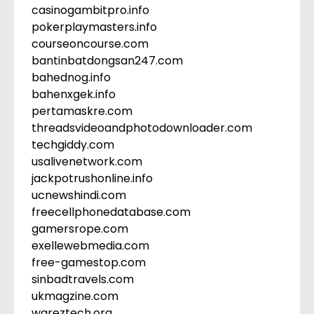
casinogambitpro.info
pokerplaymasters.info
courseoncourse.com
bantinbatdongsan247.com
bahednog.info
bahenxgek.info
pertamaskre.com
threadsvideoandphotodownloader.com
techgiddy.com
usalivenetwork.com
jackpotrushonline.info
ucnewshindi.com
freecellphonedatabase.com
gamersrope.com
exellewebmedia.com
free-gamestop.com
sinbadtravels.com
ukmagzine.com
wareztech.org