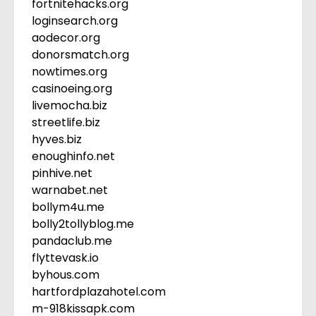
fortnitehacks.org
loginsearch.org
aodecor.org
donorsmatch.org
nowtimes.org
casinoeing.org
livemocha.biz
streetlife.biz
hyves.biz
enoughinfo.net
pinhive.net
warnabet.net
bollym4u.me
bolly2tollyblog.me
pandaclub.me
flyttevask.io
byhous.com
hartfordplazahotel.com
m-918kissapk.com