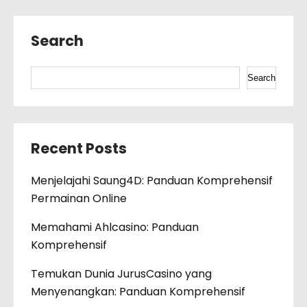
Search
Search
Recent Posts
Menjelajahi Saung4D: Panduan Komprehensif
Permainan Online
Memahami Ahlcasino: Panduan
Komprehensif
Temukan Dunia JurusCasino yang
Menyenangkan: Panduan Komprehensif