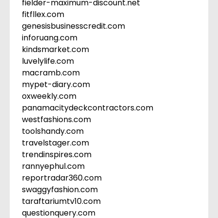
fielder-maximum-discount.net
fitfllex.com
genesisbusinesscredit.com
inforuang.com
kindsmarket.com
luvelylife.com
macramb.com
mypet-diary.com
oxweekly.com
panamacitydeckcontractors.com
westfashions.com
toolshandy.com
travelstager.com
trendinspires.com
rannyephul.com
reportradar360.com
swaggyfashion.com
taraftariumtv10.com
questionquery.com