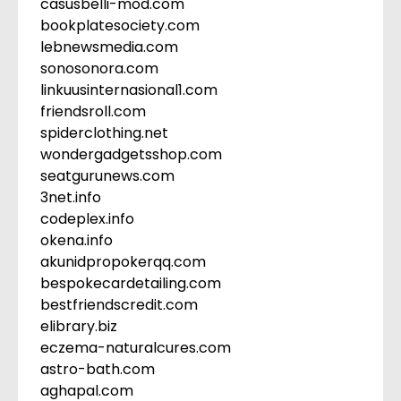
casusbelli-mod.com
bookplatesociety.com
lebnewsmedia.com
sonosonora.com
linkuusinternasional1.com
friendsroll.com
spiderclothing.net
wondergadgetsshop.com
seatgurunews.com
3net.info
codeplex.info
okena.info
akunidpropokerqq.com
bespokecardetailing.com
bestfriendscredit.com
elibrary.biz
eczema-naturalcures.com
astro-bath.com
aghapal.com