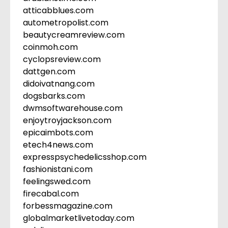
atticabblues.com
autometropolist.com
beautycreamreview.com
coinmoh.com
cyclopsreview.com
dattgen.com
didoivatnang.com
dogsbarks.com
dwmsoftwarehouse.com
enjoytroyjackson.com
epicaimbots.com
etech4news.com
expresspsychedelicsshop.com
fashionistani.com
feelingswed.com
firecabal.com
forbessmagazine.com
globalmarketlivetoday.com