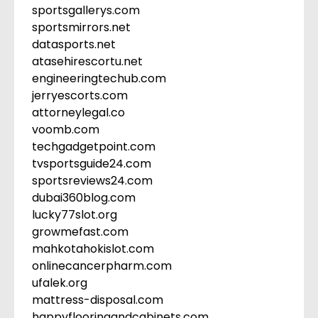
sportsgallerys.com
sportsmirrors.net
datasports.net
atasehirescortu.net
engineeringtechub.com
jerryescorts.com
attorneylegal.co
voomb.com
techgadgetpoint.com
tvsportsguide24.com
sportsreviews24.com
dubai360blog.com
lucky77slot.org
growmefast.com
mahkotahokislot.com
onlinecancerpharm.com
ufalek.org
mattress-disposal.com
happyflooringandcabinets.com