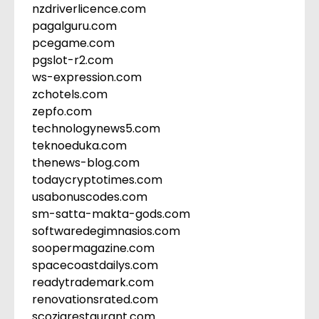
nzdriverlicence.com
pagalguru.com
pcegame.com
pgslot-r2.com
ws-expression.com
zchotels.com
zepfo.com
technologynews5.com
teknoeduka.com
thenews-blog.com
todaycryptotimes.com
usabonuscodes.com
sm-satta-makta-gods.com
softwaredegimnasios.com
soopermagazine.com
spacecoastdailys.com
readytrademark.com
renovationsrated.com
scoziarestaurant.com