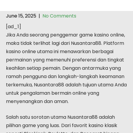
June 15, 2025
|
No Comments
[ad_1]
Jika Anda seorang penggemar game kasino online,
maka tidak terlihat lagi dari Nusantara88. Platform
kasino online utama ini menawarkan berbagai
permainan yang memenuhi preferensi dan tingkat
keahlian setiap pemain. Dengan antarmuka yang
ramah pengguna dan langkah-langkah keamanan
terkemuka, Nusantara88 adalah tujuan utama Anda
untuk pengalaman bermain online yang
menyenangkan dan aman.
Salah satu sorotan utama Nusantara88 adalah
pilihan game yang luas. Dari favorit kasino klasik