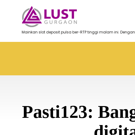
Skip
to
content
Mainkan slot deposit pulsa ber-RTP tinggi malam ini. De
Pasti123: Ban
digit