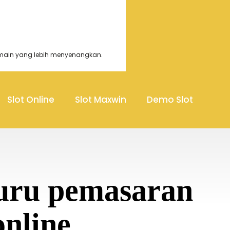
rmain yang lebih menyenangkan.
Slot Online
Slot Maxwin
Demo Slot
guru pemasaran
online