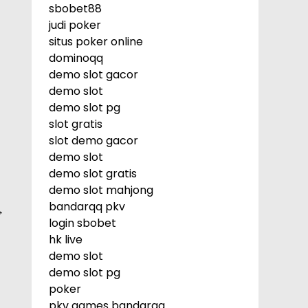
sbobet88
judi poker
situs poker online
dominoqq
demo slot gacor
demo slot
demo slot pg
slot gratis
slot demo gacor
demo slot
demo slot gratis
demo slot mahjong
bandarqq pkv
→
login sbobet
hk live
demo slot
demo slot pg
poker
pkv games bandarqq