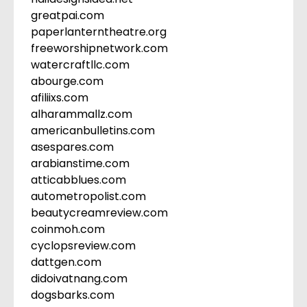
greatpai.com
paperlanterntheatre.org
freeworshipnetwork.com
watercraftllc.com
abourge.com
afiliixs.com
alharammallz.com
americanbulletins.com
asespares.com
arabianstime.com
atticabblues.com
autometropolist.com
beautycreamreview.com
coinmoh.com
cyclopsreview.com
dattgen.com
didoivatnang.com
dogsbarks.com