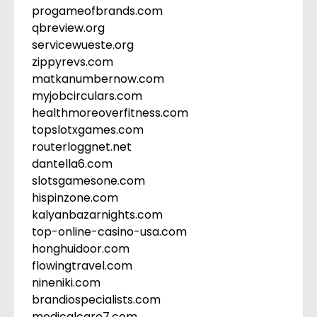
progameofbrands.com
qbreview.org
servicewueste.org
zippyrevs.com
matkanumbernow.com
myjobcirculars.com
healthmoreoverfitness.com
topslotxgames.com
routerloggnet.net
dantella6.com
slotsgamesone.com
hispinzone.com
kalyanbazarnights.com
top-online-casino-usa.com
honghuidoor.com
flowingtravel.com
nineniki.com
brandiospecialists.com
medicalcare7.com