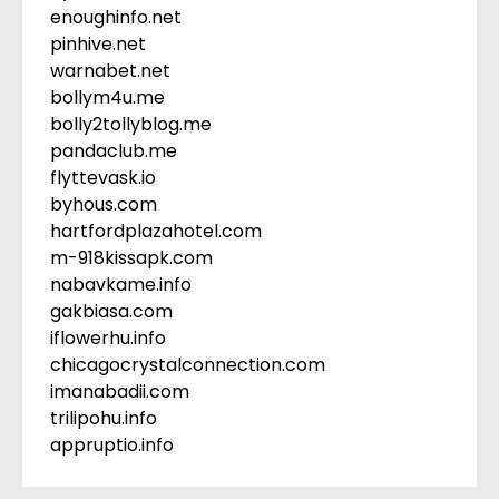
enoughinfo.net
pinhive.net
warnabet.net
bollym4u.me
bolly2tollyblog.me
pandaclub.me
flyttevask.io
byhous.com
hartfordplazahotel.com
m-918kissapk.com
nabavkame.info
gakbiasa.com
iflowerhu.info
chicagocrystalconnection.com
imanabadii.com
trilipohu.info
appruptio.info