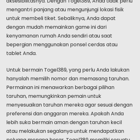
aksesibilitasnya. Dengan Togel389, Anda tidak perlu
mengantri panjang atau mengunjungi lokasi fisik
untuk membeli tiket. Sebaliknya, Anda dapat
dengan mudah memainkan game ini dari
kenyamanan rumah Anda sendiri atau saat
bepergian menggunakan ponsel cerdas atau
tablet Anda.
Untuk bermain Togel389, yang perlu Anda lakukan
hanyalah memilih nomor dan memasang taruhan.
Permainan ini menawarkan berbagai pilihan
taruhan, memungkinkan pemain untuk
menyesuaikan taruhan mereka agar sesuai dengan
preferensi dan anggaran mereka. Apakah Anda
lebih suka bermain aman dengan taruhan kecil
atau melakukan segalanya untuk mendapatkan
peluang menang besar, Togel389 memiliki sesuatu