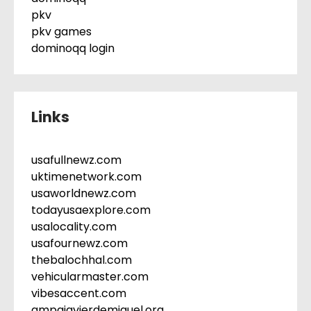
pkv
pkv games
dominoqq login
Links
usafullnewz.com
uktimenetwork.com
usaworldnewz.com
todayusaexplore.com
usalocality.com
usafournewz.com
thebalochhal.com
vehicularmaster.com
vibesaccent.com
ampajavierdemiguel.org