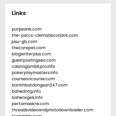
Links
punjwanis.com
the-parcs-clematiscondos.com
jusu-gb.com
thecarepet.com
blogwriterplus.com
guestpostingseo.com
casinogambitpro.info
pokerplaymasters.info
courseoncourse.com
bantinbatdongsan247.com
bahednog.info
bahenxgek.info
pertamaskre.com
threadsvideoandphotodownloader.com