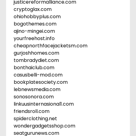
justicereformalliance.com
cryptoglax.com
ohiohobbyplus.com
bogothemes.com
ajino-mingei.com
yourfreehost.info
cheapnorthfacejacketsm.com
gurjoshhomes.com
tombradydiet.com
bonthaiclub.com
casusbelli-mod.com
bookplatesociety.com
lebnewsmedia.com
sonosonora.com
linkuusinternasional1.com
friendsroll.com
spiderclothing.net
wondergadgetsshop.com
seatgurunews.com