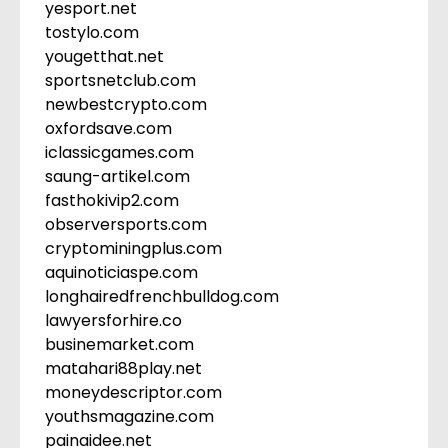
yesport.net
tostylo.com
yougetthat.net
sportsnetclub.com
newbestcrypto.com
oxfordsave.com
iclassicgames.com
saung-artikel.com
fasthokivip2.com
observersports.com
cryptominingplus.com
aquinoticiaspe.com
longhairedfrenchbulldog.com
lawyersforhire.co
businemarket.com
matahari88play.net
moneydescriptor.com
youthsmagazine.com
painaidee.net