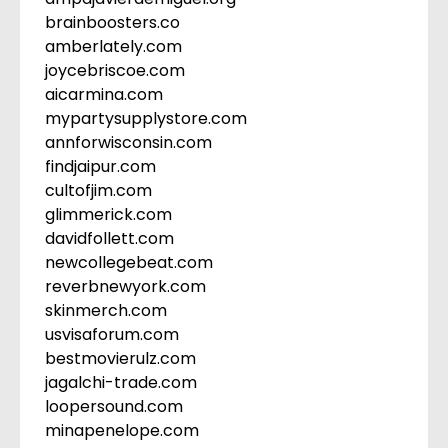
brainboosters.co
amberlately.com
joycebriscoe.com
aicarmina.com
mypartysupplystore.com
annforwisconsin.com
findjaipur.com
cultofjim.com
glimmerick.com
davidfollett.com
newcollegebeat.com
reverbnewyork.com
skinmerch.com
usvisaforum.com
bestmovierulz.com
jagalchi-trade.com
loopersound.com
minapenelope.com