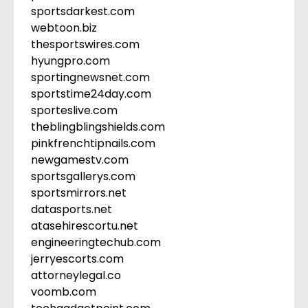
sportsdarkest.com
webtoon.biz
thesportswires.com
hyungpro.com
sportingnewsnet.com
sportstime24day.com
sporteslive.com
theblingblingshields.com
pinkfrenchtipnails.com
newgamestv.com
sportsgallerys.com
sportsmirrors.net
datasports.net
atasehirescortu.net
engineeringtechub.com
jerryescorts.com
attorneylegal.co
voomb.com