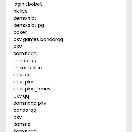
login sbobet
hk live
demo slot
demo slot pg
poker
pkv games bandarqq
pkv
dominoqq
bandarqq
poker online
situs qq
situs pkv
situs pkv games
pkv qq
dominoqq pkv
bandarqq
pkv
domino
dominoqq