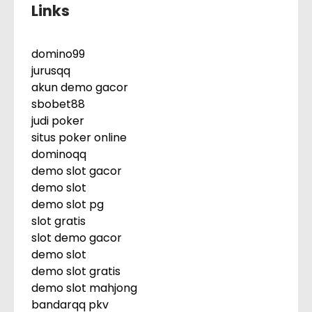
Links
domino99
jurusqq
akun demo gacor
sbobet88
judi poker
situs poker online
dominoqq
demo slot gacor
demo slot
demo slot pg
slot gratis
slot demo gacor
demo slot
demo slot gratis
demo slot mahjong
bandarqq pkv