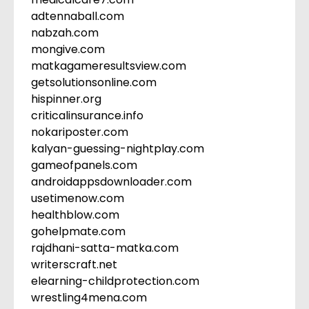
adtennaball.com
nabzah.com
mongive.com
matkagameresultsview.com
getsolutionsonline.com
hispinner.org
criticalinsurance.info
nokariposter.com
kalyan-guessing-nightplay.com
gameofpanels.com
androidappsdownloader.com
usetimenow.com
healthblow.com
gohelpmate.com
rajdhani-satta-matka.com
writerscraft.net
elearning-childprotection.com
wrestling4mena.com