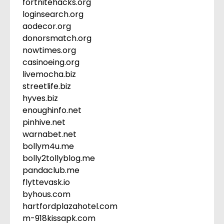
fortnitehacks.org
loginsearch.org
aodecor.org
donorsmatch.org
nowtimes.org
casinoeing.org
livemocha.biz
streetlife.biz
hyves.biz
enoughinfo.net
pinhive.net
warnabet.net
bollym4u.me
bolly2tollyblog.me
pandaclub.me
flyttevask.io
byhous.com
hartfordplazahotel.com
m-918kissapk.com