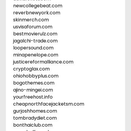
newcollegebeat.com
reverbnewyork.com
skinmerch.com
usvisaforum.com
bestmovierulz.com
jagalchi-trade.com
loopersound.com
minapenelope.com
justicereformalliance.com
cryptoglax.com
ohiohobbyplus.com
bogothemes.com
ajino-mingei.com
yourfreehost.info
cheapnorthfacejacketsm.com
gurjoshhomes.com
tombradydiet.com
bonthaiclub.com