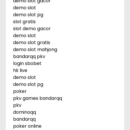
demo slot gacor
demo slot
demo slot pg
slot gratis
slot demo gacor
demo slot
demo slot gratis
demo slot mahjong
bandarqq pkv
login sbobet
hk live
demo slot
demo slot pg
poker
pkv games bandarqq
pkv
dominoqq
bandarqq
poker online