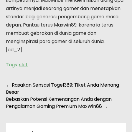
kompetitifnya, Maxwin89 mendefinisikan ulang apa
artinya menjadi seorang gamer dan menetapkan
standar bagi generasi pengembang game masa
depan. Pantau terus Maxwin89, karena ia terus
membuat gebrakan di dunia game dan
menginspirasi para gamer di seluruh dunia.
[ad_2]
Tags:
slot
Post
←
Rasakan Sensasi Togel389: Tiket Anda Menang
Besar
navigation
Bebaskan Potensi Kemenangan Anda dengan
Pengalaman Gaming Premium MaxWin88
→