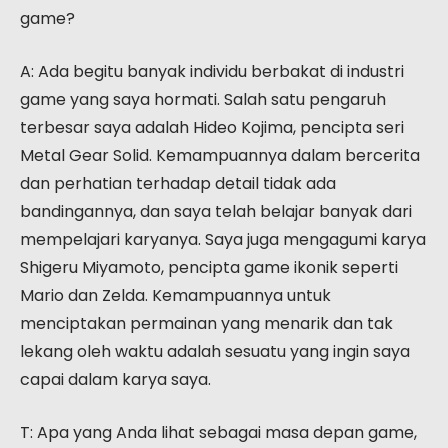
game?
A: Ada begitu banyak individu berbakat di industri
game yang saya hormati. Salah satu pengaruh
terbesar saya adalah Hideo Kojima, pencipta seri
Metal Gear Solid. Kemampuannya dalam bercerita
dan perhatian terhadap detail tidak ada
bandingannya, dan saya telah belajar banyak dari
mempelajari karyanya. Saya juga mengagumi karya
Shigeru Miyamoto, pencipta game ikonik seperti
Mario dan Zelda. Kemampuannya untuk
menciptakan permainan yang menarik dan tak
lekang oleh waktu adalah sesuatu yang ingin saya
capai dalam karya saya.
T: Apa yang Anda lihat sebagai masa depan game,