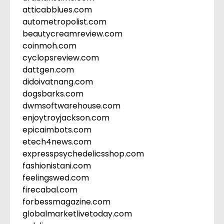
atticabblues.com
autometropolist.com
beautycreamreview.com
coinmoh.com
cyclopsreview.com
dattgen.com
didoivatnang.com
dogsbarks.com
dwmsoftwarehouse.com
enjoytroyjackson.com
epicaimbots.com
etech4news.com
expresspsychedelicsshop.com
fashionistani.com
feelingswed.com
firecabal.com
forbessmagazine.com
globalmarketlivetoday.com