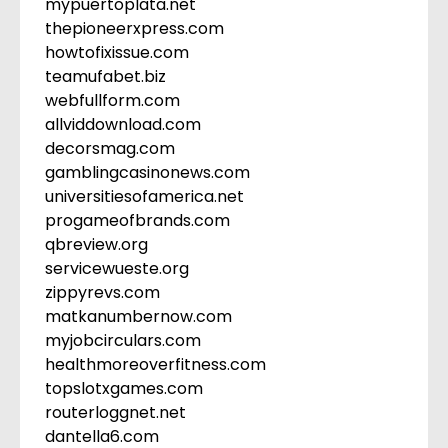
mypuertoplata.net
thepioneerxpress.com
howtofixissue.com
teamufabet.biz
webfullform.com
allviddownload.com
decorsmag.com
gamblingcasinonews.com
universitiesofamerica.net
progameofbrands.com
qbreview.org
servicewueste.org
zippyrevs.com
matkanumbernow.com
myjobcirculars.com
healthmoreoverfitness.com
topslotxgames.com
routerloggnet.net
dantella6.com