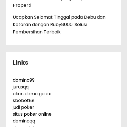
Properti
Ucapkan Selamat Tinggal pada Debu dan
Kotoran dengan Ruby8000: Solusi
Pembersihan Terbaik
Links
domino99
jurusqq
akun demo gacor
sbobet88
judi poker
situs poker online
dominoqq