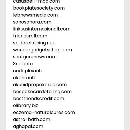
casusbelli-mod.com
bookplatesociety.com
lebnewsmedia.com
sonosonora.com
linkuusinternasional1.com
friendsroll.com
spiderclothing.net
wondergadgetsshop.com
seatgurunews.com
3net.info
codeplex.info
okena.info
akunidpropokerqq.com
bespokecardetailing.com
bestfriendscredit.com
elibrary.biz
eczema-naturalcures.com
astro-bath.com
aghapal.com